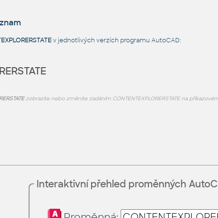
eznam
EXPLORERSTATE
v jednotlivých verzích programu AutoCAD:
RERSTATE
RERSTATE
zobrazíte nebo změníte zadáním CONTENTEXPLORERSTATE na příkazovém
Interaktivní přehled proměnných Auto
Proměnná: