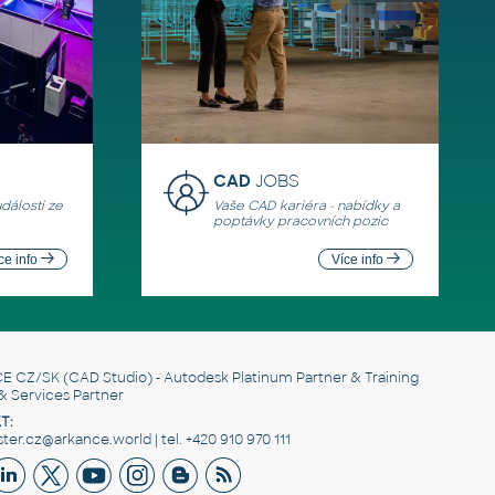
CAD
JOBS
události ze
Vaše CAD kariéra - nabídky a
poptávky pracovních pozic
ce info
Více info
E CZ/SK
(CAD Studio) - Autodesk Platinum Partner & Training
& Services Partner
T:
er.cz@arkance.world | tel. +420 910 970 111