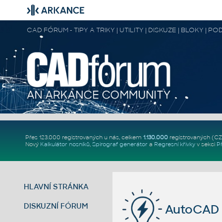
CAD FÓRUM - TIPY A TRIKY | UTILITY | DISKUZE | BLOKY |
Přes 123.000 registrovaných u nás, celkem
1.130.000
registrovaných (C
Nový
Kalkulátor nosníků
,
Spirograf generátor
a
Regresní křivky
v sekci
P
HLAVNÍ STRÁNKA
DISKUZNÍ FÓRUM
AutoCAD 