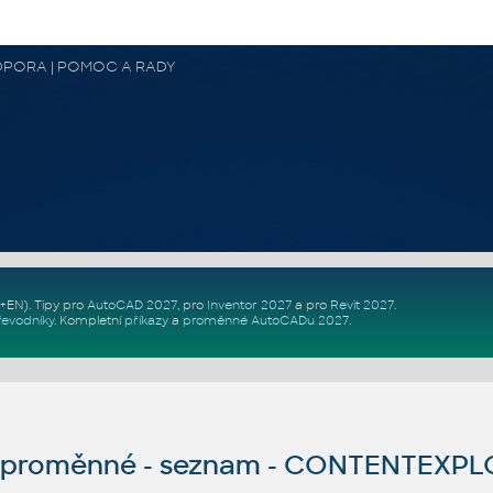
 PODPORA | POMOC A RADY
Z+EN)
. Tipy pro
AutoCAD 2027
, pro
Inventor 2027
a pro
Revit 2027
.
řevodníky
.
Kompletní
příkazy
a
proměnné AutoCADu 2027
.
proměnné - seznam - CONTENTEXPL