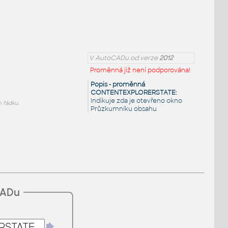
V AutoCADu od verze
2012
Proměnná již není podporována!
Popis - proměnná
CONTENTEXPLORERSTATE:
Indikuje zda je otevřeno okno
 řádku.
Průzkumníku obsahu
CADu