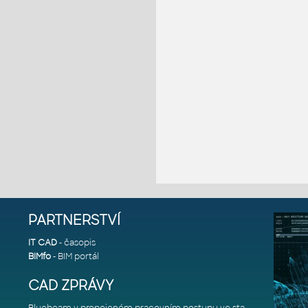
PARTNERSTVÍ
IT CAD
- časopis
BIMfo
- BIM portál
CAD ZPRÁVY