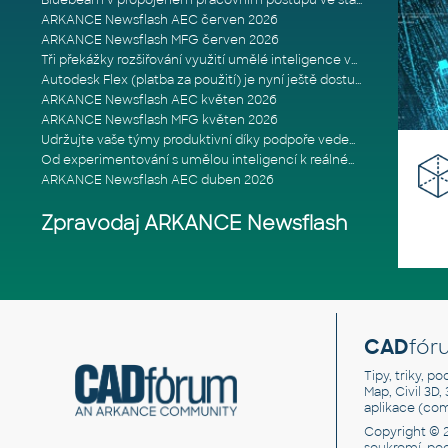
Bluebeam v propojeném pracovním postupu ve stavebnictví: Proč je int
ARKANCE Newsflash AEC červen 2026
ARKANCE Newsflash MFG červen 2026
Tři překážky rozšiřování využití umělé inteligence ve stavebním prům
Autodesk Flex (platba za použití) je nyní ještě dostupnější
ARKANCE Newsflash AEC květen 2026
ARKANCE Newsflash MFG květen 2026
Udržujte vaše týmy produktivní díky podpoře vedené odborníky
Od experimentování s umělou inteligencí k reálnému dopadu na podniká
ARKANCE Newsflash AEC duben 2026
Zpravodaj ARKANCE Newsflash
CAD
fór
Tipy, triky, p
Map, Civil 3D,
aplikace (co
Copyright © 