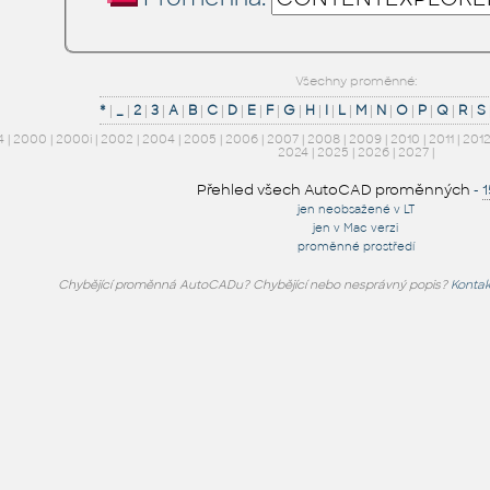
Všechny proměnné:
*
|
_
|
2
|
3
|
A
|
B
|
C
|
D
|
E
|
F
|
G
|
H
|
I
|
L
|
M
|
N
|
O
|
P
|
Q
|
R
|
S
4
|
2000
|
2000i
|
2002
|
2004
|
2005
|
2006
|
2007
|
2008
|
2009
|
2010
|
2011
|
201
2024
|
2025
|
2026
|
2027
|
Přehled všech AutoCAD proměnných
-
jen neobsažené v LT
jen v Mac verzi
proměnné prostředí
Chybějící proměnná AutoCADu? Chybějící nebo nesprávný popis?
Kontak