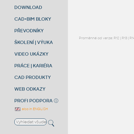
DOWNLOAD
CAD+BIM BLOKY
PŘEVODNÍKY
Proměnné od verze:
R12
|
R13
|
R1
ŠKOLENÍ | VÝUKA
VIDEO UKÁZKY
PRÁCE | KARIÉRA
CAD PRODUKTY
WEB ODKAZY
PROFI PODPORA
ⓘ
also in ENGLISH