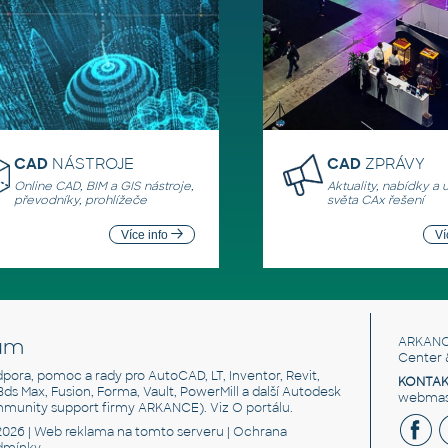
CAD
NÁSTROJE
CAD
ZPRÁVY
Online CAD, BIM a GIS nástroje,
Aktuality, nabídky a 
převodníky, prohlížeče
světa CAx řešení
Více info
Ví
um
ARKANC
Center 
odpora, pomoc a rady pro AutoCAD, LT, Inventor, Revit,
KONTAK
 3ds Max, Fusion, Forma, Vault, PowerMill a další Autodesk
webmast
mmunity support firmy ARKANCE). Viz
O portálu
.
2026 |
Web reklama
na tomto serveru |
Ochrana