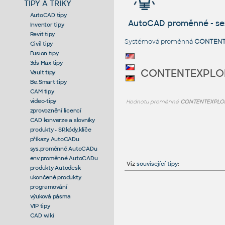
TIPY A TRIKY
AutoCAD tipy
AutoCAD proměnné - s
Inventor tipy
Revit tipy
Systémová proměnná
CONTENT
Civil tipy
Fusion tipy
3ds Max tipy
CONTENTEXPLO
Vault tipy
Be.Smart tipy
CAM tipy
video-tipy
Hodnotu proměnné
CONTENTEXPLO
zprovoznění licencí
CAD konverze a slovníky
produkty - SP,kódy,klíče
příkazy AutoCADu
sys.proměnné AutoCADu
env.proměnné AutoCADu
Viz
související tipy
:
produkty Autodesk
ukončené produkty
programování
výuková pásma
VIP tipy
CAD wiki