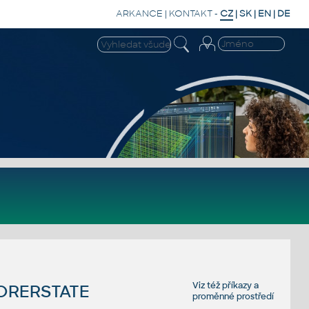
ARKANCE
|
KONTAKT
-
CZ
|
SK
|
EN
|
DE
Viz též
příkazy
a
ORERSTATE
proměnné prostředí