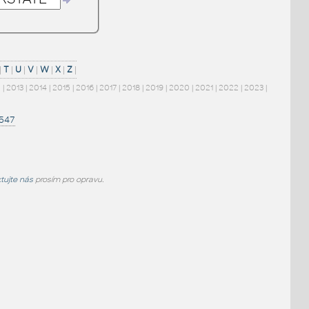
|
T
|
U
|
V
|
W
|
X
|
Z
|
2
|
2013
|
2014
|
2015
|
2016
|
2017
|
2018
|
2019
|
2020
|
2021
|
2022
|
2023
|
1547
tujte nás
prosím pro opravu.