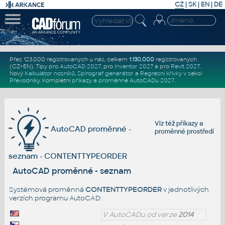
CZ
|
SK
|
EN
|
DE
Přes 123.000 registrovaných u nás, celkem
1.130.000
registrovaných
(CZ+EN)
. Tipy pro
AutoCAD 2027
, pro
Inventor 2027
a pro
Revit 2027
.
Nový
Kalkulátor nosníků
,
Spirograf generátor
a
Regresní křivky
v sekci
Převodníky
.
Kompletní
příkazy
a
proměnné AutoCADu 2027
.
Viz též
příkazy
a
AutoCAD proměnné -
proměnné prostředí
seznam - CONTENTTYPEORDER
AutoCAD proměnné - seznam
Systémová proměnná
CONTENTTYPEORDER
v jednotlivých
verzích programu AutoCAD:
V AutoCADu od verze
2014