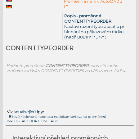
Proměnná není v AutoCADu
LT
Popis - proměnná
CONTENTTYPEORDER:
Nastaví řazení typu obsahu při
hledání na příkazovém řádku
(např. B0L1H1T1D1V1)
CONTENTTYPEORDER
Hodnotu proměnné
CONTENTTYPEORDER
zobrazíte nebo
změníte zadáním CONTENTTYPEORDER na příkazovém řádku.
Viz
související tipy
:
•
Bitově kódovaná hodnota nedokumentované proměnné
INPUTSEARCHOPTIONFLAGS.
Interaktivní přehled proměnných