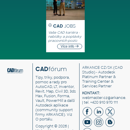
CAD
JOBS
Vaše CAD kariéra -
nabídky a poptávky
pracovních pozic
Více info
CAD
fórum
ARKANCE CZ/SK
(CAD
Studio) - Autodesk
Platinum Partner &
Tipy, triky, podpora,
Training Center &
pomoc a rady pro
Services Partner
AutoCAD, LT, Inventor,
Revit, Map, Civil 3D, 3ds
KONTAKT:
Max, Fusion, Forma,
webmaster.cz@arkance.w
Vault, PowerMill a další
| tel. +420 910 970 111
Autodesk aplikace
(community support
firmy ARKANCE). Viz
O portálu
.
Copyright © 2026 |