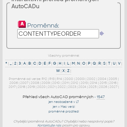
AutoCADu
Proměnná:
Všechny proměnné:
*
|
_
|
2
|
3
|
A
|
B
|
C
|
D
|
E
|
F
|
G
|
H
|
I
|
L
|
M
|
N
|
O
|
P
|
Q
|
R
|
S
|
T
|
U
|
V
|
W
|
X
|
Z
|
Proměnné od verze:
R12
|
R13
|
R14
|
2000
|
2000i
|
2002
|
2004
|
2005
|
2006
|
2007
|
2008
|
2009
|
2010
|
2011
|
2012
|
2013
|
2014
|
2015
|
2016
|
2017
|
2018
|
2019
|
2020
|
2021
|
2022
|
2023
|
2024
|
2025
|
2026
|
2027
|
Přehled všech AutoCAD proměnných
-
1547
jen neobsažené v LT
jen v Mac verzi
proměnné prostředí
Chybějící proměnná AutoCADu? Chybějící nebo nesprávný popis?
Kontaktujte nás
prosím pro opravu.