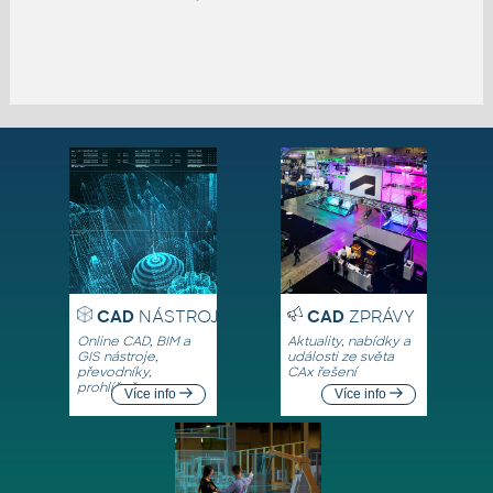
CAD
NÁSTROJE
CAD
ZPRÁVY
Online CAD, BIM a
Aktuality, nabídky a
GIS nástroje,
události ze světa
převodníky,
CAx řešení
prohlížeče
Více info
Více info