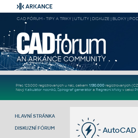
CAD FÓRUM - TIPY A TRIKY | UTILITY | DISKUZE | BLOKY |
Přes 123.000 registrovaných u nás, celkem
1.130.000
registrovaných (C
Nový
Kalkulátor nosníků
,
Spirograf generátor
a
Regresní křivky
v sekci
P
HLAVNÍ STRÁNKA
DISKUZNÍ FÓRUM
AutoCAD 