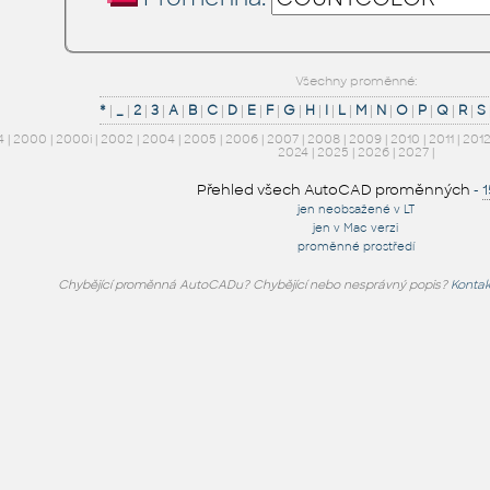
Všechny proměnné:
*
|
_
|
2
|
3
|
A
|
B
|
C
|
D
|
E
|
F
|
G
|
H
|
I
|
L
|
M
|
N
|
O
|
P
|
Q
|
R
|
S
4
|
2000
|
2000i
|
2002
|
2004
|
2005
|
2006
|
2007
|
2008
|
2009
|
2010
|
2011
|
201
2024
|
2025
|
2026
|
2027
|
Přehled všech AutoCAD proměnných
-
jen neobsažené v LT
jen v Mac verzi
proměnné prostředí
Chybějící proměnná AutoCADu? Chybějící nebo nesprávný popis?
Kontak