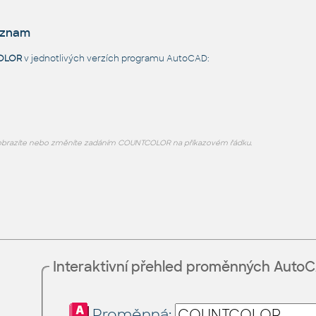
eznam
OLOR
v jednotlivých verzích programu AutoCAD:
brazíte nebo změníte zadáním COUNTCOLOR na příkazovém řádku.
Interaktivní přehled proměnných Auto
Proměnná: