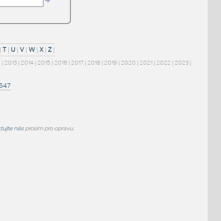
|
T
|
U
|
V
|
W
|
X
|
Z
|
2
|
2013
|
2014
|
2015
|
2016
|
2017
|
2018
|
2019
|
2020
|
2021
|
2022
|
2023
|
1547
tujte nás
prosím pro opravu.