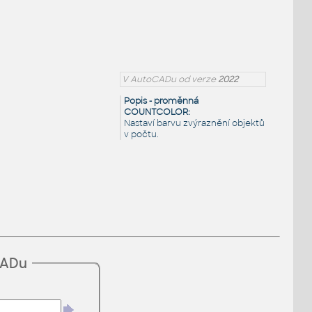
V AutoCADu od verze
2022
Popis - proměnná
COUNTCOLOR:
Nastaví barvu zvýraznění objektů
v počtu.
CADu