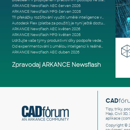
Bluebeam v propojeném pracovním postupu ve stavebnictví: Proč je int
ARKANCE Newsflash AEC červen 2026
ARKANCE Newsflash MFG červen 2026
Tři překážky rozšiřování využití umělé inteligence ve stavebním prům
Autodesk Flex (platba za použití) je nyní ještě dostupnější
ARKANCE Newsflash AEC květen 2026
ARKANCE Newsflash MFG květen 2026
Udržujte vaše týmy produktivní díky podpoře vedené odborníky
Od experimentování s umělou inteligencí k reálnému dopadu na podniká
ARKANCE Newsflash AEC duben 2026
Zpravodaj ARKANCE Newsflash
CAD
fór
Tipy, triky, p
Map, Civil 3D,
aplikace (co
Copyright © 