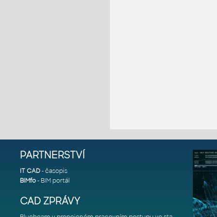
PARTNERSTVÍ
IT CAD
- časopis
BIMfo
- BIM portál
CAD ZPRÁVY