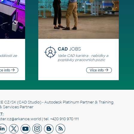
CAD
JOBS
události ze
Vaše CAD kariéra - nabídky a
poptávky pracovních pozic
ce info
Více info
E CZ/SK
(CAD Studio) - Autodesk Platinum Partner & Training
& Services Partner
T:
er.cz@arkance.world | tel. +420 910 970 111