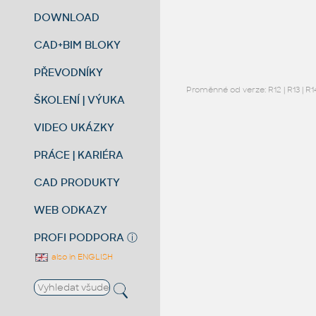
DOWNLOAD
CAD+BIM BLOKY
PŘEVODNÍKY
Proměnné od verze:
R12
|
R13
|
R1
ŠKOLENÍ | VÝUKA
VIDEO UKÁZKY
PRÁCE | KARIÉRA
CAD PRODUKTY
WEB ODKAZY
PROFI PODPORA
ⓘ
also in ENGLISH