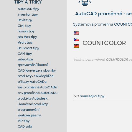
TIPY A TRIKY
AutoCAD tipy
AutoCAD proměnné - s
Inventor tipy
Revit tipy
Systémová proměnná
COUNTC
Civil tipy
Fusion tipy
3ds Max tipy
COUNTCOLOR
Vault tipy
Be.Smart tipy
CAM tipy
video-tipy
Hodnotu proměnné
COUNTCOLOR
zo
zprovoznění licencí
CAD konverze a slovníky
produkty - SP,kódy,klíče
příkazy AutoCADu
sys.proměnné AutoCADu
env.proměnné AutoCADu
Viz
související tipy
:
produkty Autodesk
ukončené produkty
programování
výuková pásma
VIP tipy
CAD wiki