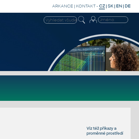
ARKANCE
|
KONTAKT
-
CZ
|
SK
|
EN
|
DE
Viz též
příkazy
a
proměnné prostředí