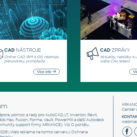
CAD
NÁSTROJE
CAD
ZPRÁVY
Online CAD, BIM a GIS nástroje,
Aktuality, nabídky a 
převodníky, prohlížeče
světa CAx řešení
Více info
Ví
um
ARKANC
Center 
odpora, pomoc a rady pro AutoCAD, LT, Inventor, Revit,
KONTAK
 3ds Max, Fusion, Forma, Vault, PowerMill a další Autodesk
webmast
mmunity support firmy ARKANCE). Viz
O portálu
.
2026 |
Web reklama
na tomto serveru |
Ochrana