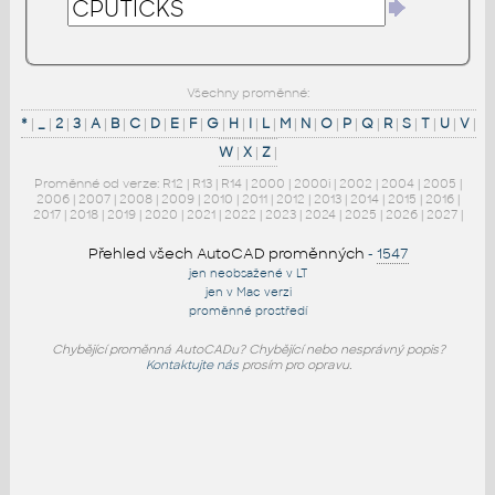
Všechny proměnné:
*
|
_
|
2
|
3
|
A
|
B
|
C
|
D
|
E
|
F
|
G
|
H
|
I
|
L
|
M
|
N
|
O
|
P
|
Q
|
R
|
S
|
T
|
U
|
V
|
W
|
X
|
Z
|
Proměnné od verze:
R12
|
R13
|
R14
|
2000
|
2000i
|
2002
|
2004
|
2005
|
2006
|
2007
|
2008
|
2009
|
2010
|
2011
|
2012
|
2013
|
2014
|
2015
|
2016
|
2017
|
2018
|
2019
|
2020
|
2021
|
2022
|
2023
|
2024
|
2025
|
2026
|
2027
|
Přehled všech AutoCAD proměnných
-
1547
jen neobsažené v LT
jen v Mac verzi
proměnné prostředí
Chybějící proměnná AutoCADu? Chybějící nebo nesprávný popis?
Kontaktujte nás
prosím pro opravu.