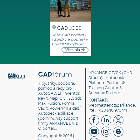
CAD
JOBS
Vaše CAD kariéra -
nabídky a poptávky
pracovních pozic
Více info
CAD
fórum
ARKANCE CZ/SK
(CAD
Studio) - Autodesk
Platinum Partner &
Tipy, triky, podpora,
Training Center &
pomoc a rady pro
Services Partner
AutoCAD, LT, Inventor,
Revit, Map, Civil 3D, 3ds
KONTAKT:
Max, Fusion, Forma,
webmaster.cz@arkance.w
Vault, PowerMill a další
| tel. +420 910 970 111
Autodesk aplikace
(community support
firmy ARKANCE). Viz
O portálu
.
Copyright © 2026 |