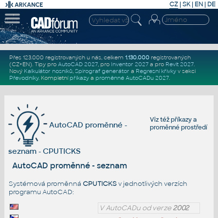
CZ
|
SK
|
EN
|
DE
Přes 123.000 registrovaných u nás, celkem
1.130.000
registrovaných
(CZ+EN)
. Tipy pro
AutoCAD 2027
, pro
Inventor 2027
a pro
Revit 2027
.
Nový
Kalkulátor nosníků
,
Spirograf generátor
a
Regresní křivky
v sekci
Převodníky
.
Kompletní
příkazy
a
proměnné AutoCADu 2027
.
Viz též
příkazy
a
AutoCAD proměnné -
proměnné prostředí
seznam - CPUTICKS
AutoCAD proměnné - seznam
Systémová proměnná
CPUTICKS
v jednotlivých verzích
programu AutoCAD:
V AutoCADu od verze
2002