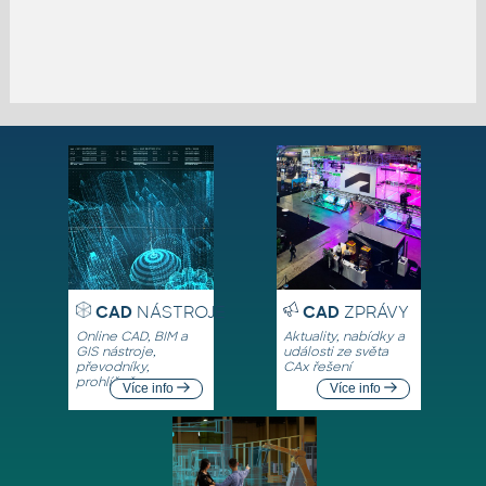
CAD
NÁSTROJE
CAD
ZPRÁVY
Online CAD, BIM a
Aktuality, nabídky a
GIS nástroje,
události ze světa
převodníky,
CAx řešení
prohlížeče
Více info
Více info