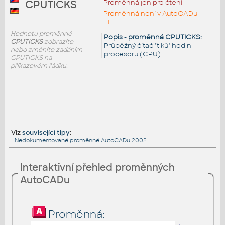
Proměnná jen pro čtení
CPUTICKS
Proměnná není v AutoCADu
LT
Hodnotu proměnné
Popis - proměnná CPUTICKS:
CPUTICKS
zobrazíte
Průběžný čítač "tiků" hodin
nebo změníte zadáním
procesoru (CPU)
CPUTICKS na
příkazovém řádku.
Viz
související tipy
:
•
Nedokumentované proměnné AutoCADu 2002.
Interaktivní přehled proměnných
AutoCADu
Proměnná: