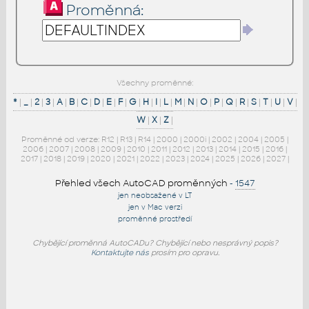
Proměnná:
Všechny proměnné:
*
|
_
|
2
|
3
|
A
|
B
|
C
|
D
|
E
|
F
|
G
|
H
|
I
|
L
|
M
|
N
|
O
|
P
|
Q
|
R
|
S
|
T
|
U
|
V
|
W
|
X
|
Z
|
Proměnné od verze:
R12
|
R13
|
R14
|
2000
|
2000i
|
2002
|
2004
|
2005
|
2006
|
2007
|
2008
|
2009
|
2010
|
2011
|
2012
|
2013
|
2014
|
2015
|
2016
|
2017
|
2018
|
2019
|
2020
|
2021
|
2022
|
2023
|
2024
|
2025
|
2026
|
2027
|
Přehled všech AutoCAD proměnných
-
1547
jen neobsažené v LT
jen v Mac verzi
proměnné prostředí
Chybějící proměnná AutoCADu? Chybějící nebo nesprávný popis?
Kontaktujte nás
prosím pro opravu.