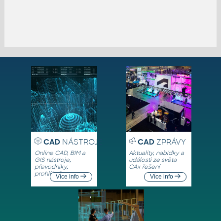
CAD
NÁSTROJE
CAD
ZPRÁVY
Online CAD, BIM a
Aktuality, nabídky a
GIS nástroje,
události ze světa
převodníky,
CAx řešení
prohlížeče
Více info
Více info