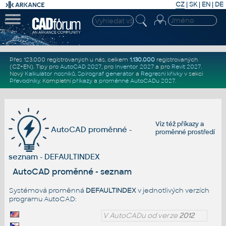
CZ
|
SK
|
EN
|
DE
Přes 123.000 registrovaných u nás, celkem
1.130.000
registrovaných
(CZ+EN)
. Tipy pro
AutoCAD 2027
, pro
Inventor 2027
a pro
Revit 2027
.
Nový
Kalkulátor nosníků
,
Spirograf generátor
a
Regresní křivky
v sekci
Převodníky
.
Kompletní
příkazy
a
proměnné AutoCADu 2027
.
Viz též
příkazy
a
AutoCAD proměnné -
proměnné prostředí
seznam - DEFAULTINDEX
AutoCAD proměnné - seznam
Systémová proměnná
DEFAULTINDEX
v jednotlivých verzích
programu AutoCAD:
V AutoCADu od verze
2012