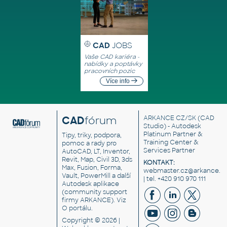
CAD
JOBS
Vaše CAD kariéra -
nabídky a poptávky
pracovních pozic
Více info
CAD
fórum
ARKANCE CZ/SK
(CAD
Studio) - Autodesk
Platinum Partner &
Tipy, triky, podpora,
Training Center &
pomoc a rady pro
Services Partner
AutoCAD, LT, Inventor,
Revit, Map, Civil 3D, 3ds
KONTAKT:
Max, Fusion, Forma,
webmaster.cz@arkance.w
Vault, PowerMill a další
| tel. +420 910 970 111
Autodesk aplikace
(community support
firmy ARKANCE). Viz
O portálu
.
Copyright © 2026 |