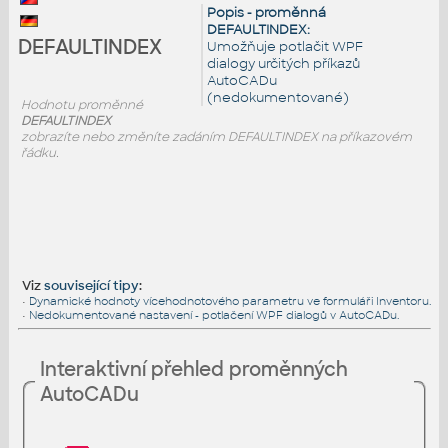
Popis - proměnná
DEFAULTINDEX:
DEFAULTINDEX
Umožňuje potlačit WPF
dialogy určitých příkazů
AutoCADu
(nedokumentované)
Hodnotu proměnné
DEFAULTINDEX
zobrazíte nebo změníte zadáním DEFAULTINDEX na příkazovém
řádku.
Viz
související tipy
:
•
Dynamické hodnoty vícehodnotového parametru ve formuláři Inventoru.
•
Nedokumentované nastavení - potlačení WPF dialogů v AutoCADu.
Interaktivní přehled proměnných
AutoCADu