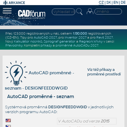
CZ
|
SK
|
EN
|
DE
Přes 123.000 registrovaných u nás, celkem
1.130.000
registrovaných
(CZ+EN)
. Tipy pro
AutoCAD 2027
, pro
Inventor 2027
a pro
Revit 2027
.
Nový
Kalkulátor nosníků
,
Spirograf generátor
a
Regresní křivky
v sekci
Převodníky
.
Kompletní
příkazy
a
proměnné AutoCADu 2027
.
Viz též
příkazy
a
AutoCAD proměnné -
proměnné prostředí
seznam - DESIGNFEEDDWGID
AutoCAD proměnné - seznam
Systémová proměnná
DESIGNFEEDDWGID
v jednotlivých
verzích programu AutoCAD:
V AutoCADu od verze
2015