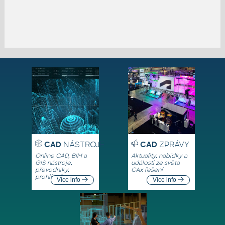
CAD
NÁSTROJE
CAD
ZPRÁVY
Online CAD, BIM a
Aktuality, nabídky a
GIS nástroje,
události ze světa
převodníky,
CAx řešení
prohlížeče
Více info
Více info