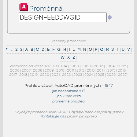
Proměnná:
Všechny proměnné:
*
|
_
|
2
|
3
|
A
|
B
|
C
|
D
|
E
|
F
|
G
|
H
|
I
|
L
|
M
|
N
|
O
|
P
|
Q
|
R
|
S
|
T
|
U
|
V
|
W
|
X
|
Z
|
Proměnné od verze:
R12
|
R13
|
R14
|
2000
|
2000i
|
2002
|
2004
|
2005
|
2006
|
2007
|
2008
|
2009
|
2010
|
2011
|
2012
|
2013
|
2014
|
2015
|
2016
|
2017
|
2018
|
2019
|
2020
|
2021
|
2022
|
2023
|
2024
|
2025
|
2026
|
2027
|
Přehled všech AutoCAD proměnných
-
1547
jen neobsažené v LT
jen v Mac verzi
proměnné prostředí
Chybějící proměnná AutoCADu? Chybějící nebo nesprávný popis?
Kontaktujte nás
prosím pro opravu.