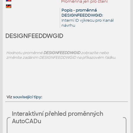
Proměnná jen pro čtení
Popis - proměnná
DESIGNFEEDDWGID:
Interní ID výkresu pro Kanál
návrhu
DESIGNFEEDDWGID
Hodnotu proměnné
DESIGNFEEDDWGID
zobrazíte nebo
změníte zadáním DESIGNFEEDDWGID na příkazovém řádku.
Viz
související tipy
:
Interaktivní přehled proměnných
AutoCADu