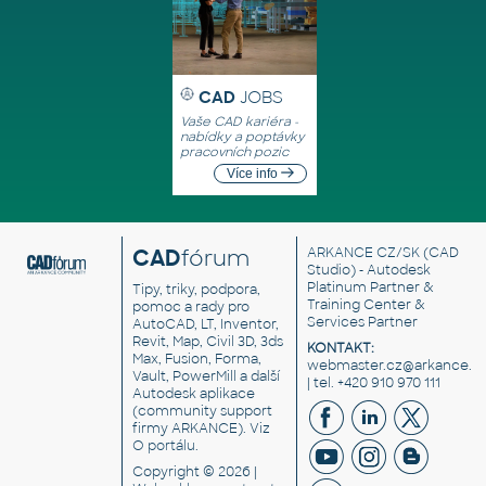
CAD
JOBS
Vaše CAD kariéra -
nabídky a poptávky
pracovních pozic
Více info
CAD
fórum
ARKANCE CZ/SK
(CAD
Studio) - Autodesk
Platinum Partner &
Tipy, triky, podpora,
Training Center &
pomoc a rady pro
Services Partner
AutoCAD, LT, Inventor,
Revit, Map, Civil 3D, 3ds
KONTAKT:
Max, Fusion, Forma,
webmaster.cz@arkance.w
Vault, PowerMill a další
| tel. +420 910 970 111
Autodesk aplikace
(community support
firmy ARKANCE). Viz
O portálu
.
Copyright © 2026 |