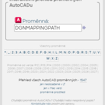
AutoCADu
Proměnná:
Všechny proměnné:
*
|
_
|
2
|
3
|
A
|
B
|
C
|
D
|
E
|
F
|
G
|
H
|
I
|
L
|
M
|
N
|
O
|
P
|
Q
|
R
|
S
|
T
|
U
|
V
|
W
|
X
|
Z
|
Proměnné od verze:
R12
|
R13
|
R14
|
2000
|
2000i
|
2002
|
2004
|
2005
|
2006
|
2007
|
2008
|
2009
|
2010
|
2011
|
2012
|
2013
|
2014
|
2015
|
2016
|
2017
|
2018
|
2019
|
2020
|
2021
|
2022
|
2023
|
2024
|
2025
|
2026
|
2027
|
Přehled všech AutoCAD proměnných
-
1547
jen neobsažené v LT
jen v Mac verzi
proměnné prostředí
Chybějící proměnná AutoCADu? Chybějící nebo nesprávný popis?
Kontaktujte nás
prosím pro opravu.