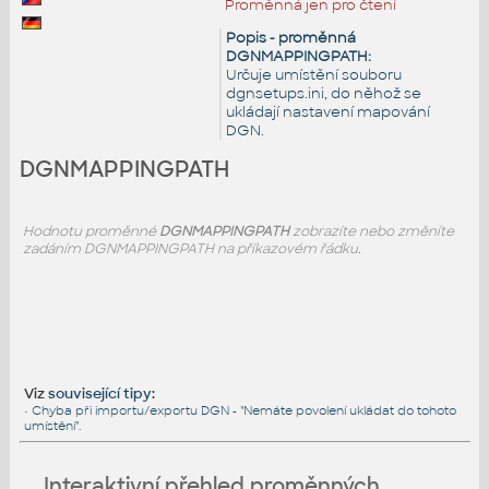
Proměnná jen pro čtení
Popis - proměnná
DGNMAPPINGPATH:
Určuje umístění souboru
dgnsetups.ini, do něhož se
ukládají nastavení mapování
DGN.
DGNMAPPINGPATH
Hodnotu proměnné
DGNMAPPINGPATH
zobrazíte nebo změníte
zadáním DGNMAPPINGPATH na příkazovém řádku.
Viz
související tipy
:
•
Chyba při importu/exportu DGN - "Nemáte povolení ukládat do tohoto
umístění".
Interaktivní přehled proměnných