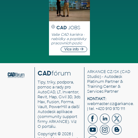
CAD
JOBS
Vaše CAD kariéra -
nabídky a poptávky
pracovních pozic
Více info
CAD
fórum
ARKANCE CZ/SK
(CAD
Studio) - Autodesk
Platinum Partner &
Tipy, triky, podpora,
Training Center &
pomoc a rady pro
Services Partner
AutoCAD, LT, Inventor,
Revit, Map, Civil 3D, 3ds
KONTAKT:
Max, Fusion, Forma,
webmaster.cz@arkance.w
Vault, PowerMill a další
| tel. +420 910 970 111
Autodesk aplikace
(community support
firmy ARKANCE). Viz
O portálu
.
Copyright © 2026 |