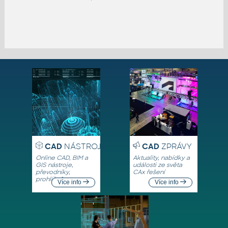
CAD
NÁSTROJE
CAD
ZPRÁVY
Online CAD, BIM a
Aktuality, nabídky a
GIS nástroje,
události ze světa
převodníky,
CAx řešení
prohlížeče
Více info
Více info