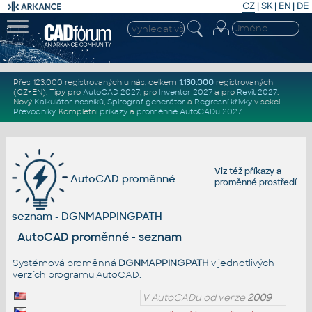
CZ
|
SK
|
EN
|
DE
Přes 123.000 registrovaných u nás, celkem
1.130.000
registrovaných
(CZ+EN)
. Tipy pro
AutoCAD 2027
, pro
Inventor 2027
a pro
Revit 2027
.
Nový
Kalkulátor nosníků
,
Spirograf generátor
a
Regresní křivky
v sekci
Převodníky
.
Kompletní
příkazy
a
proměnné AutoCADu 2027
.
Viz též
příkazy
a
AutoCAD proměnné -
proměnné prostředí
seznam - DGNMAPPINGPATH
AutoCAD proměnné - seznam
Systémová proměnná
DGNMAPPINGPATH
v jednotlivých
verzích programu AutoCAD:
V AutoCADu od verze
2009