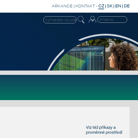
ARKANCE
|
KONTAKT
-
CZ
|
SK
|
EN
|
DE
Viz též
příkazy
a
proměnné prostředí