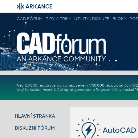
CAD FÓRUM - TIPY A TRIKY | UTILITY | DISKUZE | BLOKY |
Přes 123.000 registrovaných u nás, celkem
1.130.000
registrovaných (C
Nový
Kalkulátor nosníků
,
Spirograf generátor
a
Regresní křivky
v sekci
P
HLAVNÍ STRÁNKA
DISKUZNÍ FÓRUM
AutoCAD 