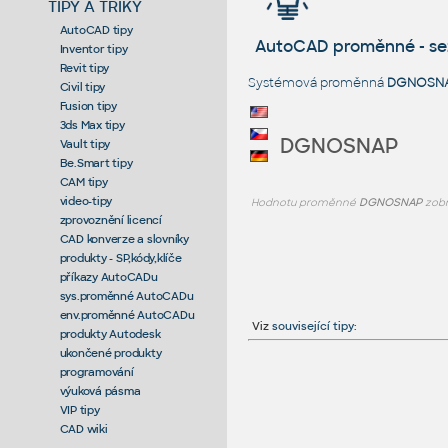
TIPY A TRIKY
AutoCAD tipy
AutoCAD proměnné - s
Inventor tipy
Revit tipy
Systémová proměnná
DGNOSN
Civil tipy
Fusion tipy
3ds Max tipy
DGNOSNAP
Vault tipy
Be.Smart tipy
CAM tipy
video-tipy
Hodnotu proměnné
DGNOSNAP
zobr
zprovoznění licencí
CAD konverze a slovníky
produkty - SP,kódy,klíče
příkazy AutoCADu
sys.proměnné AutoCADu
env.proměnné AutoCADu
Viz
související tipy
:
produkty Autodesk
ukončené produkty
programování
výuková pásma
VIP tipy
CAD wiki