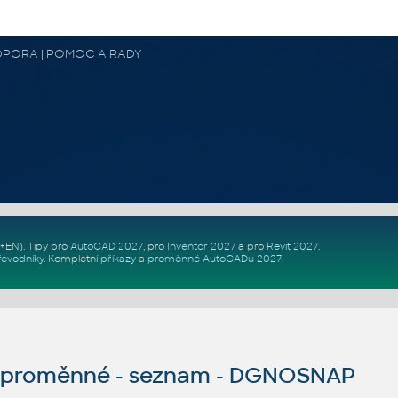
 PODPORA | POMOC A RADY
Z+EN)
. Tipy pro
AutoCAD 2027
, pro
Inventor 2027
a pro
Revit 2027
.
řevodníky
.
Kompletní
příkazy
a
proměnné AutoCADu 2027
.
proměnné - seznam - DGNOSNAP