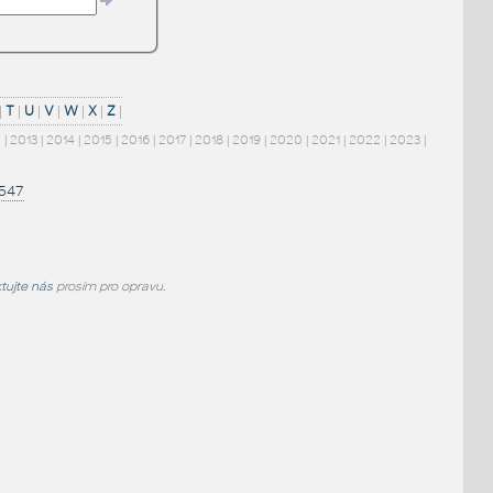
|
T
|
U
|
V
|
W
|
X
|
Z
|
2
|
2013
|
2014
|
2015
|
2016
|
2017
|
2018
|
2019
|
2020
|
2021
|
2022
|
2023
|
1547
tujte nás
prosím pro opravu.