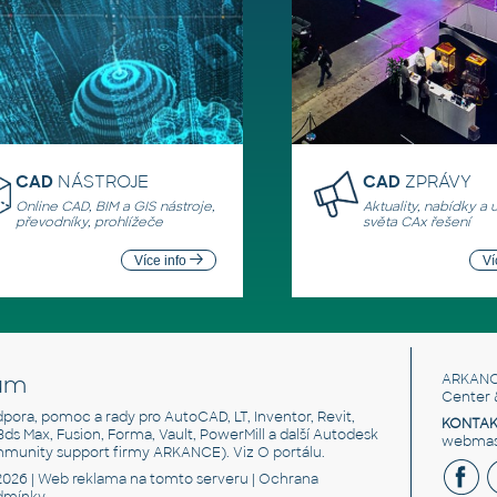
CAD
NÁSTROJE
CAD
ZPRÁVY
Online CAD, BIM a GIS nástroje,
Aktuality, nabídky a 
převodníky, prohlížeče
světa CAx řešení
Více info
Ví
um
ARKANC
Center 
odpora, pomoc a rady pro AutoCAD, LT, Inventor, Revit,
KONTAK
 3ds Max, Fusion, Forma, Vault, PowerMill a další Autodesk
webmast
mmunity support firmy ARKANCE). Viz
O portálu
.
2026 |
Web reklama
na tomto serveru |
Ochrana