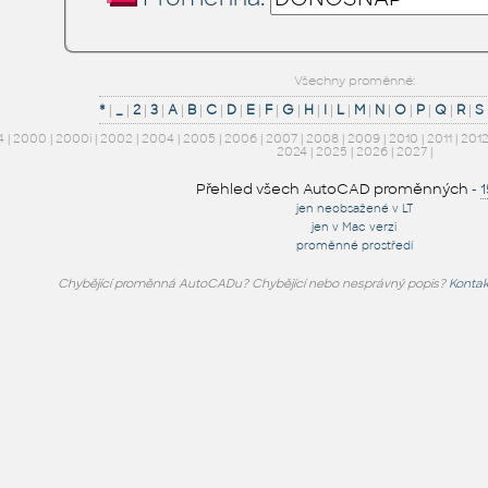
Všechny proměnné:
*
|
_
|
2
|
3
|
A
|
B
|
C
|
D
|
E
|
F
|
G
|
H
|
I
|
L
|
M
|
N
|
O
|
P
|
Q
|
R
|
S
4
|
2000
|
2000i
|
2002
|
2004
|
2005
|
2006
|
2007
|
2008
|
2009
|
2010
|
2011
|
201
2024
|
2025
|
2026
|
2027
|
Přehled všech AutoCAD proměnných
-
jen neobsažené v LT
jen v Mac verzi
proměnné prostředí
Chybějící proměnná AutoCADu? Chybějící nebo nesprávný popis?
Kontak