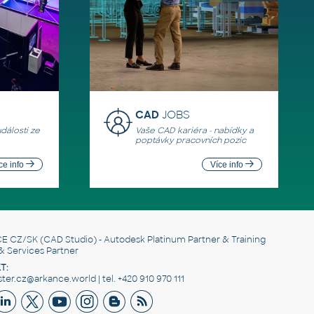
CAD
JOBS
události ze
Vaše CAD kariéra - nabídky a
poptávky pracovních pozic
ce info
Více info
E CZ/SK
(CAD Studio) - Autodesk Platinum Partner & Training
& Services Partner
T:
er.cz@arkance.world | tel. +420 910 970 111