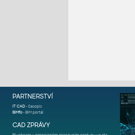
PARTNERSTVÍ
IT CAD
- časopis
BIMfo
- BIM portál
CAD ZPRÁVY