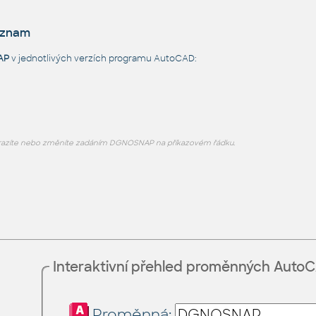
eznam
AP
v jednotlivých verzích programu AutoCAD:
azíte nebo změníte zadáním DGNOSNAP na příkazovém řádku.
Interaktivní přehled proměnných Auto
Proměnná: