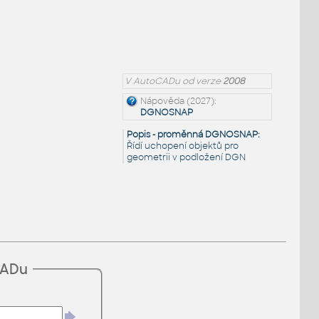
V AutoCADu od verze
2008
Nápověda (2027):
DGNOSNAP
Popis - proměnná DGNOSNAP:
Řídí uchopení objektů pro
geometrii v podložení DGN
CADu