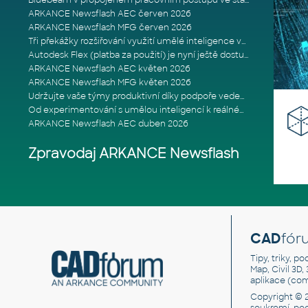
Bluebeam v propojeném pracovním postupu ve stavebnictví: Proč je int
ARKANCE Newsflash AEC červen 2026
ARKANCE Newsflash MFG červen 2026
Tři překážky rozšiřování využití umělé inteligence ve stavebním prům
Autodesk Flex (platba za použití) je nyní ještě dostupnější
ARKANCE Newsflash AEC květen 2026
ARKANCE Newsflash MFG květen 2026
Udržujte vaše týmy produktivní díky podpoře vedené odborníky
Od experimentování s umělou inteligencí k reálnému dopadu na podniká
ARKANCE Newsflash AEC duben 2026
Zpravodaj ARKANCE Newsflash
CAD
fór
Tipy, triky, p
Map, Civil 3D,
aplikace (co
Copyright © 