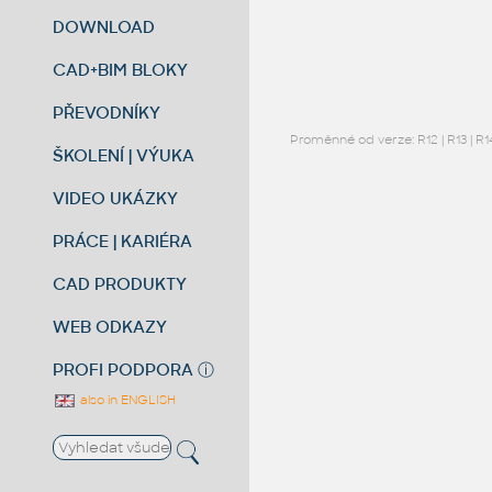
DOWNLOAD
CAD+BIM BLOKY
PŘEVODNÍKY
Proměnné od verze:
R12
|
R13
|
R1
ŠKOLENÍ | VÝUKA
VIDEO UKÁZKY
PRÁCE | KARIÉRA
CAD PRODUKTY
WEB ODKAZY
PROFI PODPORA
ⓘ
also in ENGLISH