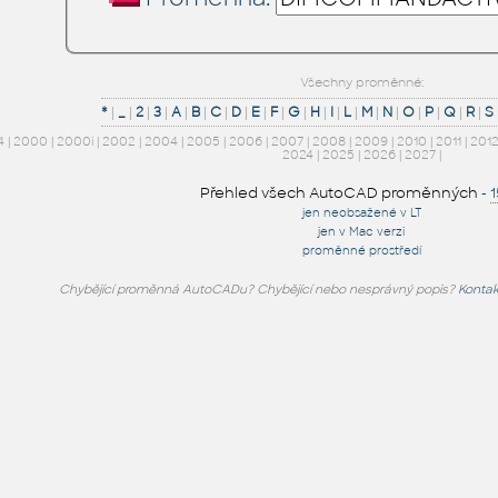
Všechny proměnné:
*
|
_
|
2
|
3
|
A
|
B
|
C
|
D
|
E
|
F
|
G
|
H
|
I
|
L
|
M
|
N
|
O
|
P
|
Q
|
R
|
S
4
|
2000
|
2000i
|
2002
|
2004
|
2005
|
2006
|
2007
|
2008
|
2009
|
2010
|
2011
|
201
2024
|
2025
|
2026
|
2027
|
Přehled všech AutoCAD proměnných
-
jen neobsažené v LT
jen v Mac verzi
proměnné prostředí
Chybějící proměnná AutoCADu? Chybějící nebo nesprávný popis?
Kontak