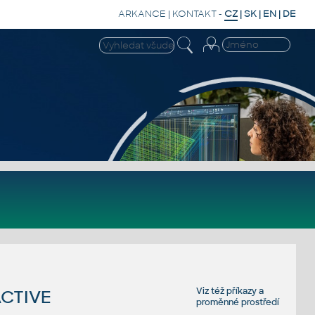
ARKANCE
|
KONTAKT
-
CZ
|
SK
|
EN
|
DE
Viz též
příkazy
a
CTIVE
proměnné prostředí