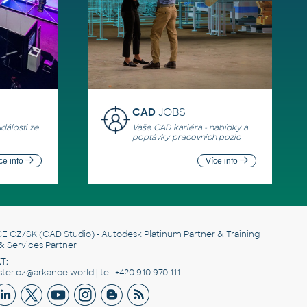
CAD
JOBS
události ze
Vaše CAD kariéra - nabídky a
poptávky pracovních pozic
ce info
Více info
E CZ/SK
(CAD Studio) - Autodesk Platinum Partner & Training
& Services Partner
T:
er.cz@arkance.world | tel. +420 910 970 111