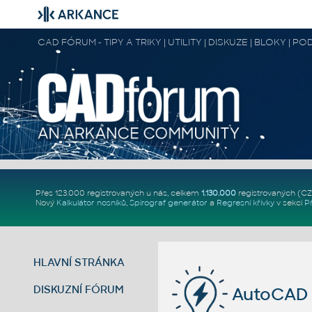
CAD FÓRUM - TIPY A TRIKY | UTILITY | DISKUZE | BLOKY |
Přes 123.000 registrovaných u nás, celkem
1.130.000
registrovaných (C
Nový
Kalkulátor nosníků
,
Spirograf generátor
a
Regresní křivky
v sekci
P
HLAVNÍ STRÁNKA
DISKUZNÍ FÓRUM
AutoCAD 