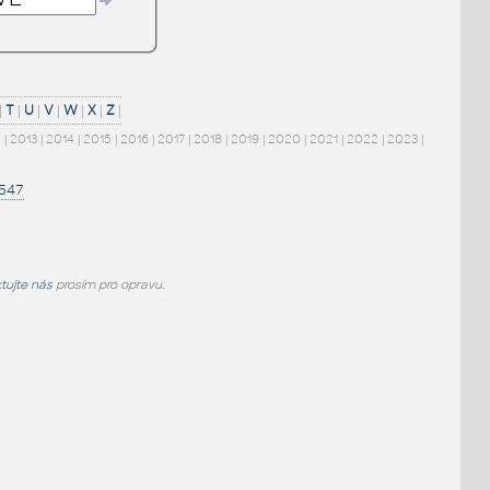
|
T
|
U
|
V
|
W
|
X
|
Z
|
2
|
2013
|
2014
|
2015
|
2016
|
2017
|
2018
|
2019
|
2020
|
2021
|
2022
|
2023
|
1547
tujte nás
prosím pro opravu.