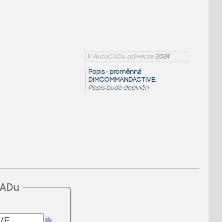
V AutoCADu od verze
2024
Popis - proměnná
DIMCOMMANDACTIVE:
Popis bude doplněn
CADu