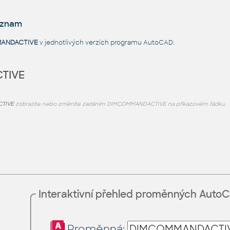
eznam
ANDACTIVE
v jednotlivých verzích programu AutoCAD:
TIVE
TIVE
zobrazíte nebo změníte zadáním DIMCOMMANDACTIVE na příkazovém řádku.
Interaktivní přehled proměnných Auto
Proměnná: