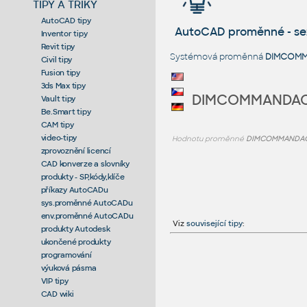
TIPY A TRIKY
AutoCAD tipy
AutoCAD proměnné - s
Inventor tipy
Revit tipy
Systémová proměnná
DIMCOMM
Civil tipy
Fusion tipy
3ds Max tipy
DIMCOMMANDAC
Vault tipy
Be.Smart tipy
CAM tipy
video-tipy
Hodnotu proměnné
DIMCOMMANDAC
zprovoznění licencí
CAD konverze a slovníky
produkty - SP,kódy,klíče
příkazy AutoCADu
sys.proměnné AutoCADu
env.proměnné AutoCADu
Viz
související tipy
:
produkty Autodesk
ukončené produkty
programování
výuková pásma
VIP tipy
CAD wiki