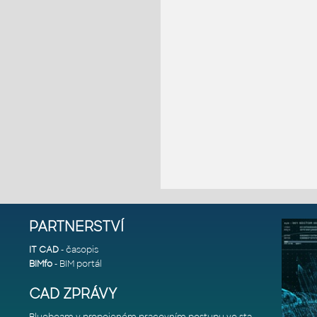
PARTNERSTVÍ
IT CAD
- časopis
BIMfo
- BIM portál
CAD ZPRÁVY