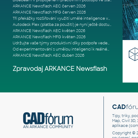
Bluebeam v propojeném pracovním postupu ve stavebnictví: Proč je int
ARKANCE Newsflash AEC červen 2026
ARKANCE Newsflash MFG červen 2026
Tři překážky rozšiřování využití umělé inteligence ve stavebním prům
Autodesk Flex (platba za použití) je nyní ještě dostupnější
ARKANCE Newsflash AEC květen 2026
ARKANCE Newsflash MFG květen 2026
Udržujte vaše týmy produktivní díky podpoře vedené odborníky
Od experimentování s umělou inteligencí k reálnému dopadu na podniká
ARKANCE Newsflash AEC duben 2026
Zpravodaj ARKANCE Newsflash
CAD
fór
Tipy, triky, p
Map, Civil 3D,
aplikace (co
Copyright © 