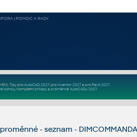
 PODPORA | POMOC A RADY
Z+EN)
. Tipy pro
AutoCAD 2027
, pro
Inventor 2027
a pro
Revit 2027
.
řevodníky
.
Kompletní
příkazy
a
proměnné AutoCADu 2027
.
proměnné - seznam - DIMCOMMANDA