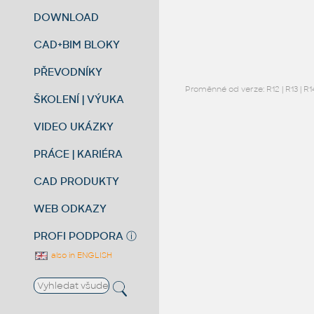
DOWNLOAD
CAD+BIM BLOKY
PŘEVODNÍKY
Proměnné od verze:
R12
|
R13
|
R1
ŠKOLENÍ | VÝUKA
VIDEO UKÁZKY
PRÁCE | KARIÉRA
CAD PRODUKTY
WEB ODKAZY
PROFI PODPORA
ⓘ
also in ENGLISH