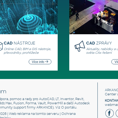
CAD
NÁSTROJE
CAD
ZPRÁVY
Online CAD, BIM a GIS nástroje,
Aktuality, nabídky a 
převodníky, prohlížeče
světa CAx řešení
Více info
Ví
um
ARKANC
Center 
odpora, pomoc a rady pro AutoCAD, LT, Inventor, Revit,
KONTAK
 3ds Max, Fusion, Forma, Vault, PowerMill a další Autodesk
webmast
mmunity support firmy ARKANCE). Viz
O portálu
.
2026 |
Web reklama
na tomto serveru |
Ochrana