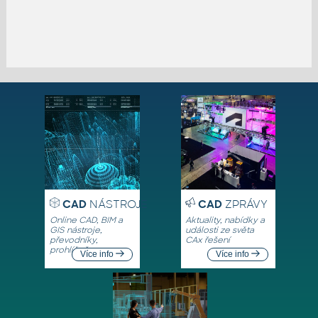
CAD
NÁSTROJE
CAD
ZPRÁVY
Online CAD, BIM a
Aktuality, nabídky a
GIS nástroje,
události ze světa
převodníky,
CAx řešení
prohlížeče
Více info
Více info