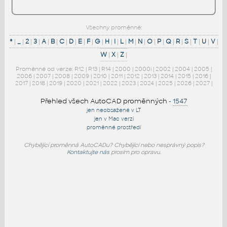
Všechny proměnné:
*
|
_
|
2
|
3
|
A
|
B
|
C
|
D
|
E
|
F
|
G
|
H
|
I
|
L
|
M
|
N
|
O
|
P
|
Q
|
R
|
S
|
T
|
U
|
V
|
W
|
X
|
Z
|
Proměnné od verze:
R12
|
R13
|
R14
|
2000
|
2000i
|
2002
|
2004
|
2005
|
2006
|
2007
|
2008
|
2009
|
2010
|
2011
|
2012
|
2013
|
2014
|
2015
|
2016
|
2017
|
2018
|
2019
|
2020
|
2021
|
2022
|
2023
|
2024
|
2025
|
2026
|
2027
|
Přehled všech AutoCAD proměnných
-
1547
jen neobsažené v LT
jen v Mac verzi
proměnné prostředí
Chybějící proměnná AutoCADu? Chybějící nebo nesprávný popis?
Kontaktujte nás
prosím pro opravu.