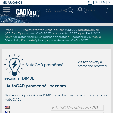
CZ
|
SK
|
EN
|
DE
Přes 123.000 registrovaných u nás, celkem
1.130.000
registrovaných
(CZ+EN)
. Tipy pro
AutoCAD 2027
, pro
Inventor 2027
a pro
Revit 2027
.
Nový
Kalkulátor nosníků
,
Spirograf generátor
a
Regresní křivky
v sekci
Převodníky
.
Kompletní
příkazy
a
proměnné AutoCADu 2027
.
Viz též
příkazy
a
AutoCAD proměnné -
proměnné prostředí
seznam - DIMDLI
AutoCAD proměnné - seznam
Systémová proměnná
DIMDLI
v jednotlivých verzích programu
AutoCAD:
V AutoCADu od verze
≤ R12