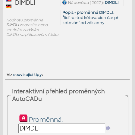
DIMDLI
Nápověda (2027):
DIMDLI
Popis - proměnná DIMDLI:
Řídí rozteč kótovacích čar při
Hodnotu proměnné
kótování od základny.
DIMDLI
zobrazíte nebo
změníte zadáním
DIMDLI na příkazovém řádku.
Viz
související tipy
:
Interaktivní přehled proměnných
AutoCADu
Proměnná: