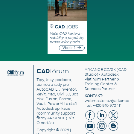
CAD
JOBS
Vaše CAD kariéra -
nabídky a poptávky
pracovních pozic
Více info
CAD
fórum
ARKANCE CZ/SK
(CAD
Studio) - Autodesk
Platinum Partner &
Tipy, triky, podpora,
Training Center &
pomoc a rady pro
Services Partner
AutoCAD, LT, Inventor,
Revit, Map, Civil 3D, 3ds
KONTAKT:
Max, Fusion, Forma,
webmaster.cz@arkance.w
Vault, PowerMill a další
| tel. +420 910 970 111
Autodesk aplikace
(community support
firmy ARKANCE). Viz
O portálu
.
Copyright © 2026 |