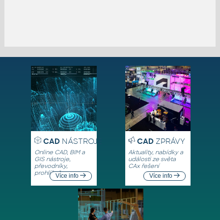
CAD
NÁSTROJE
CAD
ZPRÁVY
Online CAD, BIM a
Aktuality, nabídky a
GIS nástroje,
události ze světa
převodníky,
CAx řešení
prohlížeče
Více info
Více info