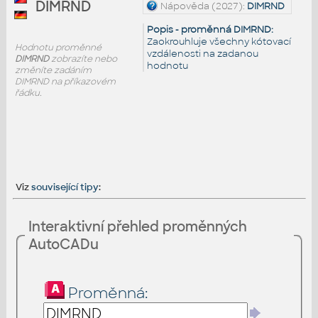
DIMRND
Nápověda (2027):
DIMRND
Popis - proměnná DIMRND:
Zaokrouhluje všechny kótovací
Hodnotu proměnné
vzdálenosti na zadanou
DIMRND
zobrazíte nebo
hodnotu
změníte zadáním
DIMRND na příkazovém
řádku.
Viz
související tipy
:
Interaktivní přehled proměnných
AutoCADu
Proměnná: