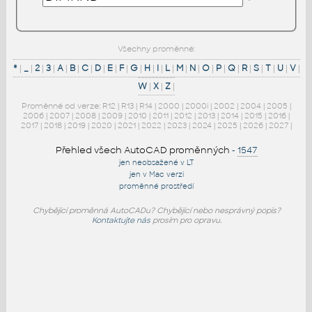
Všechny proměnné:
*
|
_
|
2
|
3
|
A
|
B
|
C
|
D
|
E
|
F
|
G
|
H
|
I
|
L
|
M
|
N
|
O
|
P
|
Q
|
R
|
S
|
T
|
U
|
V
|
W
|
X
|
Z
|
Proměnné od verze:
R12
|
R13
|
R14
|
2000
|
2000i
|
2002
|
2004
|
2005
|
2006
|
2007
|
2008
|
2009
|
2010
|
2011
|
2012
|
2013
|
2014
|
2015
|
2016
|
2017
|
2018
|
2019
|
2020
|
2021
|
2022
|
2023
|
2024
|
2025
|
2026
|
2027
|
Přehled všech AutoCAD proměnných
-
1547
jen neobsažené v LT
jen v Mac verzi
proměnné prostředí
Chybějící proměnná AutoCADu? Chybějící nebo nesprávný popis?
Kontaktujte nás
prosím pro opravu.