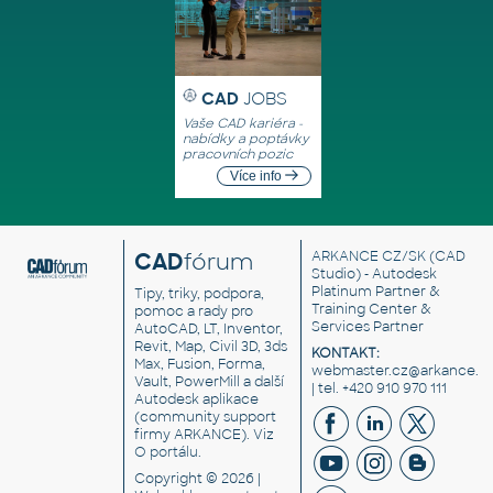
CAD
JOBS
Vaše CAD kariéra -
nabídky a poptávky
pracovních pozic
Více info
CAD
fórum
ARKANCE CZ/SK
(CAD
Studio) - Autodesk
Platinum Partner &
Tipy, triky, podpora,
Training Center &
pomoc a rady pro
Services Partner
AutoCAD, LT, Inventor,
Revit, Map, Civil 3D, 3ds
KONTAKT:
Max, Fusion, Forma,
webmaster.cz@arkance.w
Vault, PowerMill a další
| tel. +420 910 970 111
Autodesk aplikace
(community support
firmy ARKANCE). Viz
O portálu
.
Copyright © 2026 |