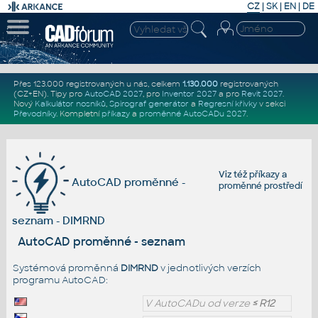
CZ
|
SK
|
EN
|
DE
Přes 123.000 registrovaných u nás, celkem
1.130.000
registrovaných
(CZ+EN)
. Tipy pro
AutoCAD 2027
, pro
Inventor 2027
a pro
Revit 2027
.
Nový
Kalkulátor nosníků
,
Spirograf generátor
a
Regresní křivky
v sekci
Převodníky
.
Kompletní
příkazy
a
proměnné AutoCADu 2027
.
Viz též
příkazy
a
AutoCAD proměnné -
proměnné prostředí
seznam - DIMRND
AutoCAD proměnné - seznam
Systémová proměnná
DIMRND
v jednotlivých verzích
programu AutoCAD:
V AutoCADu od verze
≤ R12