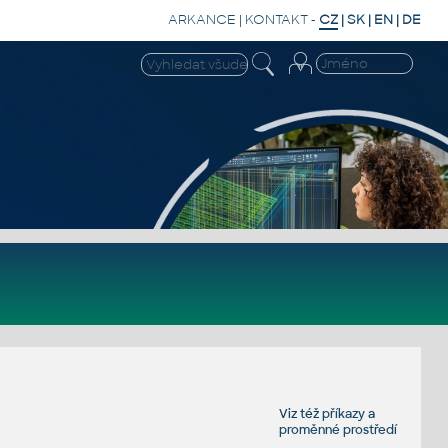
ARKANCE
|
KONTAKT
-
CZ
|
SK
|
EN
|
DE
Viz též
příkazy
a
proměnné prostředí