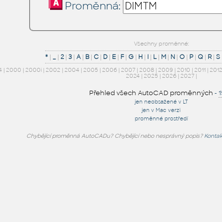
Proměnná:
Všechny proměnné:
*
|
_
|
2
|
3
|
A
|
B
|
C
|
D
|
E
|
F
|
G
|
H
|
I
|
L
|
M
|
N
|
O
|
P
|
Q
|
R
|
S
4
|
2000
|
2000i
|
2002
|
2004
|
2005
|
2006
|
2007
|
2008
|
2009
|
2010
|
2011
|
201
2024
|
2025
|
2026
|
2027
|
Přehled všech AutoCAD proměnných
-
jen neobsažené v LT
jen v Mac verzi
proměnné prostředí
Chybějící proměnná AutoCADu? Chybějící nebo nesprávný popis?
Kontak