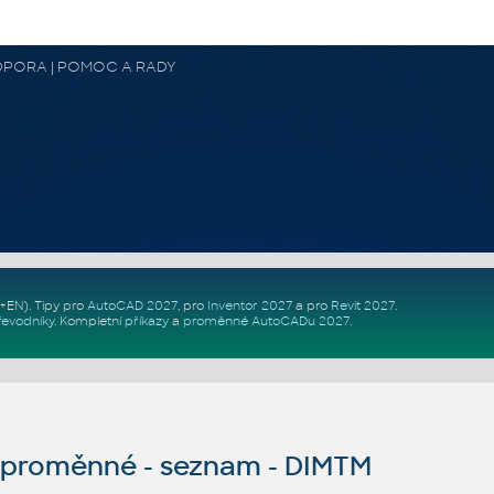
 PODPORA | POMOC A RADY
Z+EN)
. Tipy pro
AutoCAD 2027
, pro
Inventor 2027
a pro
Revit 2027
.
řevodníky
.
Kompletní
příkazy
a
proměnné AutoCADu 2027
.
proměnné - seznam - DIMTM