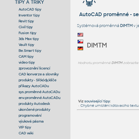
TIPY A TRIKY
AutoCAD tipy
AutoCAD proměnné - s
Inventor tipy
Revit tipy
Systémová proměnná
DIMTM
v j
Civil tipy
Fusion tipy
3ds Max tipy
DIMTM
Vault tipy
Be.Smart tipy
CAM tipy
video-tipy
Hodnotu proměnné
DIMTM
zobrazíte
zprovoznění licencí
CAD konverze a slovníky
produkty - SP,kódy,klíče
příkazy AutoCADu
sys.proměnné AutoCADu
env.proměnné AutoCADu
Viz
související tipy
:
produkty Autodesk
•
Chybné umístění kótovacího textu 
ukončené produkty
programování
výuková pásma
VIP tipy
CAD wiki