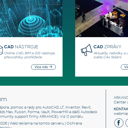
CAD
NÁSTROJE
CAD
ZPRÁVY
Online CAD, BIM a GIS nástroje,
Aktuality, nabídky a 
převodníky, prohlížeče
světa CAx řešení
Více info
Ví
um
ARKANC
Center 
odpora, pomoc a rady pro AutoCAD, LT, Inventor, Revit,
KONTAK
 3ds Max, Fusion, Forma, Vault, PowerMill a další Autodesk
webmast
mmunity support firmy ARKANCE). Viz
O portálu
.
2026 |
Web reklama
na tomto serveru |
Ochrana