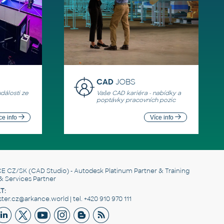
CAD
JOBS
události ze
Vaše CAD kariéra - nabídky a
poptávky pracovních pozic
ce info
Více info
E CZ/SK
(CAD Studio) - Autodesk Platinum Partner & Training
& Services Partner
T:
er.cz@arkance.world | tel. +420 910 970 111