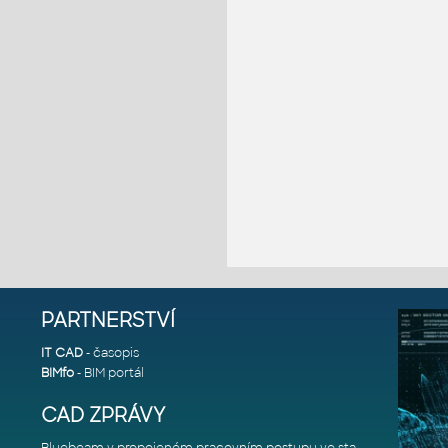
PARTNERSTVÍ
IT CAD
- časopis
BIMfo
- BIM portál
CAD ZPRÁVY