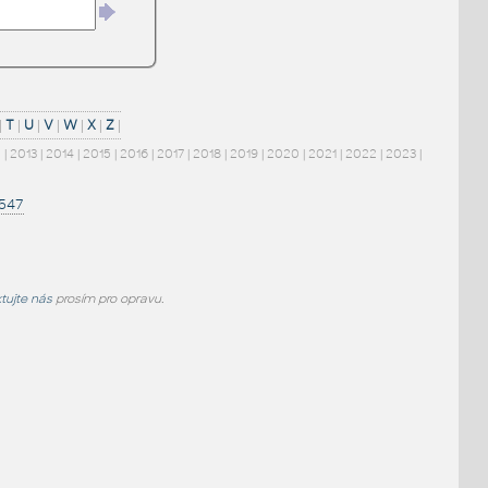
|
T
|
U
|
V
|
W
|
X
|
Z
|
2
|
2013
|
2014
|
2015
|
2016
|
2017
|
2018
|
2019
|
2020
|
2021
|
2022
|
2023
|
1547
tujte nás
prosím pro opravu.