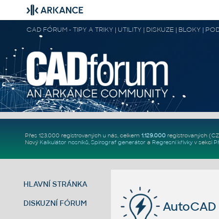
CAD FÓRUM - TIPY A TRIKY | UTILITY | DISKUZE | BLOKY |
Přes 123.000 registrovaných u nás, celkem
1.129.000
registrovaných (C
Nový
Kalkulátor nosníků
,
Spirograf generátor
a
Regresní křivky
v sekci
P
HLAVNÍ STRÁNKA
DISKUZNÍ FÓRUM
AutoCAD 