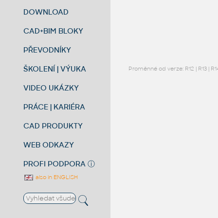
DOWNLOAD
CAD+BIM BLOKY
PŘEVODNÍKY
ŠKOLENÍ | VÝUKA
Proměnné od verze:
R12
|
R13
|
R1
VIDEO UKÁZKY
PRÁCE | KARIÉRA
CAD PRODUKTY
WEB ODKAZY
PROFI PODPORA
ⓘ
also in ENGLISH