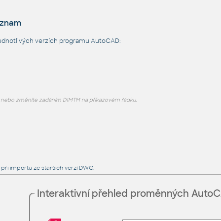
eznam
ednotlivých verzích programu AutoCAD:
 nebo změníte zadáním DIMTM na příkazovém řádku.
při importu ze starších verzí DWG.
Interaktivní přehled proměnných Auto