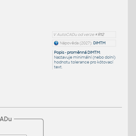
V AutoCADu od verze
≤ R12
Nápověda (2027):
DIMTM
Popis - proměnná DIMTM:
Nastavuje minimální (nebo dolní)
hodnotu tolerance pro kótovací
text.
CADu