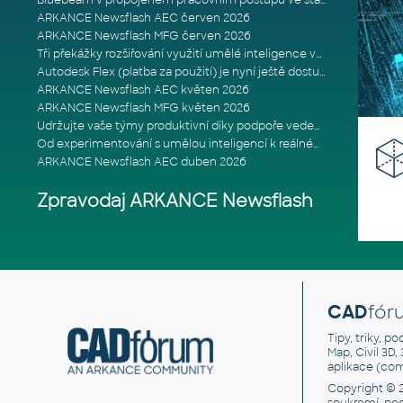
Bluebeam v propojeném pracovním postupu ve stavebnictví: Proč je int
ARKANCE Newsflash AEC červen 2026
ARKANCE Newsflash MFG červen 2026
Tři překážky rozšiřování využití umělé inteligence ve stavebním prům
Autodesk Flex (platba za použití) je nyní ještě dostupnější
ARKANCE Newsflash AEC květen 2026
ARKANCE Newsflash MFG květen 2026
Udržujte vaše týmy produktivní díky podpoře vedené odborníky
Od experimentování s umělou inteligencí k reálnému dopadu na podniká
ARKANCE Newsflash AEC duben 2026
Zpravodaj ARKANCE Newsflash
CAD
fór
Tipy, triky, p
Map, Civil 3D,
aplikace (co
Copyright © 