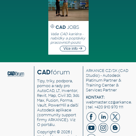
CAD
JOBS
Vaše CAD kariéra -
nabídky a poptávky
pracovních pozic
Více info
CAD
fórum
ARKANCE CZ/SK
(CAD
Studio) - Autodesk
Platinum Partner &
Tipy, triky, podpora,
Training Center &
pomoc a rady pro
Services Partner
AutoCAD, LT, Inventor,
Revit, Map, Civil 3D, 3ds
KONTAKT:
Max, Fusion, Forma,
webmaster.cz@arkance.w
Vault, PowerMill a další
| tel. +420 910 970 111
Autodesk aplikace
(community support
firmy ARKANCE). Viz
O portálu
.
Copyright © 2026 |