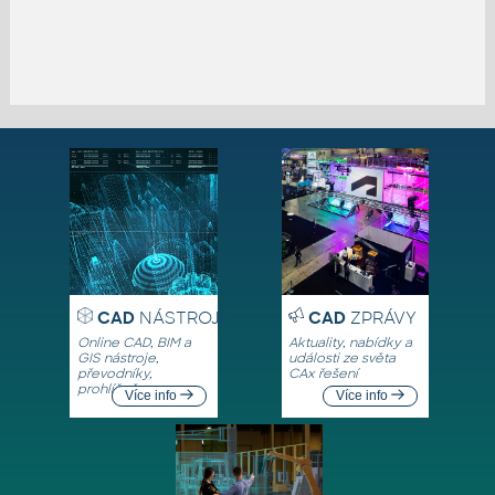
CAD
NÁSTROJE
CAD
ZPRÁVY
Online CAD, BIM a
Aktuality, nabídky a
GIS nástroje,
události ze světa
převodníky,
CAx řešení
prohlížeče
Více info
Více info