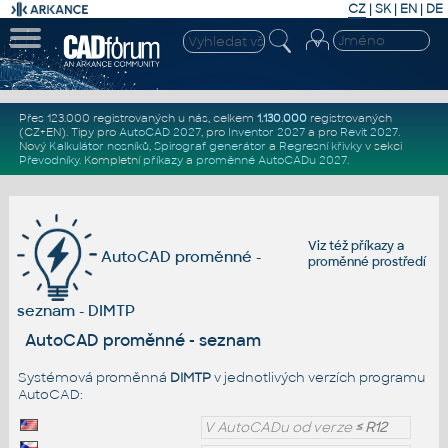
CZ
|
SK
|
EN
|
DE
Přes 123.000 registrovaných u nás, celkem
1.130.000
registrovaných
(CZ+EN)
. Tipy pro
AutoCAD 2027
, pro
Inventor 2027
a pro
Revit 2027
.
Nový
Kalkulátor nosníků
,
Spirograf generátor
a
Regresní křivky
v sekci
Převodníky
.
Kompletní
příkazy
a
proměnné AutoCADu 2027
.
Viz též
příkazy
a
AutoCAD proměnné -
proměnné prostředí
seznam - DIMTP
AutoCAD proměnné - seznam
Systémová proměnná
DIMTP
v jednotlivých verzích programu
AutoCAD:
V AutoCADu od verze
≤ R12