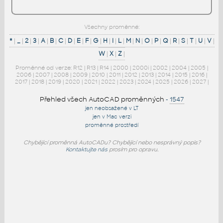
Všechny proměnné:
*
|
_
|
2
|
3
|
A
|
B
|
C
|
D
|
E
|
F
|
G
|
H
|
I
|
L
|
M
|
N
|
O
|
P
|
Q
|
R
|
S
|
T
|
U
|
V
|
W
|
X
|
Z
|
Proměnné od verze:
R12
|
R13
|
R14
|
2000
|
2000i
|
2002
|
2004
|
2005
|
2006
|
2007
|
2008
|
2009
|
2010
|
2011
|
2012
|
2013
|
2014
|
2015
|
2016
|
2017
|
2018
|
2019
|
2020
|
2021
|
2022
|
2023
|
2024
|
2025
|
2026
|
2027
|
Přehled všech AutoCAD proměnných
-
1547
jen neobsažené v LT
jen v Mac verzi
proměnné prostředí
Chybějící proměnná AutoCADu? Chybějící nebo nesprávný popis?
Kontaktujte nás
prosím pro opravu.