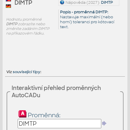
DIMTP
Nápověda (2027):
DIMTP
Popis - proměnná DIMTP:
Nastavuje maximální (nebo
Hodnotu proměnné
horní) toleranci pro kótovací
DIMTP
zobrazíte nebo
text.
změníte zadáním DIMTP
na příkazovém řádku.
Viz
související tipy
:
Interaktivní přehled proměnných
AutoCADu
Proměnná: