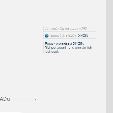
V AutoCADu od verze
≤ R12
Nápověda (2027):
DIMZIN
Popis - proměnná DIMZIN:
Řídí potlačení nul u primárních
jednotek
CADu