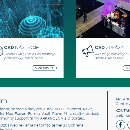
CAD
NÁSTROJE
CAD
ZPRÁVY
Online CAD, BIM a GIS nástroje,
Aktuality, nabídky a 
převodníky, prohlížeče
světa CAx řešení
Více info
Ví
um
ARKANC
Center 
odpora, pomoc a rady pro AutoCAD, LT, Inventor, Revit,
KONTAK
 3ds Max, Fusion, Forma, Vault, PowerMill a další Autodesk
webmast
mmunity support firmy ARKANCE). Viz
O portálu
.
2026 |
Web reklama
na tomto serveru |
Ochrana