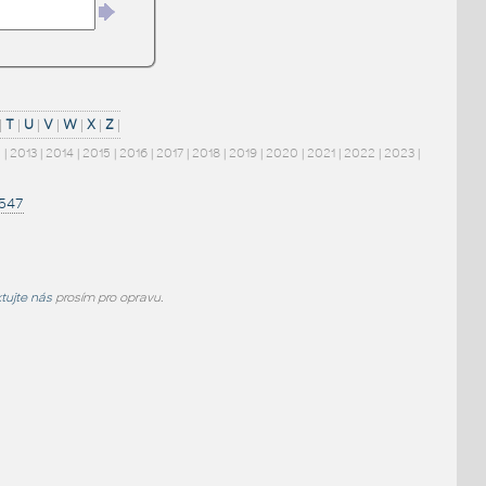
|
T
|
U
|
V
|
W
|
X
|
Z
|
2
|
2013
|
2014
|
2015
|
2016
|
2017
|
2018
|
2019
|
2020
|
2021
|
2022
|
2023
|
1547
tujte nás
prosím pro opravu.