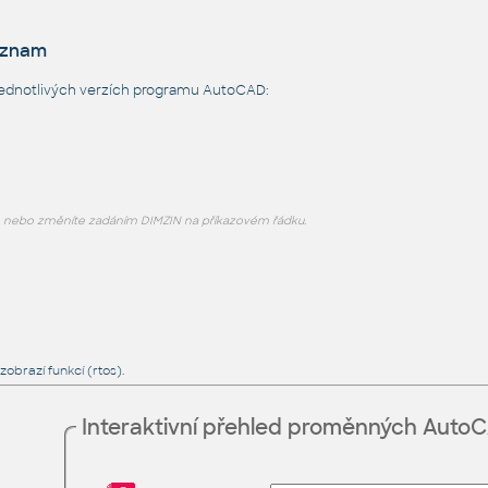
eznam
jednotlivých verzích programu AutoCAD:
 nebo změníte zadáním DIMZIN na příkazovém řádku.
brazí funkcí (rtos).
Interaktivní přehled proměnných Auto