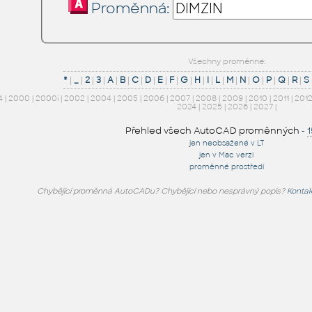
Proměnná:
Všechny proměnné:
*
|
_
|
2
|
3
|
A
|
B
|
C
|
D
|
E
|
F
|
G
|
H
|
I
|
L
|
M
|
N
|
O
|
P
|
Q
|
R
|
S
4
|
2000
|
2000i
|
2002
|
2004
|
2005
|
2006
|
2007
|
2008
|
2009
|
2010
|
2011
|
201
2024
|
2025
|
2026
|
2027
|
Přehled všech AutoCAD proměnných
-
jen neobsažené v LT
jen v Mac verzi
proměnné prostředí
Chybějící proměnná AutoCADu? Chybějící nebo nesprávný popis?
Kontak