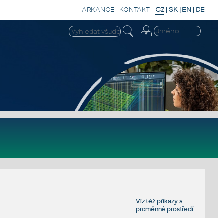
ARKANCE
|
KONTAKT
-
CZ
|
SK
|
EN
|
DE
Viz též
příkazy
a
proměnné prostředí