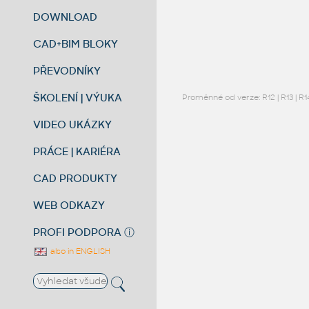
DOWNLOAD
CAD+BIM BLOKY
PŘEVODNÍKY
ŠKOLENÍ | VÝUKA
Proměnné od verze:
R12
|
R13
|
R1
VIDEO UKÁZKY
PRÁCE | KARIÉRA
CAD PRODUKTY
WEB ODKAZY
PROFI PODPORA
ⓘ
also in ENGLISH