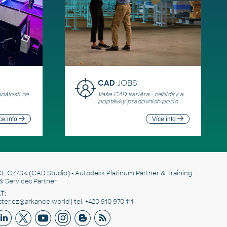
CAD
JOBS
události ze
Vaše CAD kariéra - nabídky a
poptávky pracovních pozic
ce info
Více info
E CZ/SK
(CAD Studio) - Autodesk Platinum Partner & Training
& Services Partner
T:
er.cz@arkance.world | tel. +420 910 970 111