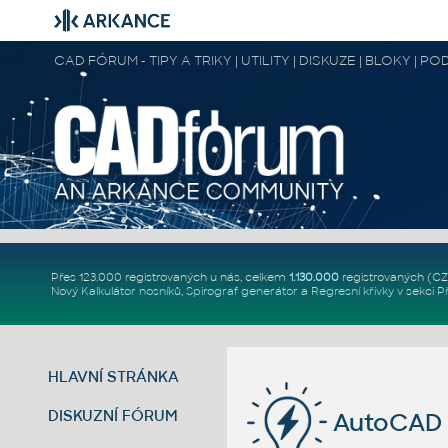
CAD FÓRUM - TIPY A TRIKY | UTILITY | DISKUZE | BLOKY |
Přes 123.000 registrovaných u nás, celkem
1.130.000
registrovaných (C
Nový
Kalkulátor nosníků
,
Spirograf generátor
a
Regresní křivky
v sekci
P
HLAVNÍ STRÁNKA
DISKUZNÍ FÓRUM
AutoCAD 