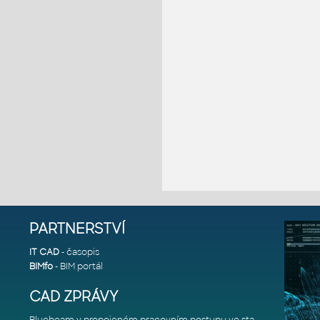
PARTNERSTVÍ
IT CAD
- časopis
BIMfo
- BIM portál
CAD ZPRÁVY