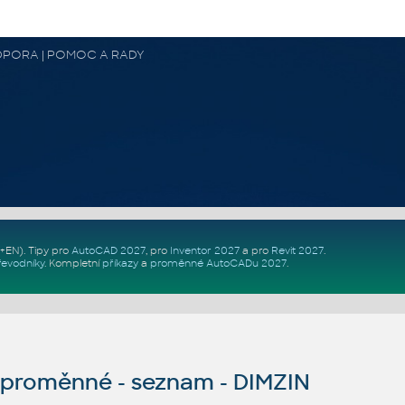
 PODPORA | POMOC A RADY
Z+EN)
. Tipy pro
AutoCAD 2027
, pro
Inventor 2027
a pro
Revit 2027
.
řevodníky
.
Kompletní
příkazy
a
proměnné AutoCADu 2027
.
proměnné - seznam - DIMZIN