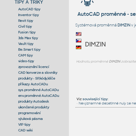
TIPY A TRIKY
AutoCAD tipy
AutoCAD proměnné - s
Inventor tipy
Revit tipy
Systémová proměnná
DIMZIN
v 
Civil tipy
Fusion tipy
3ds Max tipy
DIMZIN
Vault tipy
Be.Smart tipy
CAM tipy
video-tipy
Hodnotu proměnné
DIMZIN
zobrazíte
zprovoznění licencí
CAD konverze a slovníky
produkty - SP,kódy,klíče
příkazy AutoCADu
sys.proměnné AutoCADu
env.proměnné AutoCADu
Viz
související tipy
:
produkty Autodesk
•
Nevýznamné desetinné nuly se nezo
ukončené produkty
programování
výuková pásma
VIP tipy
CAD wiki