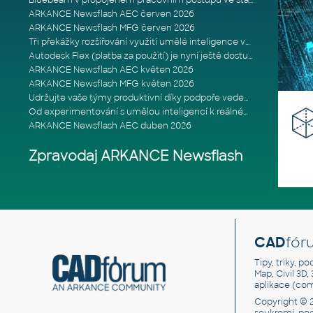
Bluebeam v propojeném pracovním postupu ve stavebnictví: Proč je int
ARKANCE Newsflash AEC červen 2026
ARKANCE Newsflash MFG červen 2026
Tři překážky rozšiřování využití umělé inteligence ve stavebním prům
Autodesk Flex (platba za použití) je nyní ještě dostupnější
ARKANCE Newsflash AEC květen 2026
ARKANCE Newsflash MFG květen 2026
Udržujte vaše týmy produktivní díky podpoře vedené odborníky
Od experimentování s umělou inteligencí k reálnému dopadu na podniká
ARKANCE Newsflash AEC duben 2026
Zpravodaj ARKANCE Newsflash
CAD
fór
Tipy, triky, p
Map, Civil 3D,
aplikace (co
Copyright © 