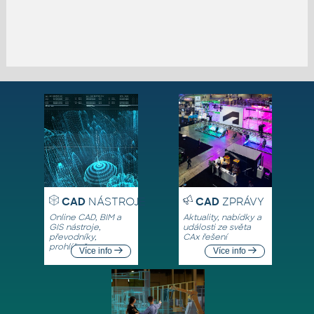
CAD
NÁSTROJE
CAD
ZPRÁVY
Online CAD, BIM a
Aktuality, nabídky a
GIS nástroje,
události ze světa
převodníky,
CAx řešení
prohlížeče
Více info
Více info