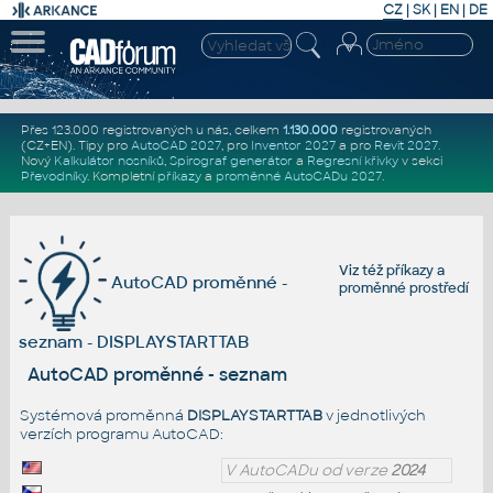
CZ
|
SK
|
EN
|
DE
Přes 123.000 registrovaných u nás, celkem
1.130.000
registrovaných
(CZ+EN)
. Tipy pro
AutoCAD 2027
, pro
Inventor 2027
a pro
Revit 2027
.
Nový
Kalkulátor nosníků
,
Spirograf generátor
a
Regresní křivky
v sekci
Převodníky
.
Kompletní
příkazy
a
proměnné AutoCADu 2027
.
Viz též
příkazy
a
AutoCAD proměnné -
proměnné prostředí
seznam - DISPLAYSTARTTAB
AutoCAD proměnné - seznam
Systémová proměnná
DISPLAYSTARTTAB
v jednotlivých
verzích programu AutoCAD:
V AutoCADu od verze
2024