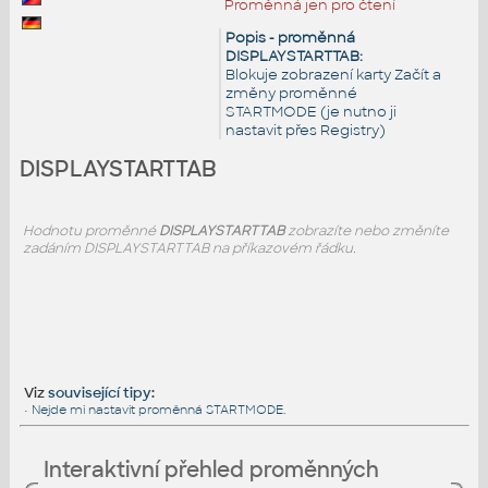
Proměnná jen pro čtení
Popis - proměnná
DISPLAYSTARTTAB:
Blokuje zobrazení karty Začít a
změny proměnné
STARTMODE (je nutno ji
nastavit přes Registry)
DISPLAYSTARTTAB
Hodnotu proměnné
DISPLAYSTARTTAB
zobrazíte nebo změníte
zadáním DISPLAYSTARTTAB na příkazovém řádku.
Viz
související tipy
:
•
Nejde mi nastavit proměnná STARTMODE.
Interaktivní přehled proměnných