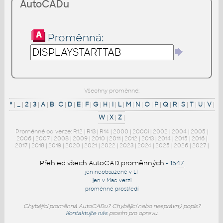
AutoCADu
Proměnná:
Všechny proměnné:
*
|
_
|
2
|
3
|
A
|
B
|
C
|
D
|
E
|
F
|
G
|
H
|
I
|
L
|
M
|
N
|
O
|
P
|
Q
|
R
|
S
|
T
|
U
|
V
|
W
|
X
|
Z
|
Proměnné od verze:
R12
|
R13
|
R14
|
2000
|
2000i
|
2002
|
2004
|
2005
|
2006
|
2007
|
2008
|
2009
|
2010
|
2011
|
2012
|
2013
|
2014
|
2015
|
2016
|
2017
|
2018
|
2019
|
2020
|
2021
|
2022
|
2023
|
2024
|
2025
|
2026
|
2027
|
Přehled všech AutoCAD proměnných
-
1547
jen neobsažené v LT
jen v Mac verzi
proměnné prostředí
Chybějící proměnná AutoCADu? Chybějící nebo nesprávný popis?
Kontaktujte nás
prosím pro opravu.