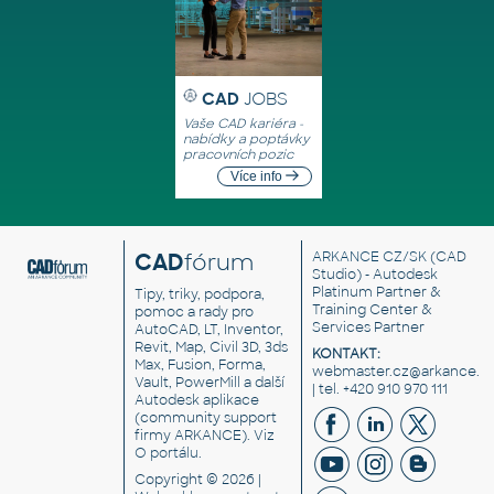
CAD
JOBS
Vaše CAD kariéra -
nabídky a poptávky
pracovních pozic
Více info
CAD
fórum
ARKANCE CZ/SK
(CAD
Studio) - Autodesk
Platinum Partner &
Tipy, triky, podpora,
Training Center &
pomoc a rady pro
Services Partner
AutoCAD, LT, Inventor,
Revit, Map, Civil 3D, 3ds
KONTAKT:
Max, Fusion, Forma,
webmaster.cz@arkance.w
Vault, PowerMill a další
| tel. +420 910 970 111
Autodesk aplikace
(community support
firmy ARKANCE). Viz
O portálu
.
Copyright © 2026 |