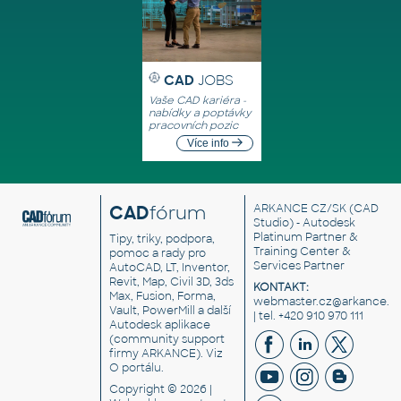
CAD
JOBS
Vaše CAD kariéra -
nabídky a poptávky
pracovních pozic
Více info
CAD
fórum
ARKANCE CZ/SK
(CAD
Studio) - Autodesk
Platinum Partner &
Tipy, triky, podpora,
Training Center &
pomoc a rady pro
Services Partner
AutoCAD, LT, Inventor,
Revit, Map, Civil 3D, 3ds
KONTAKT:
Max, Fusion, Forma,
webmaster.cz@arkance.w
Vault, PowerMill a další
| tel. +420 910 970 111
Autodesk aplikace
(community support
firmy ARKANCE). Viz
O portálu
.
Copyright © 2026 |