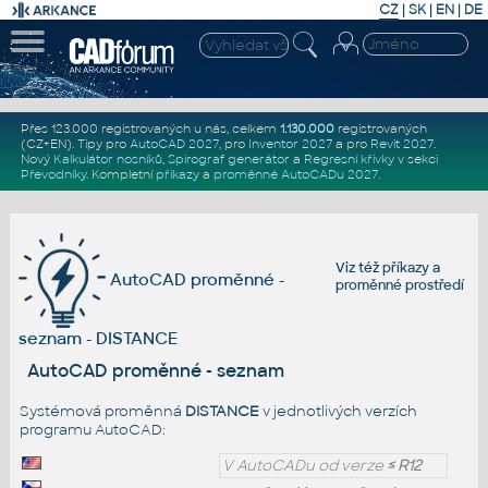
CZ
|
SK
|
EN
|
DE
Přes 123.000 registrovaných u nás, celkem
1.130.000
registrovaných
(CZ+EN)
. Tipy pro
AutoCAD 2027
, pro
Inventor 2027
a pro
Revit 2027
.
Nový
Kalkulátor nosníků
,
Spirograf generátor
a
Regresní křivky
v sekci
Převodníky
.
Kompletní
příkazy
a
proměnné AutoCADu 2027
.
Viz též
příkazy
a
AutoCAD proměnné -
proměnné prostředí
seznam - DISTANCE
AutoCAD proměnné - seznam
Systémová proměnná
DISTANCE
v jednotlivých verzích
programu AutoCAD:
V AutoCADu od verze
≤ R12