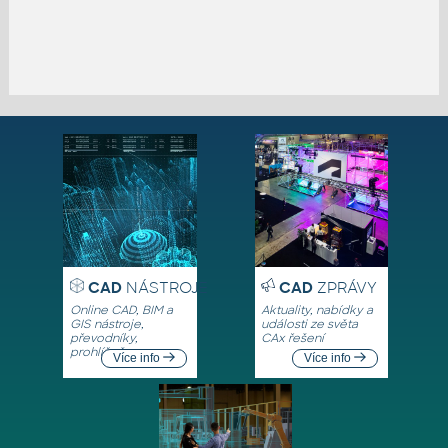
CAD
NÁSTROJE
CAD
ZPRÁVY
Online CAD, BIM a
Aktuality, nabídky a
GIS nástroje,
události ze světa
převodníky,
CAx řešení
prohlížeče
Více info
Více info