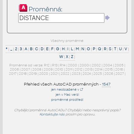
Proměnná:
Všechny proměnné:
*
|
_
|
2
|
3
|
A
|
B
|
C
|
D
|
E
|
F
|
G
|
H
|
I
|
L
|
M
|
N
|
O
|
P
|
Q
|
R
|
S
|
T
|
U
|
V
|
W
|
X
|
Z
|
Proměnné od verze:
R12
|
R13
|
R14
|
2000
|
2000i
|
2002
|
2004
|
2005
|
2006
|
2007
|
2008
|
2009
|
2010
|
2011
|
2012
|
2013
|
2014
|
2015
|
2016
|
2017
|
2018
|
2019
|
2020
|
2021
|
2022
|
2023
|
2024
|
2025
|
2026
|
2027
|
Přehled všech AutoCAD proměnných
-
1547
jen neobsažené v LT
jen v Mac verzi
proměnné prostředí
Chybějící proměnná AutoCADu? Chybějící nebo nesprávný popis?
Kontaktujte nás
prosím pro opravu.