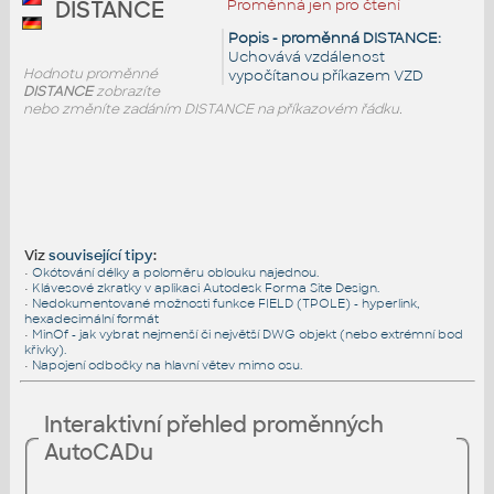
Proměnná jen pro čtení
DISTANCE
Popis - proměnná DISTANCE:
Uchovává vzdálenost
Hodnotu proměnné
vypočítanou příkazem VZD
DISTANCE
zobrazíte
nebo změníte zadáním DISTANCE na příkazovém řádku.
Viz
související tipy
:
•
Okótování délky a poloměru oblouku najednou.
•
Klávesové zkratky v aplikaci Autodesk Forma Site Design.
•
Nedokumentované možnosti funkce FIELD (TPOLE) - hyperlink,
hexadecimální formát
•
MinOf - jak vybrat nejmenší či největší DWG objekt (nebo extrémní bod
křivky).
•
Napojení odbočky na hlavní větev mimo osu.
Interaktivní přehled proměnných
AutoCADu