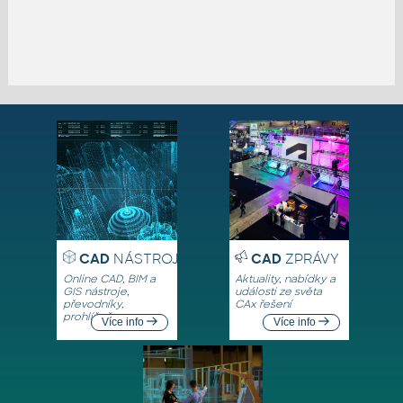
CAD
NÁSTROJE
CAD
ZPRÁVY
Online CAD, BIM a
Aktuality, nabídky a
GIS nástroje,
události ze světa
převodníky,
CAx řešení
prohlížeče
Více info
Více info