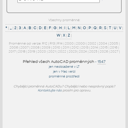
Všechny proměnné:
*
|
_
|
2
|
3
|
A
|
B
|
C
|
D
|
E
|
F
|
G
|
H
|
I
|
L
|
M
|
N
|
O
|
P
|
Q
|
R
|
S
|
T
|
U
|
V
|
W
|
X
|
Z
|
Proměnné od verze:
R12
|
R13
|
R14
|
2000
|
2000i
|
2002
|
2004
|
2005
|
2006
|
2007
|
2008
|
2009
|
2010
|
2011
|
2012
|
2013
|
2014
|
2015
|
2016
|
2017
|
2018
|
2019
|
2020
|
2021
|
2022
|
2023
|
2024
|
2025
|
2026
|
2027
|
Přehled všech AutoCAD proměnných
-
1547
jen neobsažené v LT
jen v Mac verzi
proměnné prostředí
Chybějící proměnná AutoCADu? Chybějící nebo nesprávný popis?
Kontaktujte nás
prosím pro opravu.