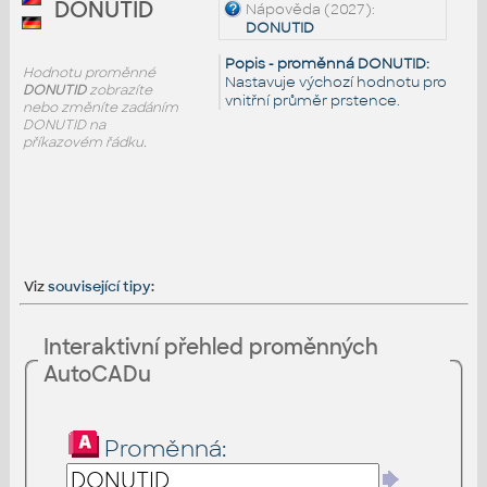
DONUTID
Nápověda (2027):
DONUTID
Popis - proměnná DONUTID:
Hodnotu proměnné
Nastavuje výchozí hodnotu pro
DONUTID
zobrazíte
vnitřní průměr prstence.
nebo změníte zadáním
DONUTID na
příkazovém řádku.
Viz
související tipy
:
Interaktivní přehled proměnných
AutoCADu
Proměnná: