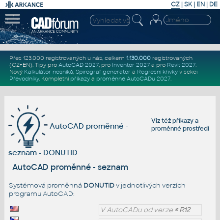
CZ
|
SK
|
EN
|
DE
Přes 123.000 registrovaných u nás, celkem
1.130.000
registrovaných
(CZ+EN)
. Tipy pro
AutoCAD 2027
, pro
Inventor 2027
a pro
Revit 2027
.
Nový
Kalkulátor nosníků
,
Spirograf generátor
a
Regresní křivky
v sekci
Převodníky
.
Kompletní
příkazy
a
proměnné AutoCADu 2027
.
Viz též
příkazy
a
AutoCAD proměnné -
proměnné prostředí
seznam - DONUTID
AutoCAD proměnné - seznam
Systémová proměnná
DONUTID
v jednotlivých verzích
programu AutoCAD:
V AutoCADu od verze
≤ R12