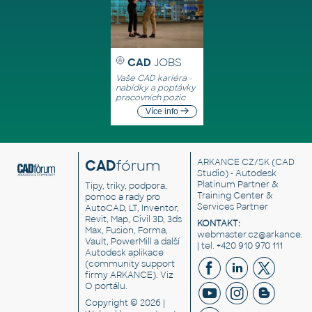
CAD
JOBS
Vaše CAD kariéra -
nabídky a poptávky
pracovních pozic
Více info
CAD
fórum
ARKANCE CZ/SK
(CAD
Studio) - Autodesk
Platinum Partner &
Tipy, triky, podpora,
Training Center &
pomoc a rady pro
Services Partner
AutoCAD, LT, Inventor,
Revit, Map, Civil 3D, 3ds
KONTAKT:
Max, Fusion, Forma,
webmaster.cz@arkance.w
Vault, PowerMill a další
| tel. +420 910 970 111
Autodesk aplikace
(community support
firmy ARKANCE). Viz
O portálu
.
Copyright © 2026 |