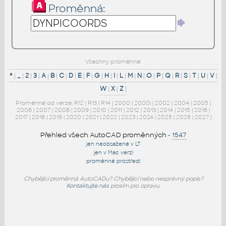
Proměnná:
Všechny proměnné:
*
|
_
|
2
|
3
|
A
|
B
|
C
|
D
|
E
|
F
|
G
|
H
|
I
|
L
|
M
|
N
|
O
|
P
|
Q
|
R
|
S
|
T
|
U
|
V
|
W
|
X
|
Z
|
Proměnné od verze:
R12
|
R13
|
R14
|
2000
|
2000i
|
2002
|
2004
|
2005
|
2006
|
2007
|
2008
|
2009
|
2010
|
2011
|
2012
|
2013
|
2014
|
2015
|
2016
|
2017
|
2018
|
2019
|
2020
|
2021
|
2022
|
2023
|
2024
|
2025
|
2026
|
2027
|
Přehled všech AutoCAD proměnných
-
1547
jen neobsažené v LT
jen v Mac verzi
proměnné prostředí
Chybějící proměnná AutoCADu? Chybějící nebo nesprávný popis?
Kontaktujte nás
prosím pro opravu.