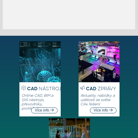
CAD
NÁSTROJE
CAD
ZPRÁVY
Online CAD, BIM a
Aktuality, nabídky a
GIS nástroje,
události ze světa
převodníky,
CAx řešení
prohlížeče
Více info
Více info