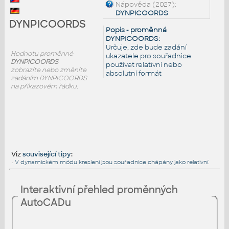
Nápověda (2027):
DYNPICOORDS
DYNPICOORDS
Popis - proměnná
DYNPICOORDS:
Určuje, zde bude zadání
Hodnotu proměnné
ukazatele pro souřadnice
DYNPICOORDS
používat relativní nebo
zobrazíte nebo změníte
absolutní formát
zadáním DYNPICOORDS
na příkazovém řádku.
Viz
související tipy
:
•
V dynamickém módu kreslení jsou souřadnice chápány jako relativní.
Interaktivní přehled proměnných
AutoCADu