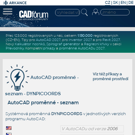
CZ
|
SK
|
EN
|
DE
Přes 123.000 registrovaných u nás, celkem
1.130.000
registrovaných
(CZ+EN)
. Tipy pro
AutoCAD 2027
, pro
Inventor 2027
a pro
Revit 2027
.
Nový
Kalkulátor nosníků
,
Spirograf generátor
a
Regresní křivky
v sekci
Převodníky
.
Kompletní
příkazy
a
proměnné AutoCADu 2027
.
Viz též
příkazy
a
AutoCAD proměnné -
proměnné prostředí
seznam - DYNPICOORDS
AutoCAD proměnné - seznam
Systémová proměnná
DYNPICOORDS
v jednotlivých verzích
programu AutoCAD:
V AutoCADu od verze
2006