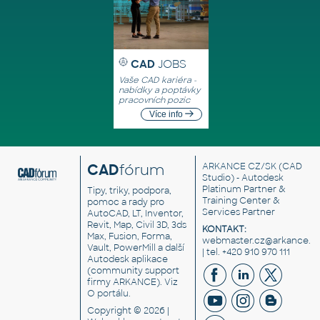
CAD
JOBS
Vaše CAD kariéra -
nabídky a poptávky
pracovních pozic
Více info
CAD
fórum
ARKANCE CZ/SK
(CAD
Studio) - Autodesk
Platinum Partner &
Tipy, triky, podpora,
Training Center &
pomoc a rady pro
Services Partner
AutoCAD, LT, Inventor,
Revit, Map, Civil 3D, 3ds
KONTAKT:
Max, Fusion, Forma,
webmaster.cz@arkance.w
Vault, PowerMill a další
| tel. +420 910 970 111
Autodesk aplikace
(community support
firmy ARKANCE). Viz
O portálu
.
Copyright © 2026 |