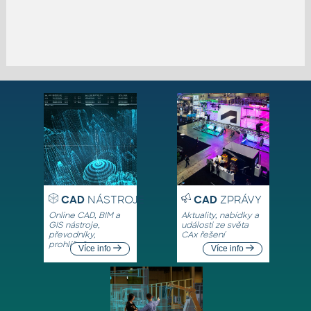
CAD
NÁSTROJE
CAD
ZPRÁVY
Online CAD, BIM a
Aktuality, nabídky a
GIS nástroje,
události ze světa
převodníky,
CAx řešení
prohlížeče
Více info
Více info