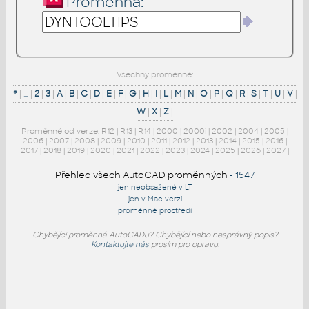
Proměnná:
Všechny proměnné:
*
|
_
|
2
|
3
|
A
|
B
|
C
|
D
|
E
|
F
|
G
|
H
|
I
|
L
|
M
|
N
|
O
|
P
|
Q
|
R
|
S
|
T
|
U
|
V
|
W
|
X
|
Z
|
Proměnné od verze:
R12
|
R13
|
R14
|
2000
|
2000i
|
2002
|
2004
|
2005
|
2006
|
2007
|
2008
|
2009
|
2010
|
2011
|
2012
|
2013
|
2014
|
2015
|
2016
|
2017
|
2018
|
2019
|
2020
|
2021
|
2022
|
2023
|
2024
|
2025
|
2026
|
2027
|
Přehled všech AutoCAD proměnných
-
1547
jen neobsažené v LT
jen v Mac verzi
proměnné prostředí
Chybějící proměnná AutoCADu? Chybějící nebo nesprávný popis?
Kontaktujte nás
prosím pro opravu.