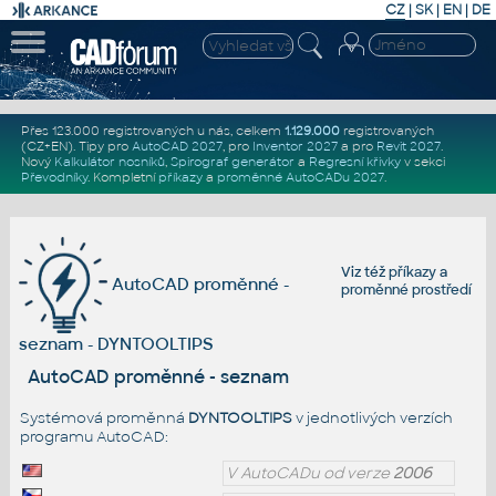
CZ
|
SK
|
EN
|
DE
Přes 123.000 registrovaných u nás, celkem
1.129.000
registrovaných
(CZ+EN)
. Tipy pro
AutoCAD 2027
, pro
Inventor 2027
a pro
Revit 2027
.
Nový
Kalkulátor nosníků
,
Spirograf generátor
a
Regresní křivky
v sekci
Převodníky
.
Kompletní
příkazy
a
proměnné AutoCADu 2027
.
Viz též
příkazy
a
AutoCAD proměnné -
proměnné prostředí
seznam - DYNTOOLTIPS
AutoCAD proměnné - seznam
Systémová proměnná
DYNTOOLTIPS
v jednotlivých verzích
programu AutoCAD:
V AutoCADu od verze
2006