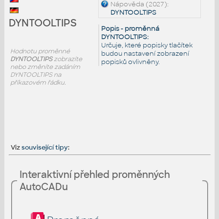
Nápověda (2027):
DYNTOOLTIPS
DYNTOOLTIPS
Popis - proměnná
DYNTOOLTIPS:
Určuje, které popisky tlačítek
Hodnotu proměnné
budou nastavení zobrazení
DYNTOOLTIPS
zobrazíte
popisků ovlivněny.
nebo změníte zadáním
DYNTOOLTIPS na
příkazovém řádku.
Viz
související tipy
:
Interaktivní přehled proměnných
AutoCADu