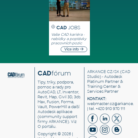
CAD
JOBS
Vaše CAD kariéra -
nabídky a poptávky
pracovních pozic
Více info
CAD
fórum
ARKANCE CZ/SK
(CAD
Studio) - Autodesk
Platinum Partner &
Tipy, triky, podpora,
Training Center &
pomoc a rady pro
Services Partner
AutoCAD, LT, Inventor,
Revit, Map, Civil 3D, 3ds
KONTAKT:
Max, Fusion, Forma,
webmaster.cz@arkance.w
Vault, PowerMill a další
| tel. +420 910 970 111
Autodesk aplikace
(community support
firmy ARKANCE). Viz
O portálu
.
Copyright © 2026 |