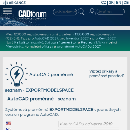
CZ
|
SK
|
EN
|
DE
Přes 123.000 registrovaných u nás, celkem
1.130.000
registrovaných
(CZ+EN)
. Tipy pro
AutoCAD 2027
, pro
Inventor 2027
a pro
Revit 2027
.
Nový
Kalkulátor nosníků
,
Spirograf generátor
a
Regresní křivky
v sekci
Převodníky
.
Kompletní
příkazy
a
proměnné AutoCADu 2027
.
Viz též
příkazy
a
AutoCAD proměnné -
proměnné prostředí
seznam - EXPORTMODELSPACE
AutoCAD proměnné - seznam
Systémová proměnná
EXPORTMODELSPACE
v jednotlivých
verzích programu AutoCAD:
V AutoCADu od verze
2010