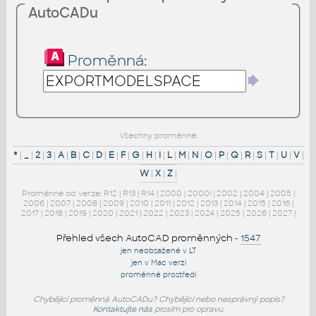
AutoCADu
Proměnná:
Všechny proměnné:
*
|
_
|
2
|
3
|
A
|
B
|
C
|
D
|
E
|
F
|
G
|
H
|
I
|
L
|
M
|
N
|
O
|
P
|
Q
|
R
|
S
|
T
|
U
|
V
|
W
|
X
|
Z
|
Proměnné od verze:
R12
|
R13
|
R14
|
2000
|
2000i
|
2002
|
2004
|
2005
|
2006
|
2007
|
2008
|
2009
|
2010
|
2011
|
2012
|
2013
|
2014
|
2015
|
2016
|
2017
|
2018
|
2019
|
2020
|
2021
|
2022
|
2023
|
2024
|
2025
|
2026
|
2027
|
Přehled všech AutoCAD proměnných
-
1547
jen neobsažené v LT
jen v Mac verzi
proměnné prostředí
Chybějící proměnná AutoCADu? Chybějící nebo nesprávný popis?
Kontaktujte nás
prosím pro opravu.