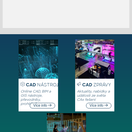
CAD
NÁSTROJE
CAD
ZPRÁVY
Online CAD, BIM a
Aktuality, nabídky a
GIS nástroje,
události ze světa
převodníky,
CAx řešení
prohlížeče
Více info
Více info