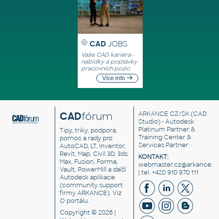
CAD
JOBS
Vaše CAD kariéra -
nabídky a poptávky
pracovních pozic
Více info
CAD
fórum
ARKANCE CZ/SK
(CAD
Studio) - Autodesk
Platinum Partner &
Tipy, triky, podpora,
Training Center &
pomoc a rady pro
Services Partner
AutoCAD, LT, Inventor,
Revit, Map, Civil 3D, 3ds
KONTAKT:
Max, Fusion, Forma,
webmaster.cz@arkance.w
Vault, PowerMill a další
| tel. +420 910 970 111
Autodesk aplikace
(community support
firmy ARKANCE). Viz
O portálu
.
Copyright © 2026 |