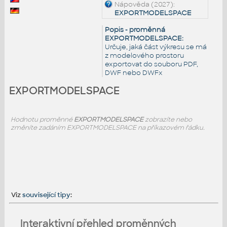
Nápověda (2027):
EXPORTMODELSPACE
Popis - proměnná
EXPORTMODELSPACE:
Určuje, jaká část výkresu se má
z modelového prostoru
exportovat do souboru PDF,
DWF nebo DWFx
EXPORTMODELSPACE
Hodnotu proměnné
EXPORTMODELSPACE
zobrazíte nebo
změníte zadáním EXPORTMODELSPACE na příkazovém řádku.
Viz
související tipy
:
Interaktivní přehled proměnných