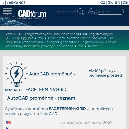
CZ
|
SK
|
EN
|
DE
Přes 123.000 registrovaných u nás, celkem
1.130.000
registrovaných
(CZ+EN)
. Tipy pro
AutoCAD 2027
, pro
Inventor 2027
a pro
Revit 2027
.
Nový
Kalkulátor nosníků
,
Spirograf generátor
a
Regresní křivky
v sekci
Převodníky
.
Kompletní
příkazy
a
proměnné AutoCADu 2027
.
Viz též
příkazy
a
AutoCAD proměnné -
proměnné prostředí
seznam - FACETERMINVGRID
AutoCAD proměnné - seznam
Systémová proměnná
FACETERMINVGRID
v jednotlivých
verzích programu AutoCAD:
V AutoCADu od verze
2010