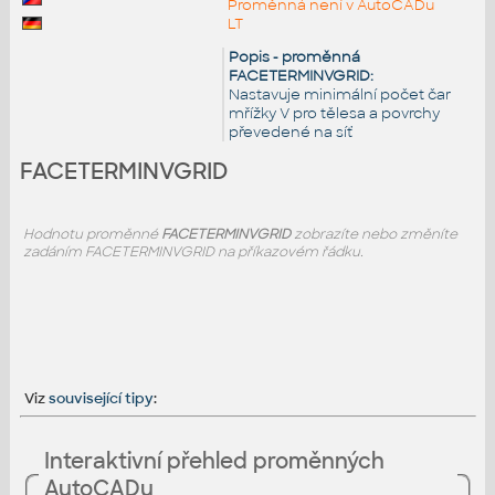
Proměnná není v AutoCADu
LT
Popis - proměnná
FACETERMINVGRID:
Nastavuje minimální počet čar
mřížky V pro tělesa a povrchy
převedené na síť
FACETERMINVGRID
Hodnotu proměnné
FACETERMINVGRID
zobrazíte nebo změníte
zadáním FACETERMINVGRID na příkazovém řádku.
Viz
související tipy
:
Interaktivní přehled proměnných
AutoCADu