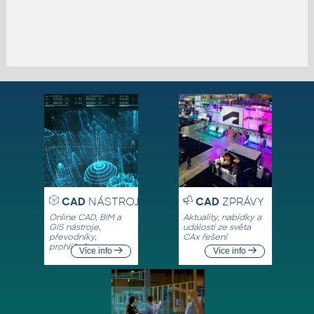
CAD
NÁSTROJE
CAD
ZPRÁVY
Online CAD, BIM a
Aktuality, nabídky a
GIS nástroje,
události ze světa
převodníky,
CAx řešení
prohlížeče
Více info
Více info