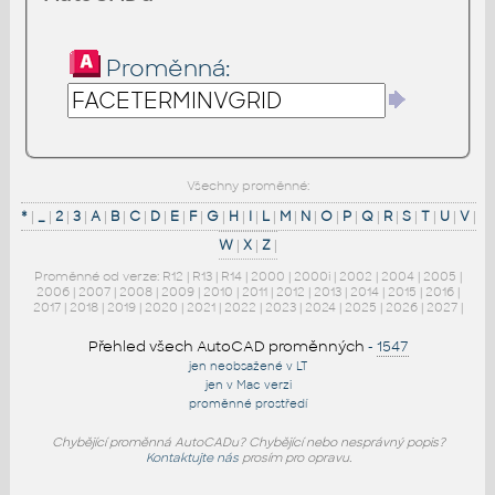
Proměnná:
Všechny proměnné:
*
|
_
|
2
|
3
|
A
|
B
|
C
|
D
|
E
|
F
|
G
|
H
|
I
|
L
|
M
|
N
|
O
|
P
|
Q
|
R
|
S
|
T
|
U
|
V
|
W
|
X
|
Z
|
Proměnné od verze:
R12
|
R13
|
R14
|
2000
|
2000i
|
2002
|
2004
|
2005
|
2006
|
2007
|
2008
|
2009
|
2010
|
2011
|
2012
|
2013
|
2014
|
2015
|
2016
|
2017
|
2018
|
2019
|
2020
|
2021
|
2022
|
2023
|
2024
|
2025
|
2026
|
2027
|
Přehled všech AutoCAD proměnných
-
1547
jen neobsažené v LT
jen v Mac verzi
proměnné prostředí
Chybějící proměnná AutoCADu? Chybějící nebo nesprávný popis?
Kontaktujte nás
prosím pro opravu.