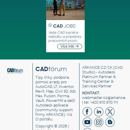
CAD
JOBS
Vaše CAD kariéra -
nabídky a poptávky
pracovních pozic
Více info
CAD
fórum
ARKANCE CZ/SK
(CAD
Studio) - Autodesk
Platinum Partner &
Tipy, triky, podpora,
Training Center &
pomoc a rady pro
Services Partner
AutoCAD, LT, Inventor,
Revit, Map, Civil 3D, 3ds
KONTAKT:
Max, Fusion, Forma,
webmaster.cz@arkance.w
Vault, PowerMill a další
| tel. +420 910 970 111
Autodesk aplikace
(community support
firmy ARKANCE). Viz
O portálu
.
Copyright © 2026 |