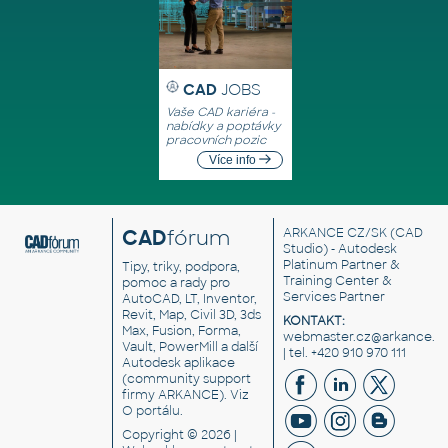
CAD
JOBS
Vaše CAD kariéra -
nabídky a poptávky
pracovních pozic
Více info
CAD
fórum
ARKANCE CZ/SK
(CAD
Studio) - Autodesk
Platinum Partner &
Tipy, triky, podpora,
Training Center &
pomoc a rady pro
Services Partner
AutoCAD, LT, Inventor,
Revit, Map, Civil 3D, 3ds
KONTAKT:
Max, Fusion, Forma,
webmaster.cz@arkance.w
Vault, PowerMill a další
| tel. +420 910 970 111
Autodesk aplikace
(community support
firmy ARKANCE). Viz
O portálu
.
Copyright © 2026 |