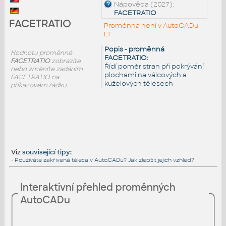
Nápověda (2027):
FACETRATIO
FACETRATIO
Proměnná není v AutoCADu
LT
Popis - proměnná
Hodnotu proměnné
FACETRATIO:
FACETRATIO
zobrazíte
Řídí poměr stran při pokrývání
nebo změníte zadáním
plochami na válcových a
FACETRATIO na
kuželových tělesech
příkazovém řádku.
Viz
související tipy
:
•
Používáte zakřivená tělesa v AutoCADu? Jak zlepšit jejich vzhled?
Interaktivní přehled proměnných
AutoCADu