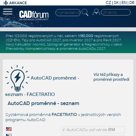
CZ
|
SK
|
EN
|
DE
Přes 123.000 registrovaných u nás, celkem
1.130.000
registrovaných
(CZ+EN)
. Tipy pro
AutoCAD 2027
, pro
Inventor 2027
a pro
Revit 2027
.
Nový
Kalkulátor nosníků
,
Spirograf generátor
a
Regresní křivky
v sekci
Převodníky
.
Kompletní
příkazy
a
proměnné AutoCADu 2027
.
Viz též
příkazy
a
AutoCAD proměnné -
proměnné prostředí
seznam - FACETRATIO
AutoCAD proměnné - seznam
Systémová proměnná
FACETRATIO
v jednotlivých verzích
programu AutoCAD:
V AutoCADu od verze
R14