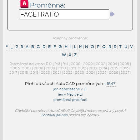
Proměnná:
Všechny proměnné:
*
|
_
|
2
|
3
|
A
|
B
|
C
|
D
|
E
|
F
|
G
|
H
|
I
|
L
|
M
|
N
|
O
|
P
|
Q
|
R
|
S
|
T
|
U
|
V
|
W
|
X
|
Z
|
Proměnné od verze:
R12
|
R13
|
R14
|
2000
|
2000i
|
2002
|
2004
|
2005
|
2006
|
2007
|
2008
|
2009
|
2010
|
2011
|
2012
|
2013
|
2014
|
2015
|
2016
|
2017
|
2018
|
2019
|
2020
|
2021
|
2022
|
2023
|
2024
|
2025
|
2026
|
2027
|
Přehled všech AutoCAD proměnných
-
1547
jen neobsažené v LT
jen v Mac verzi
proměnné prostředí
Chybějící proměnná AutoCADu? Chybějící nebo nesprávný popis?
Kontaktujte nás
prosím pro opravu.