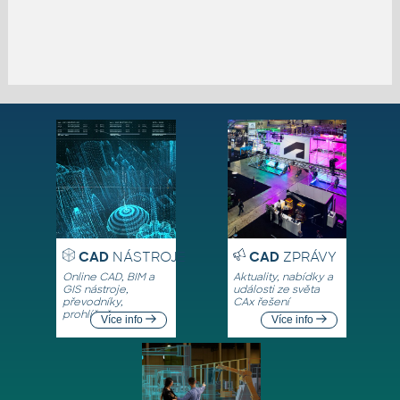
CAD
NÁSTROJE
CAD
ZPRÁVY
Online CAD, BIM a
Aktuality, nabídky a
GIS nástroje,
události ze světa
převodníky,
CAx řešení
prohlížeče
Více info
Více info