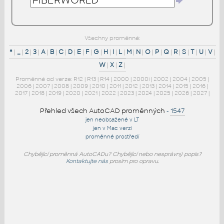
Všechny proměnné:
*
|
_
|
2
|
3
|
A
|
B
|
C
|
D
|
E
|
F
|
G
|
H
|
I
|
L
|
M
|
N
|
O
|
P
|
Q
|
R
|
S
|
T
|
U
|
V
|
W
|
X
|
Z
|
Proměnné od verze:
R12
|
R13
|
R14
|
2000
|
2000i
|
2002
|
2004
|
2005
|
2006
|
2007
|
2008
|
2009
|
2010
|
2011
|
2012
|
2013
|
2014
|
2015
|
2016
|
2017
|
2018
|
2019
|
2020
|
2021
|
2022
|
2023
|
2024
|
2025
|
2026
|
2027
|
Přehled všech AutoCAD proměnných
-
1547
jen neobsažené v LT
jen v Mac verzi
proměnné prostředí
Chybějící proměnná AutoCADu? Chybějící nebo nesprávný popis?
Kontaktujte nás
prosím pro opravu.