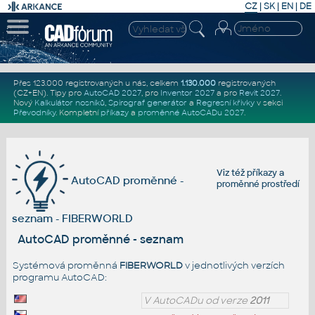
CZ
|
SK
|
EN
|
DE
Přes 123.000 registrovaných u nás, celkem
1.130.000
registrovaných
(CZ+EN)
. Tipy pro
AutoCAD 2027
, pro
Inventor 2027
a pro
Revit 2027
.
Nový
Kalkulátor nosníků
,
Spirograf generátor
a
Regresní křivky
v sekci
Převodníky
.
Kompletní
příkazy
a
proměnné AutoCADu 2027
.
Viz též
příkazy
a
AutoCAD proměnné -
proměnné prostředí
seznam - FIBERWORLD
AutoCAD proměnné - seznam
Systémová proměnná
FIBERWORLD
v jednotlivých verzích
programu AutoCAD:
V AutoCADu od verze
2011