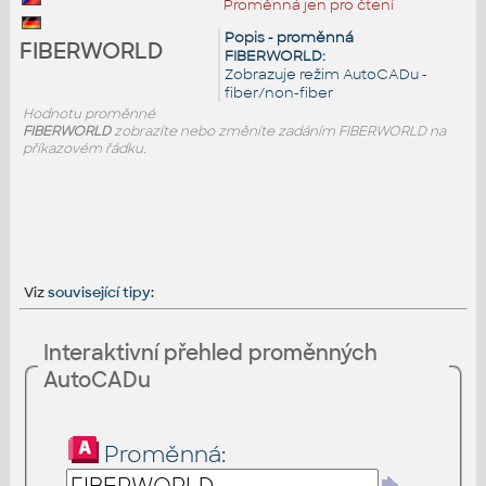
Proměnná jen pro čtení
Popis - proměnná
FIBERWORLD
FIBERWORLD:
Zobrazuje režim AutoCADu -
fiber/non-fiber
Hodnotu proměnné
FIBERWORLD
zobrazíte nebo změníte zadáním FIBERWORLD na
příkazovém řádku.
Viz
související tipy
:
Interaktivní přehled proměnných
AutoCADu
Proměnná: