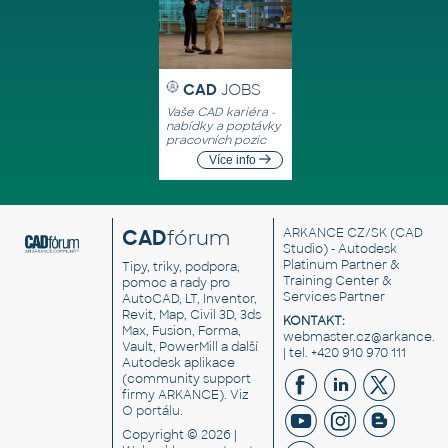
CAD
JOBS
Vaše CAD kariéra -
nabídky a poptávky
pracovních pozic
Více info
CAD
fórum
ARKANCE CZ/SK
(CAD
Studio) - Autodesk
Platinum Partner &
Tipy, triky, podpora,
Training Center &
pomoc a rady pro
Services Partner
AutoCAD, LT, Inventor,
Revit, Map, Civil 3D, 3ds
KONTAKT:
Max, Fusion, Forma,
webmaster.cz@arkance.w
Vault, PowerMill a další
| tel. +420 910 970 111
Autodesk aplikace
(community support
firmy ARKANCE). Viz
O portálu
.
Copyright © 2026 |