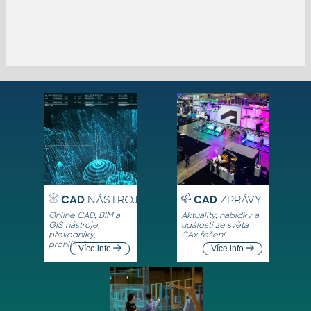
CAD
NÁSTROJE
CAD
ZPRÁVY
Online CAD, BIM a
Aktuality, nabídky a
GIS nástroje,
události ze světa
převodníky,
CAx řešení
prohlížeče
Více info
Více info