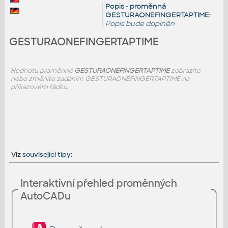
Popis - proměnná
GESTURAONEFINGERTAPTIME:
Popis bude doplněn
GESTURAONEFINGERTAPTIME
Hodnotu proměnné
GESTURAONEFINGERTAPTIME
zobrazíte
nebo změníte zadáním GESTURAONEFINGERTAPTIME na
příkazovém řádku.
Viz
související tipy
:
Interaktivní přehled proměnných
AutoCADu