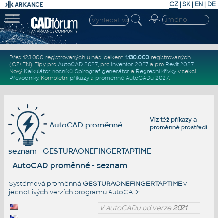
CZ
|
SK
|
EN
|
DE
Přes 123.000 registrovaných u nás, celkem
1.130.000
registrovaných
(CZ+EN)
. Tipy pro
AutoCAD 2027
, pro
Inventor 2027
a pro
Revit 2027
.
Nový
Kalkulátor nosníků
,
Spirograf generátor
a
Regresní křivky
v sekci
Převodníky
.
Kompletní
příkazy
a
proměnné AutoCADu 2027
.
Viz též
příkazy
a
AutoCAD proměnné -
proměnné prostředí
seznam - GESTURAONEFINGERTAPTIME
AutoCAD proměnné - seznam
Systémová proměnná
GESTURAONEFINGERTAPTIME
v
jednotlivých verzích programu AutoCAD:
V AutoCADu od verze
2021