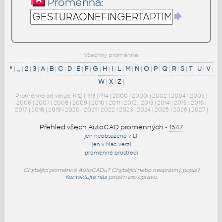
Proměnná:
Všechny proměnné:
*
|
_
|
2
|
3
|
A
|
B
|
C
|
D
|
E
|
F
|
G
|
H
|
I
|
L
|
M
|
N
|
O
|
P
|
Q
|
R
|
S
|
T
|
U
|
V
|
W
|
X
|
Z
|
Proměnné od verze:
R12
|
R13
|
R14
|
2000
|
2000i
|
2002
|
2004
|
2005
|
2006
|
2007
|
2008
|
2009
|
2010
|
2011
|
2012
|
2013
|
2014
|
2015
|
2016
|
2017
|
2018
|
2019
|
2020
|
2021
|
2022
|
2023
|
2024
|
2025
|
2026
|
2027
|
Přehled všech AutoCAD proměnných
-
1547
jen neobsažené v LT
jen v Mac verzi
proměnné prostředí
Chybějící proměnná AutoCADu? Chybějící nebo nesprávný popis?
Kontaktujte nás
prosím pro opravu.