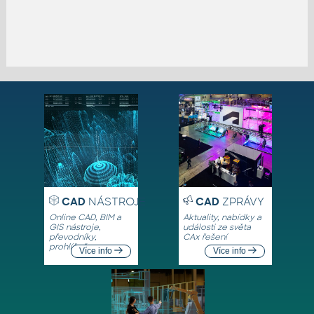
CAD
NÁSTROJE
CAD
ZPRÁVY
Online CAD, BIM a
Aktuality, nabídky a
GIS nástroje,
události ze světa
převodníky,
CAx řešení
prohlížeče
Více info
Více info