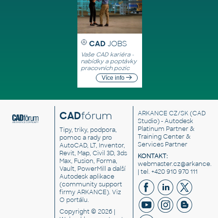
CAD
JOBS
Vaše CAD kariéra -
nabídky a poptávky
pracovních pozic
Více info
CAD
fórum
ARKANCE CZ/SK
(CAD
Studio) - Autodesk
Platinum Partner &
Tipy, triky, podpora,
Training Center &
pomoc a rady pro
Services Partner
AutoCAD, LT, Inventor,
Revit, Map, Civil 3D, 3ds
KONTAKT:
Max, Fusion, Forma,
webmaster.cz@arkance.w
Vault, PowerMill a další
| tel. +420 910 970 111
Autodesk aplikace
(community support
firmy ARKANCE). Viz
O portálu
.
Copyright © 2026 |