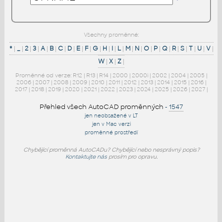
Všechny proměnné:
*
|
_
|
2
|
3
|
A
|
B
|
C
|
D
|
E
|
F
|
G
|
H
|
I
|
L
|
M
|
N
|
O
|
P
|
Q
|
R
|
S
|
T
|
U
|
V
|
W
|
X
|
Z
|
Proměnné od verze:
R12
|
R13
|
R14
|
2000
|
2000i
|
2002
|
2004
|
2005
|
2006
|
2007
|
2008
|
2009
|
2010
|
2011
|
2012
|
2013
|
2014
|
2015
|
2016
|
2017
|
2018
|
2019
|
2020
|
2021
|
2022
|
2023
|
2024
|
2025
|
2026
|
2027
|
Přehled všech AutoCAD proměnných
-
1547
jen neobsažené v LT
jen v Mac verzi
proměnné prostředí
Chybějící proměnná AutoCADu? Chybějící nebo nesprávný popis?
Kontaktujte nás
prosím pro opravu.