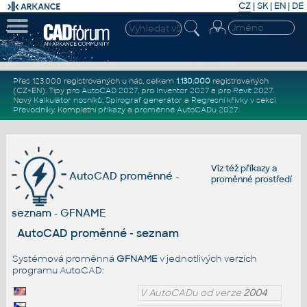
CZ
|
SK
|
EN
|
DE
Přes 123.000 registrovaných u nás, celkem
1.130.000
registrovaných
(CZ+EN)
. Tipy pro
AutoCAD 2027
, pro
Inventor 2027
a pro
Revit 2027
.
Nový
Kalkulátor nosníků
,
Spirograf generátor
a
Regresní křivky
v sekci
Převodníky
.
Kompletní
příkazy
a
proměnné AutoCADu 2027
.
Viz též
příkazy
a
AutoCAD proměnné -
proměnné prostředí
seznam - GFNAME
AutoCAD proměnné - seznam
Systémová proměnná
GFNAME
v jednotlivých verzích
programu AutoCAD:
V AutoCADu od verze
2004