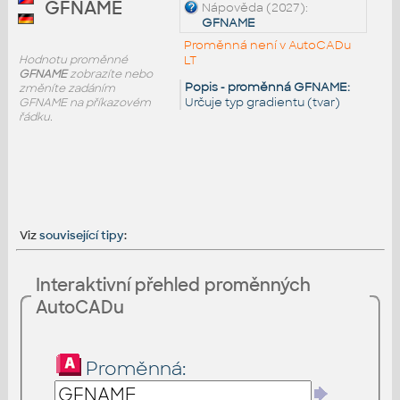
GFNAME
Nápověda (2027):
GFNAME
Proměnná není v AutoCADu
Hodnotu proměnné
LT
GFNAME
zobrazíte nebo
Popis - proměnná GFNAME:
změníte zadáním
Určuje typ gradientu (tvar)
GFNAME na příkazovém
řádku.
Viz
související tipy
:
Interaktivní přehled proměnných
AutoCADu
Proměnná: