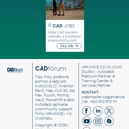
CAD
JOBS
Vaše CAD kariéra -
nabídky a poptávky
pracovních pozic
Více info
CAD
fórum
ARKANCE CZ/SK
(CAD
Studio) - Autodesk
Platinum Partner &
Tipy, triky, podpora,
Training Center &
pomoc a rady pro
Services Partner
AutoCAD, LT, Inventor,
Revit, Map, Civil 3D, 3ds
KONTAKT:
Max, Fusion, Forma,
webmaster.cz@arkance.w
Vault, PowerMill a další
| tel. +420 910 970 111
Autodesk aplikace
(community support
firmy ARKANCE). Viz
O portálu
.
Copyright © 2026 |