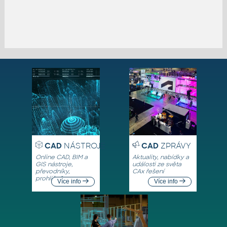
CAD
NÁSTROJE
CAD
ZPRÁVY
Online CAD, BIM a
Aktuality, nabídky a
GIS nástroje,
události ze světa
převodníky,
CAx řešení
prohlížeče
Více info
Více info