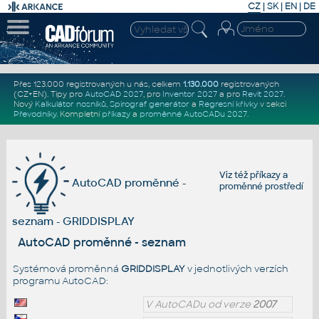
CZ
|
SK
|
EN
|
DE
Přes 123.000 registrovaných u nás, celkem
1.130.000
registrovaných
(CZ+EN)
. Tipy pro
AutoCAD 2027
, pro
Inventor 2027
a pro
Revit 2027
.
Nový
Kalkulátor nosníků
,
Spirograf generátor
a
Regresní křivky
v sekci
Převodníky
.
Kompletní
příkazy
a
proměnné AutoCADu 2027
.
Viz též
příkazy
a
AutoCAD proměnné -
proměnné prostředí
seznam - GRIDDISPLAY
AutoCAD proměnné - seznam
Systémová proměnná
GRIDDISPLAY
v jednotlivých verzích
programu AutoCAD:
V AutoCADu od verze
2007