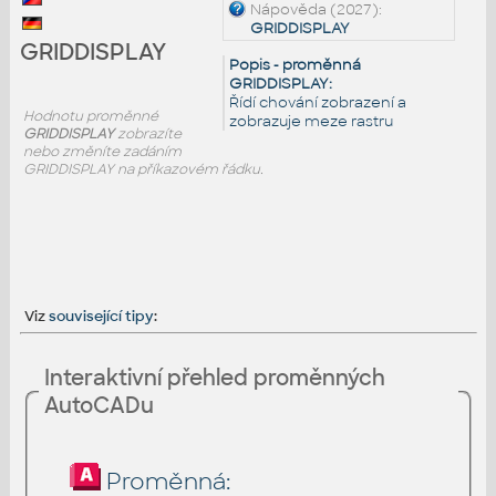
Nápověda (2027):
GRIDDISPLAY
GRIDDISPLAY
Popis - proměnná
GRIDDISPLAY:
Řídí chování zobrazení a
Hodnotu proměnné
zobrazuje meze rastru
GRIDDISPLAY
zobrazíte
nebo změníte zadáním
GRIDDISPLAY na příkazovém řádku.
Viz
související tipy
:
Interaktivní přehled proměnných
AutoCADu
Proměnná: