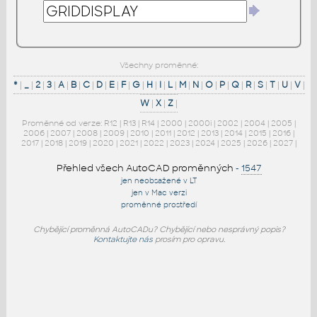
Všechny proměnné:
*
|
_
|
2
|
3
|
A
|
B
|
C
|
D
|
E
|
F
|
G
|
H
|
I
|
L
|
M
|
N
|
O
|
P
|
Q
|
R
|
S
|
T
|
U
|
V
|
W
|
X
|
Z
|
Proměnné od verze:
R12
|
R13
|
R14
|
2000
|
2000i
|
2002
|
2004
|
2005
|
2006
|
2007
|
2008
|
2009
|
2010
|
2011
|
2012
|
2013
|
2014
|
2015
|
2016
|
2017
|
2018
|
2019
|
2020
|
2021
|
2022
|
2023
|
2024
|
2025
|
2026
|
2027
|
Přehled všech AutoCAD proměnných
-
1547
jen neobsažené v LT
jen v Mac verzi
proměnné prostředí
Chybějící proměnná AutoCADu? Chybějící nebo nesprávný popis?
Kontaktujte nás
prosím pro opravu.