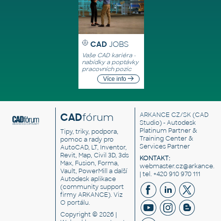
CAD
JOBS
Vaše CAD kariéra -
nabídky a poptávky
pracovních pozic
Více info
CAD
fórum
ARKANCE CZ/SK
(CAD
Studio) - Autodesk
Platinum Partner &
Tipy, triky, podpora,
Training Center &
pomoc a rady pro
Services Partner
AutoCAD, LT, Inventor,
Revit, Map, Civil 3D, 3ds
KONTAKT:
Max, Fusion, Forma,
webmaster.cz@arkance.w
Vault, PowerMill a další
| tel. +420 910 970 111
Autodesk aplikace
(community support
firmy ARKANCE). Viz
O portálu
.
Copyright © 2026 |