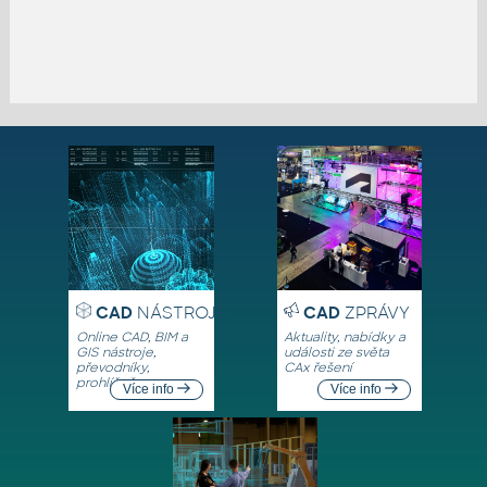
CAD
NÁSTROJE
CAD
ZPRÁVY
Online CAD, BIM a
Aktuality, nabídky a
GIS nástroje,
události ze světa
převodníky,
CAx řešení
prohlížeče
Více info
Více info