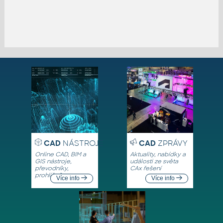
CAD
NÁSTROJE
CAD
ZPRÁVY
Online CAD, BIM a
Aktuality, nabídky a
GIS nástroje,
události ze světa
převodníky,
CAx řešení
prohlížeče
Více info
Více info