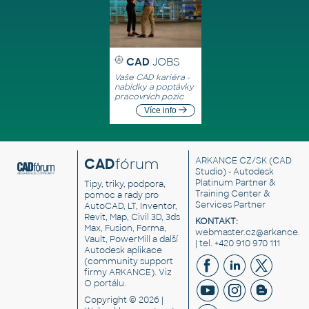
CAD
JOBS
Vaše CAD kariéra -
nabídky a poptávky
pracovních pozic
Více info
CAD
fórum
ARKANCE CZ/SK
(CAD
Studio) - Autodesk
Platinum Partner &
Tipy, triky, podpora,
Training Center &
pomoc a rady pro
Services Partner
AutoCAD, LT, Inventor,
Revit, Map, Civil 3D, 3ds
KONTAKT:
Max, Fusion, Forma,
webmaster.cz@arkance.w
Vault, PowerMill a další
| tel. +420 910 970 111
Autodesk aplikace
(community support
firmy ARKANCE). Viz
O portálu
.
Copyright © 2026 |