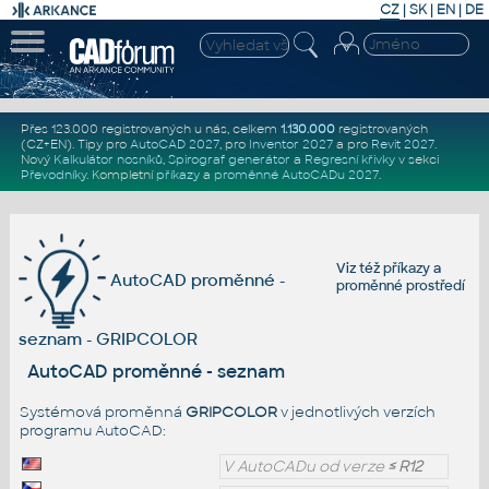
CZ
|
SK
|
EN
|
DE
Přes 123.000 registrovaných u nás, celkem
1.130.000
registrovaných
(CZ+EN)
. Tipy pro
AutoCAD 2027
, pro
Inventor 2027
a pro
Revit 2027
.
Nový
Kalkulátor nosníků
,
Spirograf generátor
a
Regresní křivky
v sekci
Převodníky
.
Kompletní
příkazy
a
proměnné AutoCADu 2027
.
Viz též
příkazy
a
AutoCAD proměnné -
proměnné prostředí
seznam - GRIPCOLOR
AutoCAD proměnné - seznam
Systémová proměnná
GRIPCOLOR
v jednotlivých verzích
programu AutoCAD:
V AutoCADu od verze
≤ R12