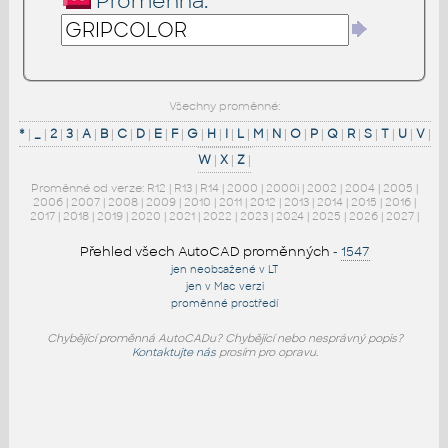
Proměnná:
Všechny proměnné:
*
|
_
|
2
|
3
|
A
|
B
|
C
|
D
|
E
|
F
|
G
|
H
|
I
|
L
|
M
|
N
|
O
|
P
|
Q
|
R
|
S
|
T
|
U
|
V
|
W
|
X
|
Z
|
Proměnné od verze:
R12
|
R13
|
R14
|
2000
|
2000i
|
2002
|
2004
|
2005
|
2006
|
2007
|
2008
|
2009
|
2010
|
2011
|
2012
|
2013
|
2014
|
2015
|
2016
|
2017
|
2018
|
2019
|
2020
|
2021
|
2022
|
2023
|
2024
|
2025
|
2026
|
2027
|
Přehled všech AutoCAD proměnných
-
1547
jen neobsažené v LT
jen v Mac verzi
proměnné prostředí
Chybějící proměnná AutoCADu? Chybějící nebo nesprávný popis?
Kontaktujte nás
prosím pro opravu.