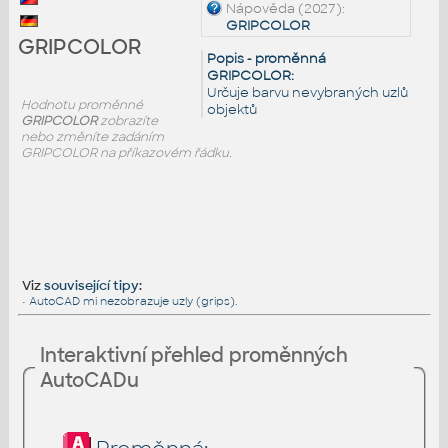
Nápověda (2027):
GRIPCOLOR
GRIPCOLOR
Popis - proměnná
GRIPCOLOR:
Určuje barvu nevybraných uzlů
Hodnotu proměnné
objektů
GRIPCOLOR
zobrazíte
nebo změníte zadáním
GRIPCOLOR na příkazovém řádku.
Viz
související tipy
:
•
AutoCAD mi nezobrazuje uzly (grips).
Interaktivní přehled proměnných
AutoCADu