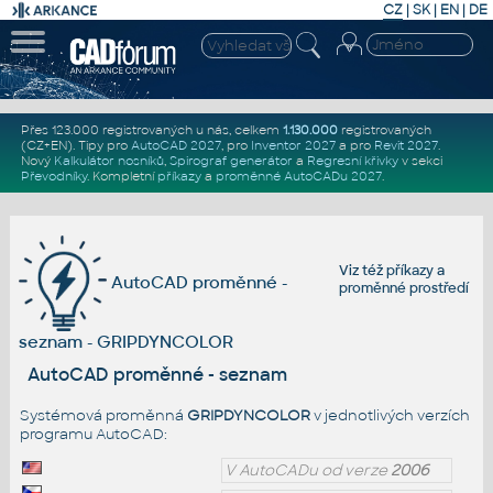
CZ
|
SK
|
EN
|
DE
Přes 123.000 registrovaných u nás, celkem
1.130.000
registrovaných
(CZ+EN)
. Tipy pro
AutoCAD 2027
, pro
Inventor 2027
a pro
Revit 2027
.
Nový
Kalkulátor nosníků
,
Spirograf generátor
a
Regresní křivky
v sekci
Převodníky
.
Kompletní
příkazy
a
proměnné AutoCADu 2027
.
Viz též
příkazy
a
AutoCAD proměnné -
proměnné prostředí
seznam - GRIPDYNCOLOR
AutoCAD proměnné - seznam
Systémová proměnná
GRIPDYNCOLOR
v jednotlivých verzích
programu AutoCAD:
V AutoCADu od verze
2006