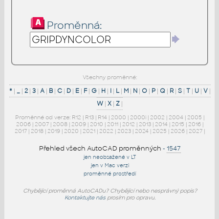
Proměnná:
Všechny proměnné:
*
|
_
|
2
|
3
|
A
|
B
|
C
|
D
|
E
|
F
|
G
|
H
|
I
|
L
|
M
|
N
|
O
|
P
|
Q
|
R
|
S
|
T
|
U
|
V
|
W
|
X
|
Z
|
Proměnné od verze:
R12
|
R13
|
R14
|
2000
|
2000i
|
2002
|
2004
|
2005
|
2006
|
2007
|
2008
|
2009
|
2010
|
2011
|
2012
|
2013
|
2014
|
2015
|
2016
|
2017
|
2018
|
2019
|
2020
|
2021
|
2022
|
2023
|
2024
|
2025
|
2026
|
2027
|
Přehled všech AutoCAD proměnných
-
1547
jen neobsažené v LT
jen v Mac verzi
proměnné prostředí
Chybějící proměnná AutoCADu? Chybějící nebo nesprávný popis?
Kontaktujte nás
prosím pro opravu.