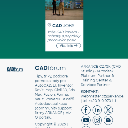
CAD
JOBS
Vaše CAD kariéra -
nabídky a poptávky
pracovních pozic
Více info
CAD
fórum
ARKANCE CZ/SK
(CAD
Studio) - Autodesk
Platinum Partner &
Tipy, triky, podpora,
Training Center &
pomoc a rady pro
Services Partner
AutoCAD, LT, Inventor,
Revit, Map, Civil 3D, 3ds
KONTAKT:
Max, Fusion, Forma,
webmaster.cz@arkance.w
Vault, PowerMill a další
| tel. +420 910 970 111
Autodesk aplikace
(community support
firmy ARKANCE). Viz
O portálu
.
Copyright © 2026 |