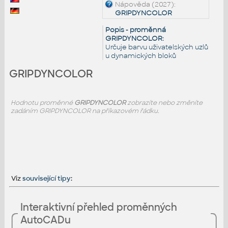
Nápověda (2027):
GRIPDYNCOLOR
Popis - proměnná
GRIPDYNCOLOR:
Určuje barvu uživatelských uzlů
u dynamických bloků
GRIPDYNCOLOR
Hodnotu proměnné
GRIPDYNCOLOR
zobrazíte nebo změníte
zadáním GRIPDYNCOLOR na příkazovém řádku.
Viz
související tipy
:
Interaktivní přehled proměnných
AutoCADu