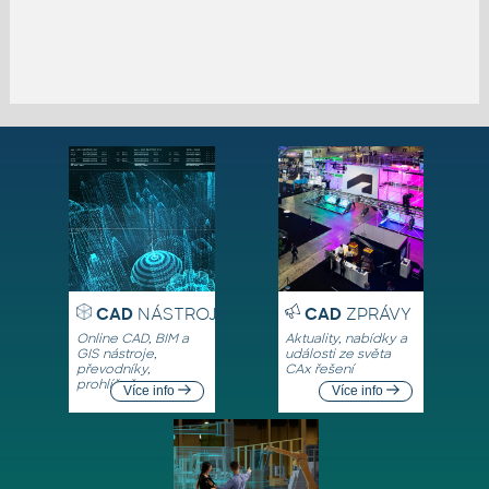
CAD
NÁSTROJE
CAD
ZPRÁVY
Online CAD, BIM a
Aktuality, nabídky a
GIS nástroje,
události ze světa
převodníky,
CAx řešení
prohlížeče
Více info
Více info