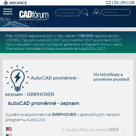
CZ
|
SK
|
EN
|
DE
Přes 123.000 registrovaných u nás, celkem
1.130.000
registrovaných
(CZ+EN)
. Tipy pro
AutoCAD 2027
, pro
Inventor 2027
a pro
Revit 2027
.
Nový
Kalkulátor nosníků
,
Spirograf generátor
a
Regresní křivky
v sekci
Převodníky
.
Kompletní
příkazy
a
proměnné AutoCADu 2027
.
Viz též
příkazy
a
AutoCAD proměnné -
proměnné prostředí
seznam - GRIPHOVER
AutoCAD proměnné - seznam
Systémová proměnná
GRIPHOVER
v jednotlivých verzích
programu AutoCAD:
V AutoCADu od verze
2004