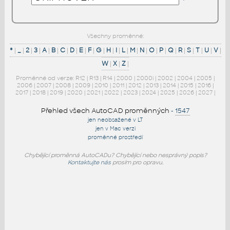
Všechny proměnné:
*
|
_
|
2
|
3
|
A
|
B
|
C
|
D
|
E
|
F
|
G
|
H
|
I
|
L
|
M
|
N
|
O
|
P
|
Q
|
R
|
S
|
T
|
U
|
V
|
W
|
X
|
Z
|
Proměnné od verze:
R12
|
R13
|
R14
|
2000
|
2000i
|
2002
|
2004
|
2005
|
2006
|
2007
|
2008
|
2009
|
2010
|
2011
|
2012
|
2013
|
2014
|
2015
|
2016
|
2017
|
2018
|
2019
|
2020
|
2021
|
2022
|
2023
|
2024
|
2025
|
2026
|
2027
|
Přehled všech AutoCAD proměnných
-
1547
jen neobsažené v LT
jen v Mac verzi
proměnné prostředí
Chybějící proměnná AutoCADu? Chybějící nebo nesprávný popis?
Kontaktujte nás
prosím pro opravu.