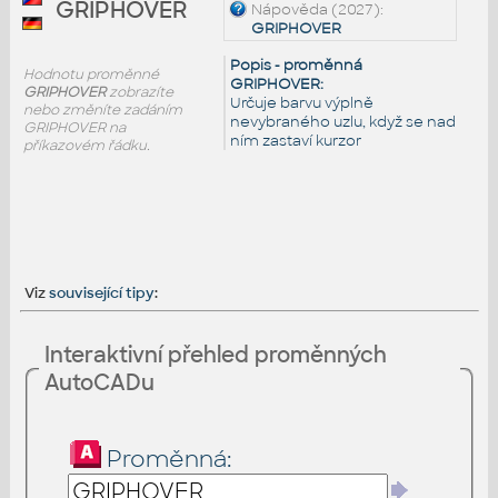
GRIPHOVER
Nápověda (2027):
GRIPHOVER
Popis - proměnná
Hodnotu proměnné
GRIPHOVER:
GRIPHOVER
zobrazíte
Určuje barvu výplně
nebo změníte zadáním
nevybraného uzlu, když se nad
GRIPHOVER na
ním zastaví kurzor
příkazovém řádku.
Viz
související tipy
:
Interaktivní přehled proměnných
AutoCADu
Proměnná: