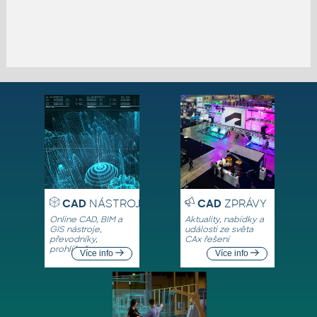
CAD
NÁSTROJE
CAD
ZPRÁVY
Online CAD, BIM a
Aktuality, nabídky a
GIS nástroje,
události ze světa
převodníky,
CAx řešení
prohlížeče
Více info
Více info