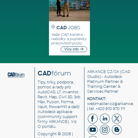
CAD
JOBS
Vaše CAD kariéra -
nabídky a poptávky
pracovních pozic
Více info
CAD
fórum
ARKANCE CZ/SK
(CAD
Studio) - Autodesk
Platinum Partner &
Tipy, triky, podpora,
Training Center &
pomoc a rady pro
Services Partner
AutoCAD, LT, Inventor,
Revit, Map, Civil 3D, 3ds
KONTAKT:
Max, Fusion, Forma,
webmaster.cz@arkance.w
Vault, PowerMill a další
| tel. +420 910 970 111
Autodesk aplikace
(community support
firmy ARKANCE). Viz
O portálu
.
Copyright © 2026 |