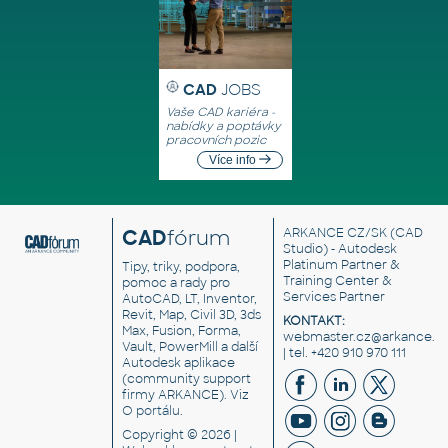
CAD
JOBS
Vaše CAD kariéra -
nabídky a poptávky
pracovních pozic
Více info
CAD
fórum
ARKANCE CZ/SK
(CAD
Studio) - Autodesk
Platinum Partner &
Tipy, triky, podpora,
Training Center &
pomoc a rady pro
Services Partner
AutoCAD, LT, Inventor,
Revit, Map, Civil 3D, 3ds
KONTAKT:
Max, Fusion, Forma,
webmaster.cz@arkance.w
Vault, PowerMill a další
| tel. +420 910 970 111
Autodesk aplikace
(community support
firmy ARKANCE). Viz
O portálu
.
Copyright © 2026 |