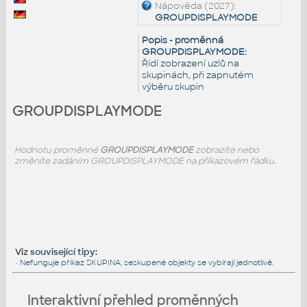
Nápověda (2027):
GROUPDISPLAYMODE
Popis - proměnná
GROUPDISPLAYMODE:
Řídí zobrazení uzlů na
skupinách, při zapnutém
výběru skupin
GROUPDISPLAYMODE
Hodnotu proměnné
GROUPDISPLAYMODE
zobrazíte nebo
změníte zadáním GROUPDISPLAYMODE na příkazovém řádku.
Viz
související tipy
:
•
Nefunguje příkaz SKUPINA, seskupené objekty se vybírají jednotlivě.
Interaktivní přehled proměnných