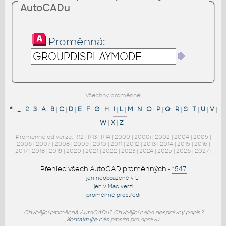
AutoCADu
Proměnná:
Všechny proměnné:
*
|
_
|
2
|
3
|
A
|
B
|
C
|
D
|
E
|
F
|
G
|
H
|
I
|
L
|
M
|
N
|
O
|
P
|
Q
|
R
|
S
|
T
|
U
|
V
|
W
|
X
|
Z
|
Proměnné od verze:
R12
|
R13
|
R14
|
2000
|
2000i
|
2002
|
2004
|
2005
|
2006
|
2007
|
2008
|
2009
|
2010
|
2011
|
2012
|
2013
|
2014
|
2015
|
2016
|
2017
|
2018
|
2019
|
2020
|
2021
|
2022
|
2023
|
2024
|
2025
|
2026
|
2027
|
Přehled všech AutoCAD proměnných
-
1547
jen neobsažené v LT
jen v Mac verzi
proměnné prostředí
Chybějící proměnná AutoCADu? Chybějící nebo nesprávný popis?
Kontaktujte nás
prosím pro opravu.