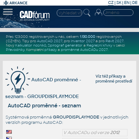
CZ
|
SK
|
EN
|
DE
Přes 123.000 registrovaných u nás, celkem
1.130.000
registrovaných
(CZ+EN)
. Tipy pro
AutoCAD 2027
, pro
Inventor 2027
a pro
Revit 2027
.
Nový
Kalkulátor nosníků
,
Spirograf generátor
a
Regresní křivky
v sekci
Převodníky
.
Kompletní
příkazy
a
proměnné AutoCADu 2027
.
Viz též
příkazy
a
AutoCAD proměnné -
proměnné prostředí
seznam - GROUPDISPLAYMODE
AutoCAD proměnné - seznam
Systémová proměnná
GROUPDISPLAYMODE
v jednotlivých
verzích programu AutoCAD:
V AutoCADu od verze
2012