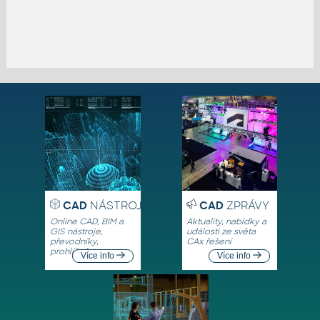
CAD
NÁSTROJE
CAD
ZPRÁVY
Online CAD, BIM a
Aktuality, nabídky a
GIS nástroje,
události ze světa
převodníky,
CAx řešení
prohlížeče
Více info
Více info