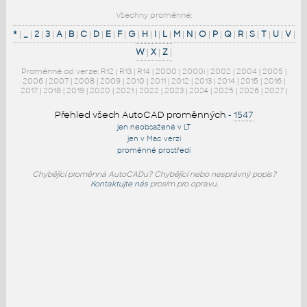
Všechny proměnné:
*
|
_
|
2
|
3
|
A
|
B
|
C
|
D
|
E
|
F
|
G
|
H
|
I
|
L
|
M
|
N
|
O
|
P
|
Q
|
R
|
S
|
T
|
U
|
V
|
W
|
X
|
Z
|
Proměnné od verze:
R12
|
R13
|
R14
|
2000
|
2000i
|
2002
|
2004
|
2005
|
2006
|
2007
|
2008
|
2009
|
2010
|
2011
|
2012
|
2013
|
2014
|
2015
|
2016
|
2017
|
2018
|
2019
|
2020
|
2021
|
2022
|
2023
|
2024
|
2025
|
2026
|
2027
|
Přehled všech AutoCAD proměnných
-
1547
jen neobsažené v LT
jen v Mac verzi
proměnné prostředí
Chybějící proměnná AutoCADu? Chybějící nebo nesprávný popis?
Kontaktujte nás
prosím pro opravu.