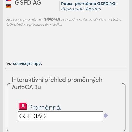
GSFDIAG
Popis - proměnná GSFDIAG:
Popis bude doplněn
Hodnotu proměnné
GSFDIAG
zobrazíte nebo změníte zadáním
GSFDIAG na příkazovém řádku.
Viz
související tipy
:
Interaktivní přehled proměnných
AutoCADu
Proměnná: