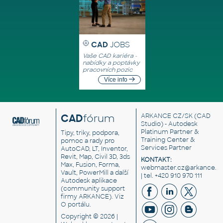
CAD
JOBS
Vaše CAD kariéra -
nabídky a poptávky
pracovních pozic
Více info
CAD
fórum
ARKANCE CZ/SK
(CAD
Studio) - Autodesk
Platinum Partner &
Tipy, triky, podpora,
Training Center &
pomoc a rady pro
Services Partner
AutoCAD, LT, Inventor,
Revit, Map, Civil 3D, 3ds
KONTAKT:
Max, Fusion, Forma,
webmaster.cz@arkance.w
Vault, PowerMill a další
| tel. +420 910 970 111
Autodesk aplikace
(community support
firmy ARKANCE). Viz
O portálu
.
Copyright © 2026 |