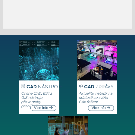
CAD
NÁSTROJE
CAD
ZPRÁVY
Online CAD, BIM a
Aktuality, nabídky a
GIS nástroje,
události ze světa
převodníky,
CAx řešení
prohlížeče
Více info
Více info