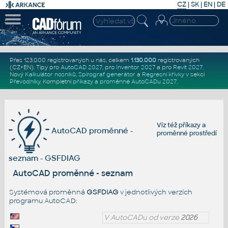
CZ
|
SK
|
EN
|
DE
Přes 123.000 registrovaných u nás, celkem
1.130.000
registrovaných
(CZ+EN)
. Tipy pro
AutoCAD 2027
, pro
Inventor 2027
a pro
Revit 2027
.
Nový
Kalkulátor nosníků
,
Spirograf generátor
a
Regresní křivky
v sekci
Převodníky
.
Kompletní
příkazy
a
proměnné AutoCADu 2027
.
Viz též
příkazy
a
AutoCAD proměnné -
proměnné prostředí
seznam - GSFDIAG
AutoCAD proměnné - seznam
Systémová proměnná
GSFDIAG
v jednotlivých verzích
programu AutoCAD:
V AutoCADu od verze
2026