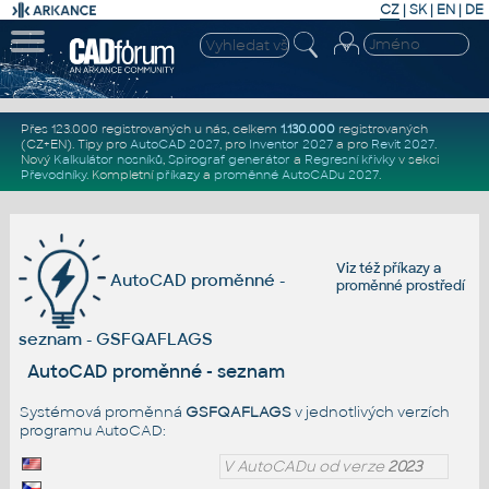
CZ
|
SK
|
EN
|
DE
Přes 123.000 registrovaných u nás, celkem
1.130.000
registrovaných
(CZ+EN)
. Tipy pro
AutoCAD 2027
, pro
Inventor 2027
a pro
Revit 2027
.
Nový
Kalkulátor nosníků
,
Spirograf generátor
a
Regresní křivky
v sekci
Převodníky
.
Kompletní
příkazy
a
proměnné AutoCADu 2027
.
Viz též
příkazy
a
AutoCAD proměnné -
proměnné prostředí
seznam - GSFQAFLAGS
AutoCAD proměnné - seznam
Systémová proměnná
GSFQAFLAGS
v jednotlivých verzích
programu AutoCAD:
V AutoCADu od verze
2023