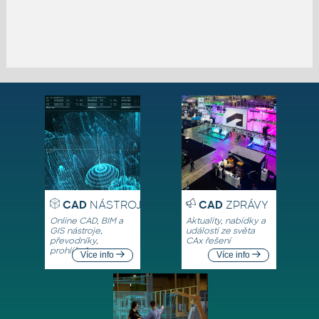
CAD
NÁSTROJE
CAD
ZPRÁVY
Online CAD, BIM a
Aktuality, nabídky a
GIS nástroje,
události ze světa
převodníky,
CAx řešení
prohlížeče
Více info
Více info