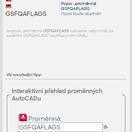
Popis - proměnná
GSFQAFLAGS:
GSFQAFLAGS
Popis bude doplněn
Hodnotu proměnné
GSFQAFLAGS
zobrazíte nebo změníte
zadáním GSFQAFLAGS na příkazovém řádku.
Viz
související tipy
:
Interaktivní přehled proměnných
AutoCADu
Proměnná: