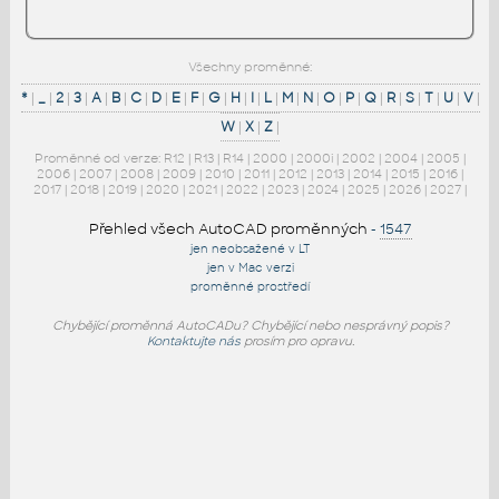
Všechny proměnné:
*
|
_
|
2
|
3
|
A
|
B
|
C
|
D
|
E
|
F
|
G
|
H
|
I
|
L
|
M
|
N
|
O
|
P
|
Q
|
R
|
S
|
T
|
U
|
V
|
W
|
X
|
Z
|
Proměnné od verze:
R12
|
R13
|
R14
|
2000
|
2000i
|
2002
|
2004
|
2005
|
2006
|
2007
|
2008
|
2009
|
2010
|
2011
|
2012
|
2013
|
2014
|
2015
|
2016
|
2017
|
2018
|
2019
|
2020
|
2021
|
2022
|
2023
|
2024
|
2025
|
2026
|
2027
|
Přehled všech AutoCAD proměnných
-
1547
jen neobsažené v LT
jen v Mac verzi
proměnné prostředí
Chybějící proměnná AutoCADu? Chybějící nebo nesprávný popis?
Kontaktujte nás
prosím pro opravu.