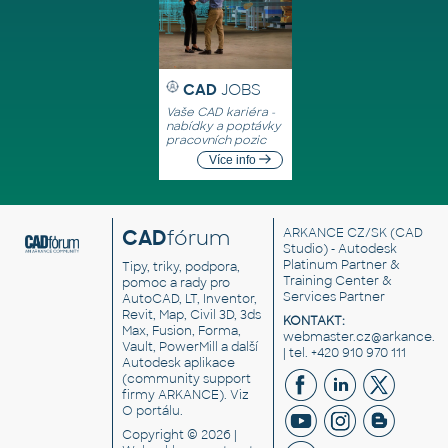
CAD
JOBS
Vaše CAD kariéra -
nabídky a poptávky
pracovních pozic
Více info
CAD
fórum
ARKANCE CZ/SK
(CAD
Studio) - Autodesk
Platinum Partner &
Tipy, triky, podpora,
Training Center &
pomoc a rady pro
Services Partner
AutoCAD, LT, Inventor,
Revit, Map, Civil 3D, 3ds
KONTAKT:
Max, Fusion, Forma,
webmaster.cz@arkance.w
Vault, PowerMill a další
| tel. +420 910 970 111
Autodesk aplikace
(community support
firmy ARKANCE). Viz
O portálu
.
Copyright © 2026 |