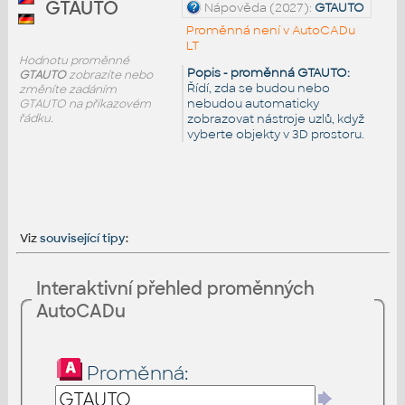
GTAUTO
Nápověda (2027):
GTAUTO
Proměnná není v AutoCADu
LT
Hodnotu proměnné
Popis - proměnná GTAUTO:
GTAUTO
zobrazíte nebo
Řídí, zda se budou nebo
změníte zadáním
nebudou automaticky
GTAUTO na příkazovém
řádku.
zobrazovat nástroje uzlů, když
vyberte objekty v 3D prostoru.
Viz
související tipy
:
Interaktivní přehled proměnných
AutoCADu
Proměnná: