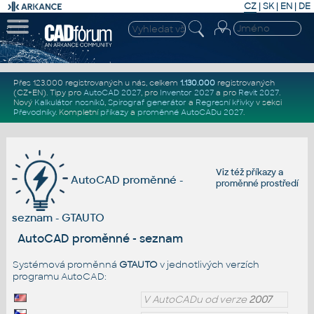
CZ
|
SK
|
EN
|
DE
Přes 123.000 registrovaných u nás, celkem
1.130.000
registrovaných
(CZ+EN)
. Tipy pro
AutoCAD 2027
, pro
Inventor 2027
a pro
Revit 2027
.
Nový
Kalkulátor nosníků
,
Spirograf generátor
a
Regresní křivky
v sekci
Převodníky
.
Kompletní
příkazy
a
proměnné AutoCADu 2027
.
Viz též
příkazy
a
AutoCAD proměnné -
proměnné prostředí
seznam - GTAUTO
AutoCAD proměnné - seznam
Systémová proměnná
GTAUTO
v jednotlivých verzích
programu AutoCAD:
V AutoCADu od verze
2007