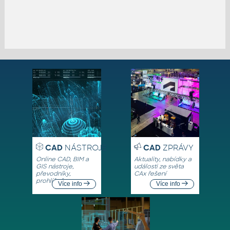
CAD
NÁSTROJE
CAD
ZPRÁVY
Online CAD, BIM a
Aktuality, nabídky a
GIS nástroje,
události ze světa
převodníky,
CAx řešení
prohlížeče
Více info
Více info