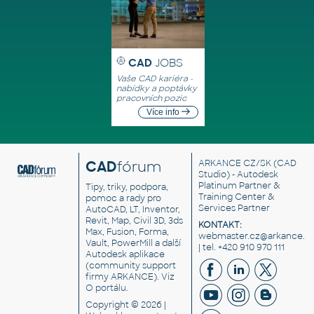
CAD
JOBS
Vaše CAD kariéra -
nabídky a poptávky
pracovních pozic
Více info
CAD
fórum
ARKANCE CZ/SK
(CAD
Studio) - Autodesk
Platinum Partner &
Tipy, triky, podpora,
Training Center &
pomoc a rady pro
Services Partner
AutoCAD, LT, Inventor,
Revit, Map, Civil 3D, 3ds
KONTAKT:
Max, Fusion, Forma,
webmaster.cz@arkance.w
Vault, PowerMill a další
| tel. +420 910 970 111
Autodesk aplikace
(community support
firmy ARKANCE). Viz
O portálu
.
Copyright © 2026 |