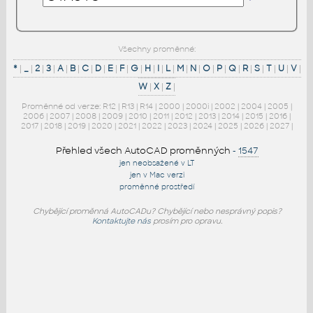
Všechny proměnné:
*
|
_
|
2
|
3
|
A
|
B
|
C
|
D
|
E
|
F
|
G
|
H
|
I
|
L
|
M
|
N
|
O
|
P
|
Q
|
R
|
S
|
T
|
U
|
V
|
W
|
X
|
Z
|
Proměnné od verze:
R12
|
R13
|
R14
|
2000
|
2000i
|
2002
|
2004
|
2005
|
2006
|
2007
|
2008
|
2009
|
2010
|
2011
|
2012
|
2013
|
2014
|
2015
|
2016
|
2017
|
2018
|
2019
|
2020
|
2021
|
2022
|
2023
|
2024
|
2025
|
2026
|
2027
|
Přehled všech AutoCAD proměnných
-
1547
jen neobsažené v LT
jen v Mac verzi
proměnné prostředí
Chybějící proměnná AutoCADu? Chybějící nebo nesprávný popis?
Kontaktujte nás
prosím pro opravu.