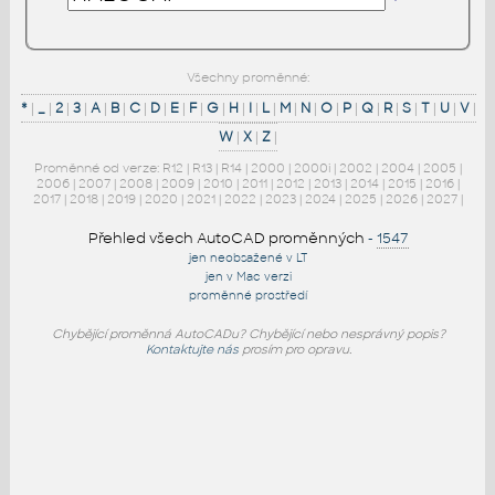
Všechny proměnné:
*
|
_
|
2
|
3
|
A
|
B
|
C
|
D
|
E
|
F
|
G
|
H
|
I
|
L
|
M
|
N
|
O
|
P
|
Q
|
R
|
S
|
T
|
U
|
V
|
W
|
X
|
Z
|
Proměnné od verze:
R12
|
R13
|
R14
|
2000
|
2000i
|
2002
|
2004
|
2005
|
2006
|
2007
|
2008
|
2009
|
2010
|
2011
|
2012
|
2013
|
2014
|
2015
|
2016
|
2017
|
2018
|
2019
|
2020
|
2021
|
2022
|
2023
|
2024
|
2025
|
2026
|
2027
|
Přehled všech AutoCAD proměnných
-
1547
jen neobsažené v LT
jen v Mac verzi
proměnné prostředí
Chybějící proměnná AutoCADu? Chybějící nebo nesprávný popis?
Kontaktujte nás
prosím pro opravu.