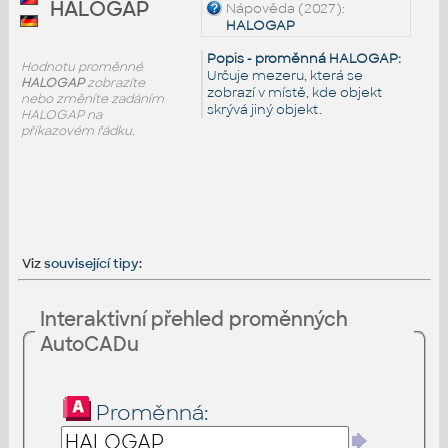
HALOGAP
Nápověda (2027):
HALOGAP
Popis - proměnná HALOGAP:
Hodnotu proměnné
Určuje mezeru, která se
HALOGAP
zobrazíte
zobrazí v místě, kde objekt
nebo změníte zadáním
skrývá jiný objekt.
HALOGAP na
příkazovém řádku.
Viz
související tipy
:
Interaktivní přehled proměnných
AutoCADu
Proměnná: