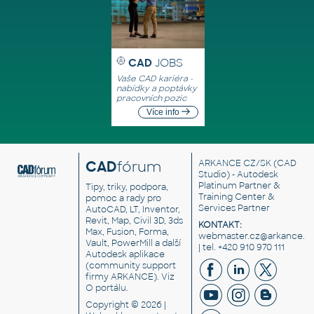
CAD
JOBS
Vaše CAD kariéra -
nabídky a poptávky
pracovních pozic
Více info
CAD
fórum
ARKANCE CZ/SK
(CAD
Studio) - Autodesk
Platinum Partner &
Tipy, triky, podpora,
Training Center &
pomoc a rady pro
Services Partner
AutoCAD, LT, Inventor,
Revit, Map, Civil 3D, 3ds
KONTAKT:
Max, Fusion, Forma,
webmaster.cz@arkance.w
Vault, PowerMill a další
| tel. +420 910 970 111
Autodesk aplikace
(community support
firmy ARKANCE). Viz
O portálu
.
Copyright © 2026 |