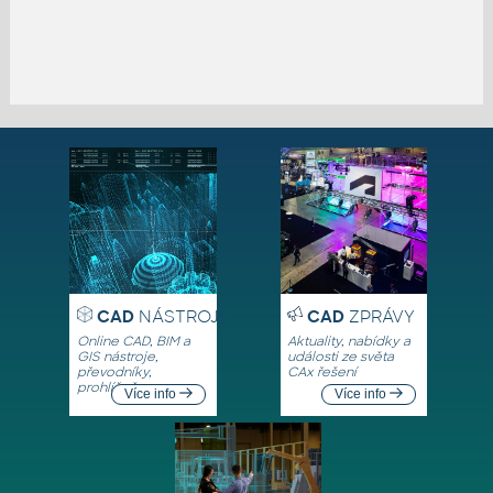
CAD
NÁSTROJE
CAD
ZPRÁVY
Online CAD, BIM a
Aktuality, nabídky a
GIS nástroje,
události ze světa
převodníky,
CAx řešení
prohlížeče
Více info
Více info