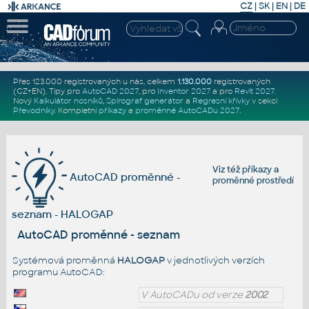
CZ
|
SK
|
EN
|
DE
Přes 123.000 registrovaných u nás, celkem
1.130.000
registrovaných
(CZ+EN)
. Tipy pro
AutoCAD 2027
, pro
Inventor 2027
a pro
Revit 2027
.
Nový
Kalkulátor nosníků
,
Spirograf generátor
a
Regresní křivky
v sekci
Převodníky
.
Kompletní
příkazy
a
proměnné AutoCADu 2027
.
Viz též
příkazy
a
AutoCAD proměnné -
proměnné prostředí
seznam - HALOGAP
AutoCAD proměnné - seznam
Systémová proměnná
HALOGAP
v jednotlivých verzích
programu AutoCAD:
V AutoCADu od verze
2002