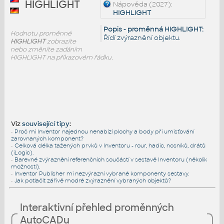
HIGHLIGHT
Nápověda (2027):
HIGHLIGHT
Popis - proměnná HIGHLIGHT:
Hodnotu proměnné
Řídí zvýraznění objektu.
HIGHLIGHT
zobrazíte
nebo změníte zadáním
HIGHLIGHT na příkazovém řádku.
Viz
související tipy
:
•
Proč mi Inventor najednou nenabízí plochy a body při umisťování
zarovnaných komponent?
•
Celková délka tažených prvků v Inventoru - rour, hadic, nosníků, drátů
(iLogic).
•
Barevné zvýraznění referenčních součástí v sestavě Inventoru (několik
možností).
•
Inventor Publisher mi nezvýrazní vybrané komponenty sestavy.
•
Jak potlačit zářivě modré zvýraznění vybraných objektů?
Interaktivní přehled proměnných
AutoCADu