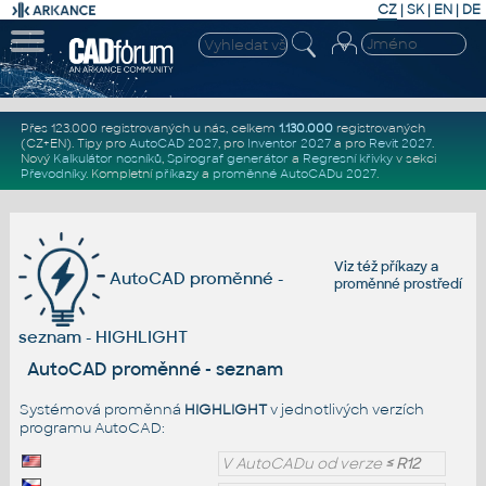
CZ
|
SK
|
EN
|
DE
Přes 123.000 registrovaných u nás, celkem
1.130.000
registrovaných
(CZ+EN)
. Tipy pro
AutoCAD 2027
, pro
Inventor 2027
a pro
Revit 2027
.
Nový
Kalkulátor nosníků
,
Spirograf generátor
a
Regresní křivky
v sekci
Převodníky
.
Kompletní
příkazy
a
proměnné AutoCADu 2027
.
Viz též
příkazy
a
AutoCAD proměnné -
proměnné prostředí
seznam - HIGHLIGHT
AutoCAD proměnné - seznam
Systémová proměnná
HIGHLIGHT
v jednotlivých verzích
programu AutoCAD:
V AutoCADu od verze
≤ R12