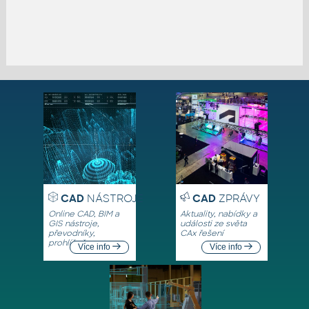
CAD
NÁSTROJE
CAD
ZPRÁVY
Online CAD, BIM a
Aktuality, nabídky a
GIS nástroje,
události ze světa
převodníky,
CAx řešení
prohlížeče
Více info
Více info