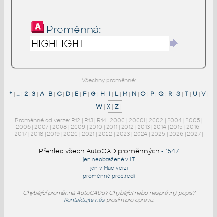
Proměnná:
Všechny proměnné:
*
|
_
|
2
|
3
|
A
|
B
|
C
|
D
|
E
|
F
|
G
|
H
|
I
|
L
|
M
|
N
|
O
|
P
|
Q
|
R
|
S
|
T
|
U
|
V
|
W
|
X
|
Z
|
Proměnné od verze:
R12
|
R13
|
R14
|
2000
|
2000i
|
2002
|
2004
|
2005
|
2006
|
2007
|
2008
|
2009
|
2010
|
2011
|
2012
|
2013
|
2014
|
2015
|
2016
|
2017
|
2018
|
2019
|
2020
|
2021
|
2022
|
2023
|
2024
|
2025
|
2026
|
2027
|
Přehled všech AutoCAD proměnných
-
1547
jen neobsažené v LT
jen v Mac verzi
proměnné prostředí
Chybějící proměnná AutoCADu? Chybějící nebo nesprávný popis?
Kontaktujte nás
prosím pro opravu.