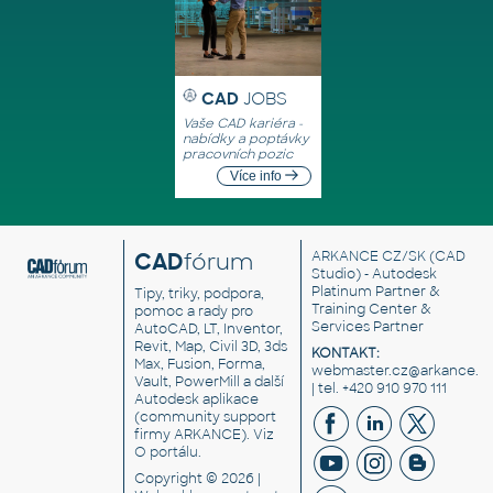
CAD
JOBS
Vaše CAD kariéra -
nabídky a poptávky
pracovních pozic
Více info
CAD
fórum
ARKANCE CZ/SK
(CAD
Studio) - Autodesk
Platinum Partner &
Tipy, triky, podpora,
Training Center &
pomoc a rady pro
Services Partner
AutoCAD, LT, Inventor,
Revit, Map, Civil 3D, 3ds
KONTAKT:
Max, Fusion, Forma,
webmaster.cz@arkance.w
Vault, PowerMill a další
| tel. +420 910 970 111
Autodesk aplikace
(community support
firmy ARKANCE). Viz
O portálu
.
Copyright © 2026 |