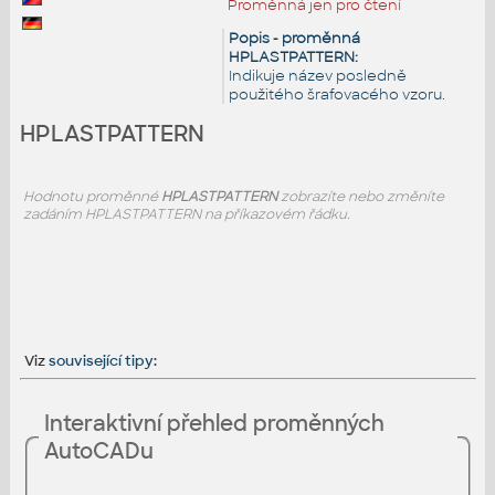
Proměnná jen pro čtení
Popis - proměnná
HPLASTPATTERN:
Indikuje název posledně
použitého šrafovacého vzoru.
HPLASTPATTERN
Hodnotu proměnné
HPLASTPATTERN
zobrazíte nebo změníte
zadáním HPLASTPATTERN na příkazovém řádku.
Viz
související tipy
:
Interaktivní přehled proměnných
AutoCADu