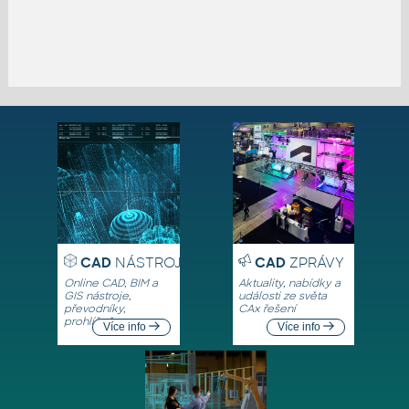
CAD
NÁSTROJE
CAD
ZPRÁVY
Online CAD, BIM a
Aktuality, nabídky a
GIS nástroje,
události ze světa
převodníky,
CAx řešení
prohlížeče
Více info
Více info