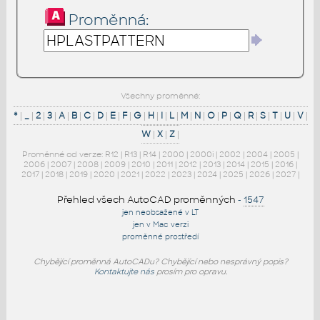
Proměnná:
Všechny proměnné:
*
|
_
|
2
|
3
|
A
|
B
|
C
|
D
|
E
|
F
|
G
|
H
|
I
|
L
|
M
|
N
|
O
|
P
|
Q
|
R
|
S
|
T
|
U
|
V
|
W
|
X
|
Z
|
Proměnné od verze:
R12
|
R13
|
R14
|
2000
|
2000i
|
2002
|
2004
|
2005
|
2006
|
2007
|
2008
|
2009
|
2010
|
2011
|
2012
|
2013
|
2014
|
2015
|
2016
|
2017
|
2018
|
2019
|
2020
|
2021
|
2022
|
2023
|
2024
|
2025
|
2026
|
2027
|
Přehled všech AutoCAD proměnných
-
1547
jen neobsažené v LT
jen v Mac verzi
proměnné prostředí
Chybějící proměnná AutoCADu? Chybějící nebo nesprávný popis?
Kontaktujte nás
prosím pro opravu.