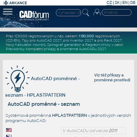
CZ
|
SK
|
EN
|
DE
Přes 123.000 registrovaných u nás, celkem
1.130.000
registrovaných
(CZ+EN)
. Tipy pro
AutoCAD 2027
, pro
Inventor 2027
a pro
Revit 2027
.
Nový
Kalkulátor nosníků
,
Spirograf generátor
a
Regresní křivky
v sekci
Převodníky
.
Kompletní
příkazy
a
proměnné AutoCADu 2027
.
Viz též
příkazy
a
AutoCAD proměnné -
proměnné prostředí
seznam - HPLASTPATTERN
AutoCAD proměnné - seznam
Systémová proměnná
HPLASTPATTERN
v jednotlivých verzích
programu AutoCAD:
V AutoCADu od verze
2011