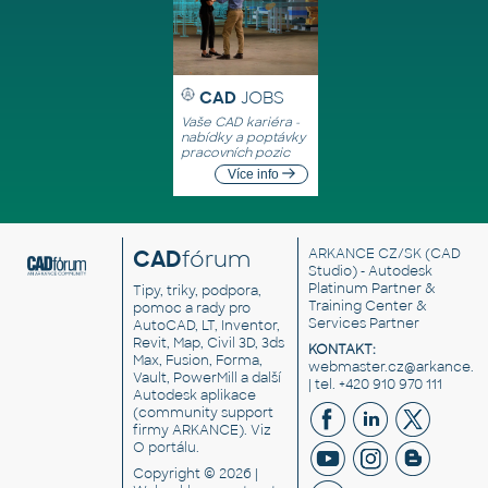
CAD
JOBS
Vaše CAD kariéra -
nabídky a poptávky
pracovních pozic
Více info
CAD
fórum
ARKANCE CZ/SK
(CAD
Studio) - Autodesk
Platinum Partner &
Tipy, triky, podpora,
Training Center &
pomoc a rady pro
Services Partner
AutoCAD, LT, Inventor,
Revit, Map, Civil 3D, 3ds
KONTAKT:
Max, Fusion, Forma,
webmaster.cz@arkance.w
Vault, PowerMill a další
| tel. +420 910 970 111
Autodesk aplikace
(community support
firmy ARKANCE). Viz
O portálu
.
Copyright © 2026 |