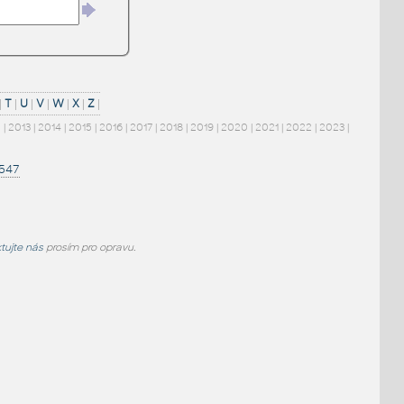
|
T
|
U
|
V
|
W
|
X
|
Z
|
2
|
2013
|
2014
|
2015
|
2016
|
2017
|
2018
|
2019
|
2020
|
2021
|
2022
|
2023
|
1547
tujte nás
prosím pro opravu.