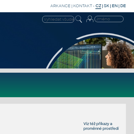
ARKANCE
|
KONTAKT
-
CZ
|
SK
|
EN
|
DE
Viz též
příkazy
a
proměnné prostředí