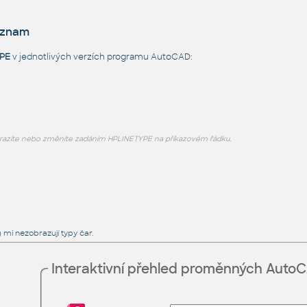
eznam
PE
v jednotlivých verzích programu AutoCAD:
azíte nebo změníte zadáním HPLINETYPE na příkazovém řádku.
 mi nezobrazují typy čar.
Interaktivní přehled proměnných Auto