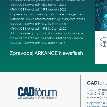
Bluebeam v propojeném pracovním postupu ve stavebnictví: Proč je int
ARKANCE Newsflash AEC červen 2026
ARKANCE Newsflash MFG červen 2026
Tři překážky rozšiřování využití umělé inteligence ve stavebním prům
Autodesk Flex (platba za použití) je nyní ještě dostupnější
ARKANCE Newsflash AEC květen 2026
ARKANCE Newsflash MFG květen 2026
Udržujte vaše týmy produktivní díky podpoře vedené odborníky
Od experimentování s umělou inteligencí k reálnému dopadu na podniká
ARKANCE Newsflash AEC duben 2026
Zpravodaj ARKANCE Newsflash
CAD
fór
Tipy, triky, p
Map, Civil 3D,
aplikace (co
Copyright © 