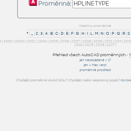
Proměnná:
Všechny proměnné:
*
|
_
|
2
|
3
|
A
|
B
|
C
|
D
|
E
|
F
|
G
|
H
|
I
|
L
|
M
|
N
|
O
|
P
|
Q
|
R
|
S
4
|
2000
|
2000i
|
2002
|
2004
|
2005
|
2006
|
2007
|
2008
|
2009
|
2010
|
2011
|
201
2024
|
2025
|
2026
|
2027
|
Přehled všech AutoCAD proměnných
-
jen neobsažené v LT
jen v Mac verzi
proměnné prostředí
Chybějící proměnná AutoCADu? Chybějící nebo nesprávný popis?
Kontak