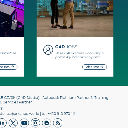
CAD
JOBS
události ze
Vaše CAD kariéra - nabídky a
poptávky pracovních pozic
ce info
Více info
E CZ/SK
(CAD Studio) - Autodesk Platinum Partner & Training
& Services Partner
T:
er.cz@arkance.world | tel. +420 910 970 111