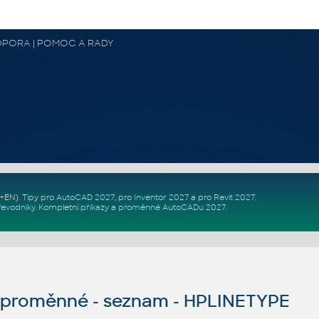
 PODPORA | POMOC A RADY
Z+EN)
. Tipy pro
AutoCAD 2027
, pro
Inventor 2027
a pro
Revit 2027
.
řevodníky
.
Kompletní
příkazy
a
proměnné AutoCADu 2027
.
proměnné - seznam - HPLINETYPE