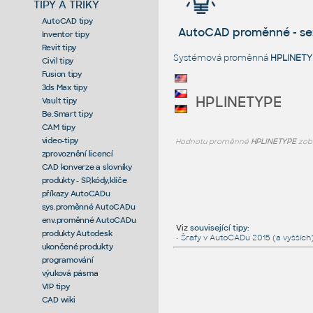
TIPY A TRIKY
AutoCAD tipy
AutoCAD proměnné - s
Inventor tipy
Revit tipy
Systémová proměnná
HPLINETY
Civil tipy
Fusion tipy
3ds Max tipy
HPLINETYPE
Vault tipy
Be.Smart tipy
CAM tipy
video-tipy
Hodnotu proměnné
HPLINETYPE
zobr
zprovoznění licencí
CAD konverze a slovníky
produkty - SP,kódy,klíče
příkazy AutoCADu
sys.proměnné AutoCADu
env.proměnné AutoCADu
Viz
související tipy
:
produkty Autodesk
•
Šrafy v AutoCADu 2015 (a vyšších)
ukončené produkty
programování
výuková pásma
VIP tipy
CAD wiki