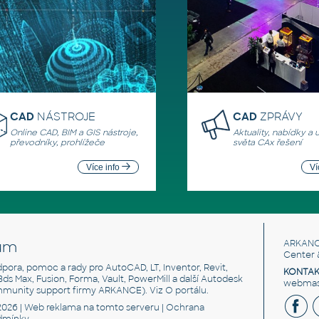
CAD
NÁSTROJE
CAD
ZPRÁVY
Online CAD, BIM a GIS nástroje,
Aktuality, nabídky a 
převodníky, prohlížeče
světa CAx řešení
Více info
Ví
um
ARKANC
Center 
odpora, pomoc a rady pro AutoCAD, LT, Inventor, Revit,
KONTAK
 3ds Max, Fusion, Forma, Vault, PowerMill a další Autodesk
webmast
mmunity support firmy ARKANCE). Viz
O portálu
.
2026 |
Web reklama
na tomto serveru |
Ochrana