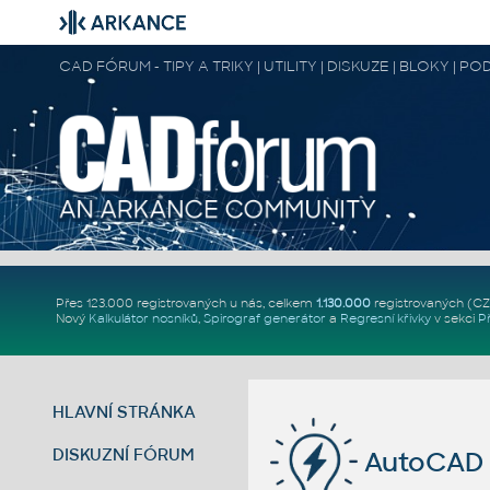
CAD FÓRUM - TIPY A TRIKY | UTILITY | DISKUZE | BLOKY |
Přes 123.000 registrovaných u nás, celkem
1.130.000
registrovaných (C
Nový
Kalkulátor nosníků
,
Spirograf generátor
a
Regresní křivky
v sekci
P
HLAVNÍ STRÁNKA
DISKUZNÍ FÓRUM
AutoCAD 