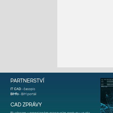
PARTNERSTVÍ
IT CAD
- časopis
BIMfo
- BIM portál
CAD ZPRÁVY