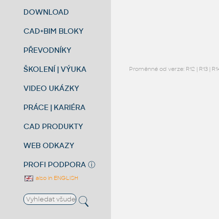
DOWNLOAD
CAD+BIM BLOKY
PŘEVODNÍKY
ŠKOLENÍ | VÝUKA
Proměnné od verze:
R12
|
R13
|
R1
VIDEO UKÁZKY
PRÁCE | KARIÉRA
CAD PRODUKTY
WEB ODKAZY
PROFI PODPORA
ⓘ
also in ENGLISH