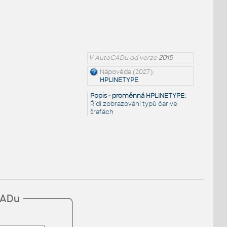
V AutoCADu od verze
2015
Nápověda (2027):
HPLINETYPE
Popis - proměnná HPLINETYPE:
Řídí zobrazování typů čar ve
šrafách
CADu