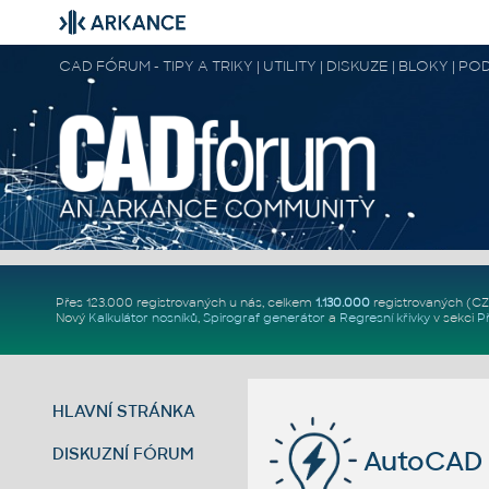
CAD FÓRUM - TIPY A TRIKY | UTILITY | DISKUZE | BLOKY |
Přes 123.000 registrovaných u nás, celkem
1.130.000
registrovaných (C
Nový
Kalkulátor nosníků
,
Spirograf generátor
a
Regresní křivky
v sekci
P
HLAVNÍ STRÁNKA
DISKUZNÍ FÓRUM
AutoCAD 