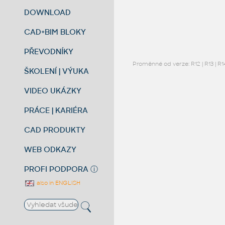
DOWNLOAD
CAD+BIM BLOKY
PŘEVODNÍKY
Proměnné od verze:
R12
|
R13
|
R1
ŠKOLENÍ | VÝUKA
VIDEO UKÁZKY
PRÁCE | KARIÉRA
CAD PRODUKTY
WEB ODKAZY
PROFI PODPORA
ⓘ
also in ENGLISH