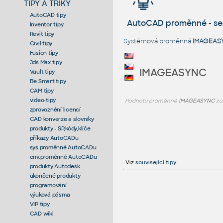
TIPY A TRIKY
AutoCAD tipy
AutoCAD proměnné - s
Inventor tipy
Revit tipy
Systémová proměnná
IMAGEAS
Civil tipy
Fusion tipy
3ds Max tipy
IMAGEASYNC
Vault tipy
Be.Smart tipy
CAM tipy
video-tipy
Hodnotu proměnné
IMAGEASYNC
zo
zprovoznění licencí
CAD konverze a slovníky
produkty - SP,kódy,klíče
příkazy AutoCADu
sys.proměnné AutoCADu
env.proměnné AutoCADu
Viz
související tipy
:
produkty Autodesk
ukončené produkty
programování
výuková pásma
VIP tipy
CAD wiki