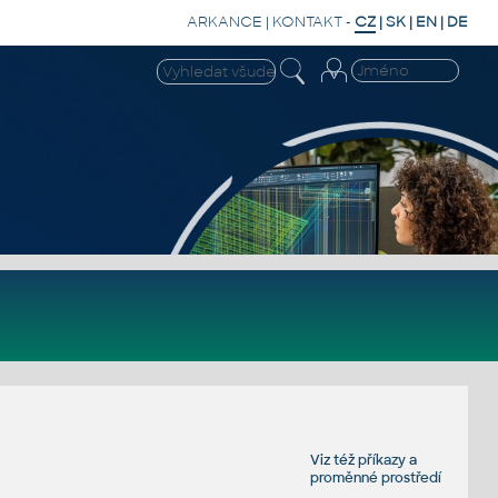
ARKANCE
|
KONTAKT
-
CZ
|
SK
|
EN
|
DE
Viz též
příkazy
a
proměnné prostředí