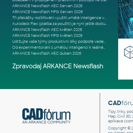
Bluebeam v propojeném pracovním postupu ve stavebnictví: Proč je int
ARKANCE Newsflash AEC červen 2026
ARKANCE Newsflash MFG červen 2026
Tři překážky rozšiřování využití umělé inteligence ve stavebním prům
Autodesk Flex (platba za použití) je nyní ještě dostupnější
ARKANCE Newsflash AEC květen 2026
ARKANCE Newsflash MFG květen 2026
Udržujte vaše týmy produktivní díky podpoře vedené odborníky
Od experimentování s umělou inteligencí k reálnému dopadu na podniká
ARKANCE Newsflash AEC duben 2026
Zpravodaj ARKANCE Newsflash
CAD
fór
Tipy, triky, p
Map, Civil 3D,
aplikace (co
Copyright © 