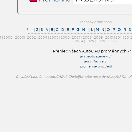
Všechny proměnné:
*
|
_
|
2
|
3
|
A
|
B
|
C
|
D
|
E
|
F
|
G
|
H
|
I
|
L
|
M
|
N
|
O
|
P
|
Q
|
R
|
S
4
|
2000
|
2000i
|
2002
|
2004
|
2005
|
2006
|
2007
|
2008
|
2009
|
2010
|
2011
|
201
2024
|
2025
|
2026
|
2027
|
Přehled všech AutoCAD proměnných
-
jen neobsažené v LT
jen v Mac verzi
proměnné prostředí
Chybějící proměnná AutoCADu? Chybějící nebo nesprávný popis?
Kontak