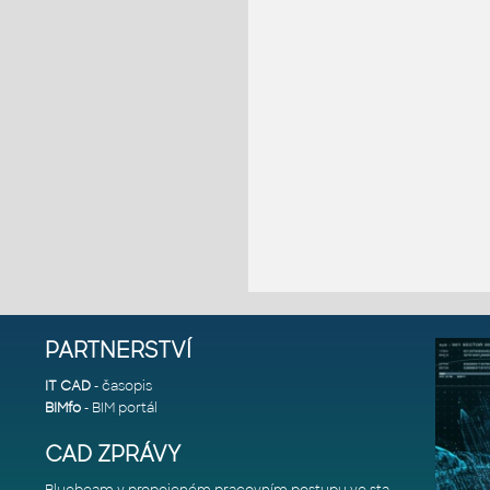
PARTNERSTVÍ
IT CAD
- časopis
BIMfo
- BIM portál
CAD ZPRÁVY