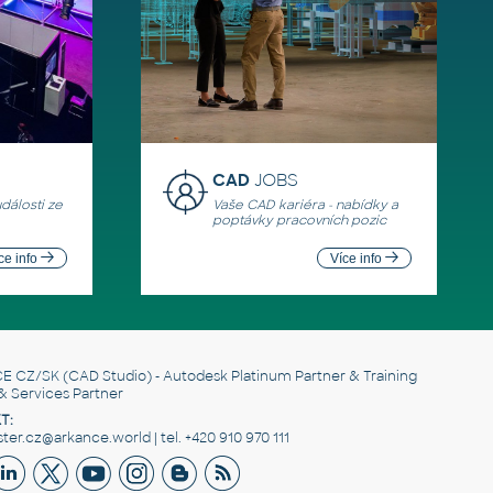
CAD
JOBS
události ze
Vaše CAD kariéra - nabídky a
poptávky pracovních pozic
ce info
Více info
E CZ/SK
(CAD Studio) - Autodesk Platinum Partner & Training
& Services Partner
T:
er.cz@arkance.world | tel. +420 910 970 111