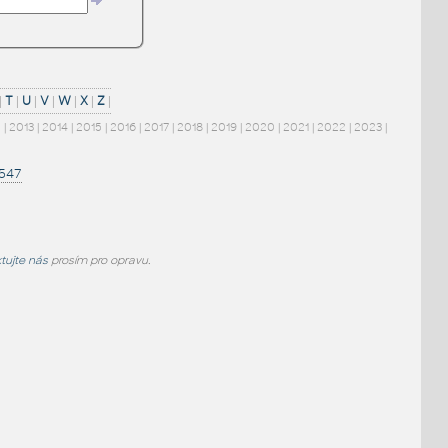
|
T
|
U
|
V
|
W
|
X
|
Z
|
2
|
2013
|
2014
|
2015
|
2016
|
2017
|
2018
|
2019
|
2020
|
2021
|
2022
|
2023
|
1547
tujte nás
prosím pro opravu.