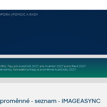
 PODPORA | POMOC A RADY
Z+EN)
. Tipy pro
AutoCAD 2027
, pro
Inventor 2027
a pro
Revit 2027
.
řevodníky
.
Kompletní
příkazy
a
proměnné AutoCADu 2027
.
proměnné - seznam - IMAGEASYNC