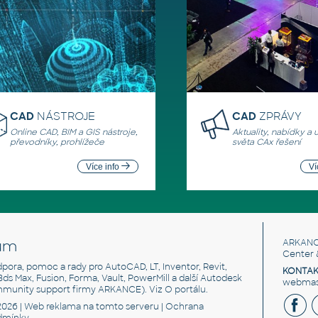
CAD
NÁSTROJE
CAD
ZPRÁVY
Online CAD, BIM a GIS nástroje,
Aktuality, nabídky a 
převodníky, prohlížeče
světa CAx řešení
Více info
Ví
um
ARKANC
Center 
odpora, pomoc a rady pro AutoCAD, LT, Inventor, Revit,
KONTAK
 3ds Max, Fusion, Forma, Vault, PowerMill a další Autodesk
webmast
mmunity support firmy ARKANCE). Viz
O portálu
.
2026 |
Web reklama
na tomto serveru |
Ochrana