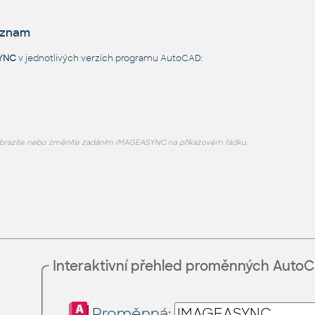
eznam
YNC
v jednotlivých verzích programu AutoCAD:
brazíte nebo změníte zadáním IMAGEASYNC na příkazovém řádku.
Interaktivní přehled proměnných Auto
Proměnná: