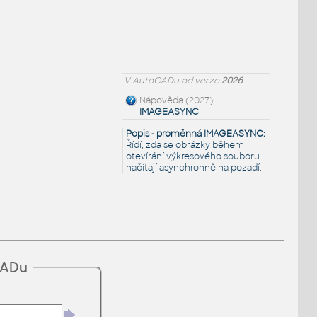
V AutoCADu od verze
2026
Nápověda (2027):
IMAGEASYNC
Popis - proměnná IMAGEASYNC:
Řídí, zda se obrázky během
otevírání výkresového souboru
načítají asynchronně na pozadí.
CADu