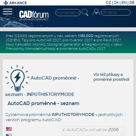
CZ
|
SK
|
EN
|
DE
Přes 123.000 registrovaných u nás, celkem
1.130.000
registrovaných
(CZ+EN)
. Tipy pro
AutoCAD 2027
, pro
Inventor 2027
a pro
Revit 2027
.
Nový
Kalkulátor nosníků
,
Spirograf generátor
a
Regresní křivky
v sekci
Převodníky
.
Kompletní
příkazy
a
proměnné AutoCADu 2027
.
Viz též
příkazy
a
AutoCAD proměnné -
proměnné prostředí
seznam - INPUTHISTORYMODE
AutoCAD proměnné - seznam
Systémová proměnná
INPUTHISTORYMODE
v jednotlivých
verzích programu AutoCAD:
V AutoCADu od verze
2006