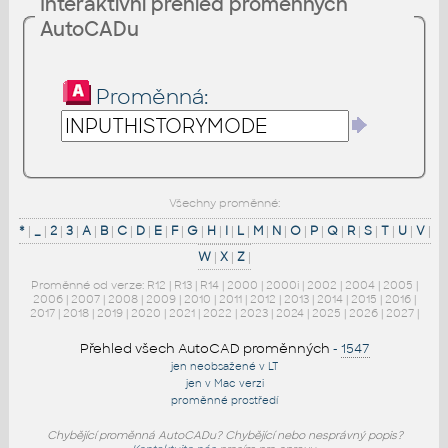
Interaktivní přehled proměnných
AutoCADu
Proměnná:
Všechny proměnné:
*
|
_
|
2
|
3
|
A
|
B
|
C
|
D
|
E
|
F
|
G
|
H
|
I
|
L
|
M
|
N
|
O
|
P
|
Q
|
R
|
S
|
T
|
U
|
V
|
W
|
X
|
Z
|
Proměnné od verze:
R12
|
R13
|
R14
|
2000
|
2000i
|
2002
|
2004
|
2005
|
2006
|
2007
|
2008
|
2009
|
2010
|
2011
|
2012
|
2013
|
2014
|
2015
|
2016
|
2017
|
2018
|
2019
|
2020
|
2021
|
2022
|
2023
|
2024
|
2025
|
2026
|
2027
|
Přehled všech AutoCAD proměnných
-
1547
jen neobsažené v LT
jen v Mac verzi
proměnné prostředí
Chybějící proměnná AutoCADu? Chybějící nebo nesprávný popis?