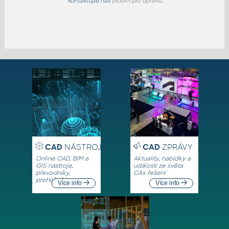
Kontaktujte nás
prosím pro opravu.
CAD
NÁSTROJE
CAD
ZPRÁVY
Online CAD, BIM a
Aktuality, nabídky a
GIS nástroje,
události ze světa
převodníky,
CAx řešení
prohlížeče
Více info
Více info