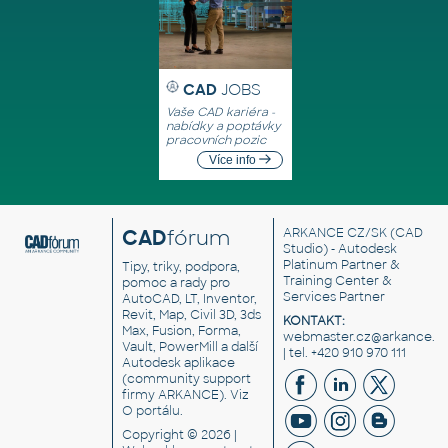
CAD
JOBS
Vaše CAD kariéra -
nabídky a poptávky
pracovních pozic
Více info
CAD
fórum
ARKANCE CZ/SK
(CAD
Studio) - Autodesk
Platinum Partner &
Tipy, triky, podpora,
Training Center &
pomoc a rady pro
Services Partner
AutoCAD, LT, Inventor,
Revit, Map, Civil 3D, 3ds
KONTAKT:
Max, Fusion, Forma,
webmaster.cz@arkance.w
Vault, PowerMill a další
| tel. +420 910 970 111
Autodesk aplikace
(community support
firmy ARKANCE). Viz
O portálu
.
Copyright © 2026 |