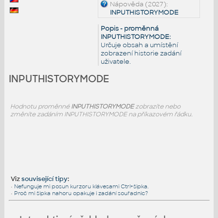
Nápověda (2027):
INPUTHISTORYMODE
Popis - proměnná
INPUTHISTORYMODE:
Určuje obsah a umístění
zobrazení historie zadání
uživatele.
INPUTHISTORYMODE
Hodnotu proměnné
INPUTHISTORYMODE
zobrazíte nebo
změníte zadáním INPUTHISTORYMODE na příkazovém řádku.
Viz
související tipy
:
•
Nefunguje mi posun kurzoru klávesami Ctrl+šipka.
•
Proč mi šipka nahoru opakuje i zadání souřadnic?