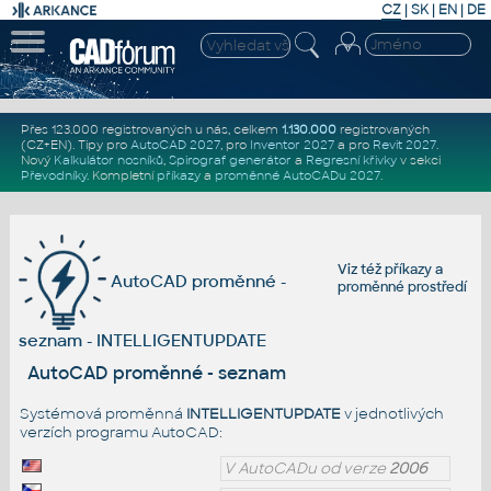
CZ
|
SK
|
EN
|
DE
Přes 123.000 registrovaných u nás, celkem
1.130.000
registrovaných
(CZ+EN)
. Tipy pro
AutoCAD 2027
, pro
Inventor 2027
a pro
Revit 2027
.
Nový
Kalkulátor nosníků
,
Spirograf generátor
a
Regresní křivky
v sekci
Převodníky
.
Kompletní
příkazy
a
proměnné AutoCADu 2027
.
Viz též
příkazy
a
AutoCAD proměnné -
proměnné prostředí
seznam - INTELLIGENTUPDATE
AutoCAD proměnné - seznam
Systémová proměnná
INTELLIGENTUPDATE
v jednotlivých
verzích programu AutoCAD:
V AutoCADu od verze
2006