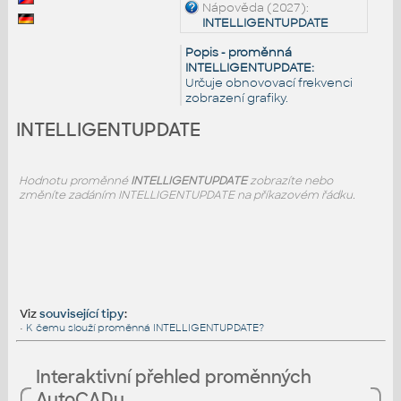
Nápověda (2027):
INTELLIGENTUPDATE
Popis - proměnná
INTELLIGENTUPDATE:
Určuje obnovovací frekvenci
zobrazení grafiky.
INTELLIGENTUPDATE
Hodnotu proměnné
INTELLIGENTUPDATE
zobrazíte nebo
změníte zadáním INTELLIGENTUPDATE na příkazovém řádku.
Viz
související tipy
:
•
K čemu slouží proměnná INTELLIGENTUPDATE?
Interaktivní přehled proměnných
AutoCADu