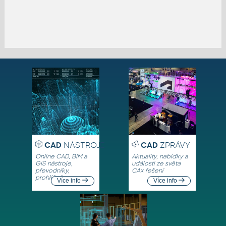
CAD
NÁSTROJE
CAD
ZPRÁVY
Online CAD, BIM a
Aktuality, nabídky a
GIS nástroje,
události ze světa
převodníky,
CAx řešení
prohlížeče
Více info
Více info