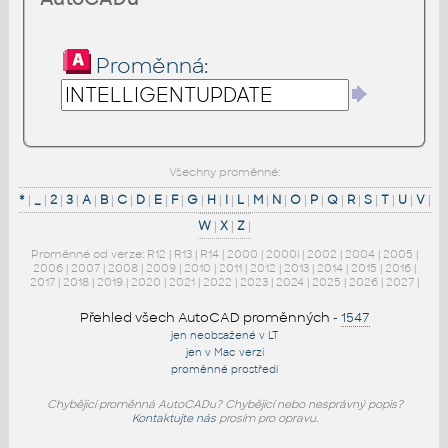
Proměnná:
Všechny proměnné:
*
|
_
|
2
|
3
|
A
|
B
|
C
|
D
|
E
|
F
|
G
|
H
|
I
|
L
|
M
|
N
|
O
|
P
|
Q
|
R
|
S
|
T
|
U
|
V
|
W
|
X
|
Z
|
Proměnné od verze:
R12
|
R13
|
R14
|
2000
|
2000i
|
2002
|
2004
|
2005
|
2006
|
2007
|
2008
|
2009
|
2010
|
2011
|
2012
|
2013
|
2014
|
2015
|
2016
|
2017
|
2018
|
2019
|
2020
|
2021
|
2022
|
2023
|
2024
|
2025
|
2026
|
2027
|
Přehled všech AutoCAD proměnných
-
1547
jen neobsažené v LT
jen v Mac verzi
proměnné prostředí
Chybějící proměnná AutoCADu? Chybějící nebo nesprávný popis?
Kontaktujte nás
prosím pro opravu.