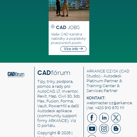
CAD
JOBS
Vaše CAD kariéra -
nabídky a poptávky
pracovních pozic
Více info
CAD
fórum
ARKANCE CZ/SK
(CAD
Studio) - Autodesk
Platinum Partner &
Tipy, triky, podpora,
Training Center &
pomoc a rady pro
Services Partner
AutoCAD, LT, Inventor,
Revit, Map, Civil 3D, 3ds
KONTAKT:
Max, Fusion, Forma,
webmaster.cz@arkance.w
Vault, PowerMill a další
| tel. +420 910 970 111
Autodesk aplikace
(community support
firmy ARKANCE). Viz
O portálu
.
Copyright © 2026 |