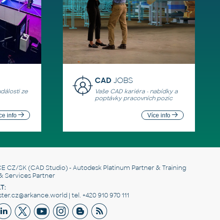
CAD
JOBS
události ze
Vaše CAD kariéra - nabídky a
poptávky pracovních pozic
ce info
Více info
E CZ/SK
(CAD Studio) - Autodesk Platinum Partner & Training
& Services Partner
T:
er.cz@arkance.world | tel. +420 910 970 111