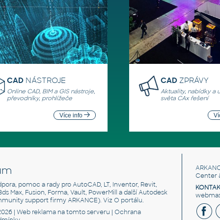
CAD
NÁSTROJE
CAD
ZPRÁVY
Online CAD, BIM a GIS nástroje,
Aktuality, nabídky a 
převodníky, prohlížeče
světa CAx řešení
Více info
Ví
um
ARKANC
Center 
odpora, pomoc a rady pro AutoCAD, LT, Inventor, Revit,
KONTAK
 3ds Max, Fusion, Forma, Vault, PowerMill a další Autodesk
webmast
mmunity support firmy ARKANCE). Viz
O portálu
.
2026 |
Web reklama
na tomto serveru |
Ochrana