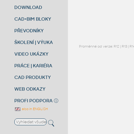
DOWNLOAD
CAD+BIM BLOKY
PŘEVODNÍKY
ŠKOLENÍ | VÝUKA
Proměnné od verze:
R12
|
R13
|
R1
VIDEO UKÁZKY
PRÁCE | KARIÉRA
CAD PRODUKTY
WEB ODKAZY
PROFI PODPORA
ⓘ
also in ENGLISH