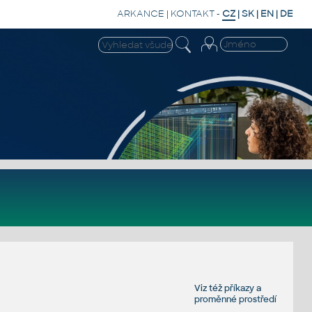
ARKANCE
|
KONTAKT
-
CZ
|
SK
|
EN
|
DE
Viz též
příkazy
a
proměnné prostředí