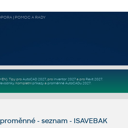
 PODPORA | POMOC A RADY
Z+EN)
. Tipy pro
AutoCAD 2027
, pro
Inventor 2027
a pro
Revit 2027
.
řevodníky
.
Kompletní
příkazy
a
proměnné AutoCADu 2027
.
proměnné - seznam - ISAVEBAK