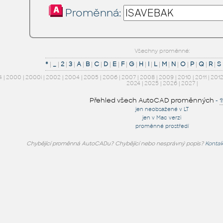
Proměnná:
Všechny proměnné:
*
|
_
|
2
|
3
|
A
|
B
|
C
|
D
|
E
|
F
|
G
|
H
|
I
|
L
|
M
|
N
|
O
|
P
|
Q
|
R
|
S
4
|
2000
|
2000i
|
2002
|
2004
|
2005
|
2006
|
2007
|
2008
|
2009
|
2010
|
2011
|
201
2024
|
2025
|
2026
|
2027
|
Přehled všech AutoCAD proměnných
-
jen neobsažené v LT
jen v Mac verzi
proměnné prostředí
Chybějící proměnná AutoCADu? Chybějící nebo nesprávný popis?
Kontak