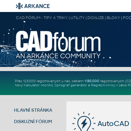
CAD FÓRUM - TIPY A TRIKY | UTILITY | DISKUZE | BLOKY |
Přes 123.000 registrovaných u nás, celkem
1.130.000
registrovaných (C
Nový
Kalkulátor nosníků
,
Spirograf generátor
a
Regresní křivky
v sekci
P
HLAVNÍ STRÁNKA
DISKUZNÍ FÓRUM
AutoCAD 