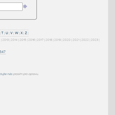
|
T
|
U
|
V
|
W
|
X
|
Z
|
2
|
2013
|
2014
|
2015
|
2016
|
2017
|
2018
|
2019
|
2020
|
2021
|
2022
|
2023
|
1547
tujte nás
prosím pro opravu.