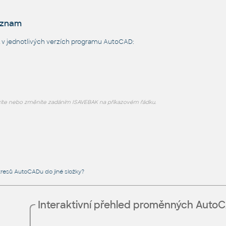
eznam
v jednotlivých verzích programu AutoCAD:
íte nebo změníte zadáním ISAVEBAK na příkazovém řádku.
resů AutoCADu do jiné složky?
Interaktivní přehled proměnných Auto