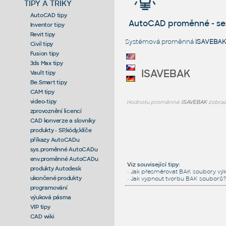
TIPY A TRIKY
AutoCAD tipy
AutoCAD proměnné - s
Inventor tipy
Revit tipy
Systémová proměnná
ISAVEBAK
Civil tipy
Fusion tipy
3ds Max tipy
ISAVEBAK
Vault tipy
Be.Smart tipy
CAM tipy
video-tipy
Hodnotu proměnné
ISAVEBAK
zobraz
zprovoznění licencí
CAD konverze a slovníky
produkty - SP,kódy,klíče
příkazy AutoCADu
sys.proměnné AutoCADu
env.proměnné AutoCADu
Viz
související tipy
:
produkty Autodesk
•
Jak přesměrovat BAK soubory výk
ukončené produkty
•
Jak vypnout tvorbu BAK souborů?
programování
výuková pásma
VIP tipy
CAD wiki