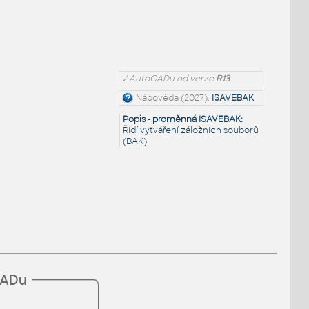
V AutoCADu od verze
R13
Nápověda (2027):
ISAVEBAK
Popis - proměnná ISAVEBAK:
Řídí vytváření záložních souborů
(BAK)
CADu