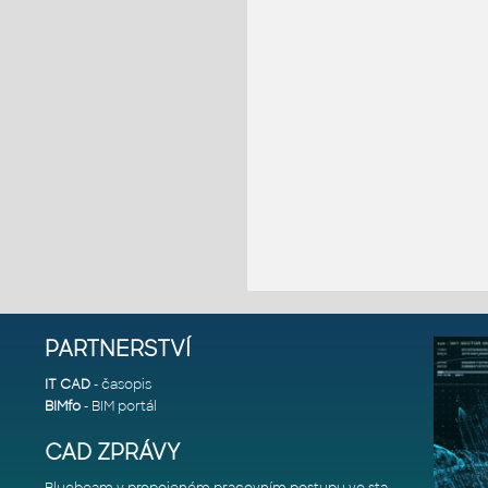
PARTNERSTVÍ
IT CAD
- časopis
BIMfo
- BIM portál
CAD ZPRÁVY