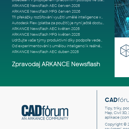
Bluebeam v propojeném pracovním postupu ve stavebnictví: Proč je int
ARKANCE Newsflash AEC červen 2026
ARKANCE Newsflash MFG červen 2026
Tři překážky rozšiřování využití umělé inteligence ve stavebním prům
Autodesk Flex (platba za použití) je nyní ještě dostupnější
ARKANCE Newsflash AEC květen 2026
ARKANCE Newsflash MFG květen 2026
Udržujte vaše týmy produktivní díky podpoře vedené odborníky
Od experimentování s umělou inteligencí k reálnému dopadu na podniká
ARKANCE Newsflash AEC duben 2026
Zpravodaj ARKANCE Newsflash
CAD
fór
Tipy, triky, p
Map, Civil 3D,
aplikace (co
Copyright © 