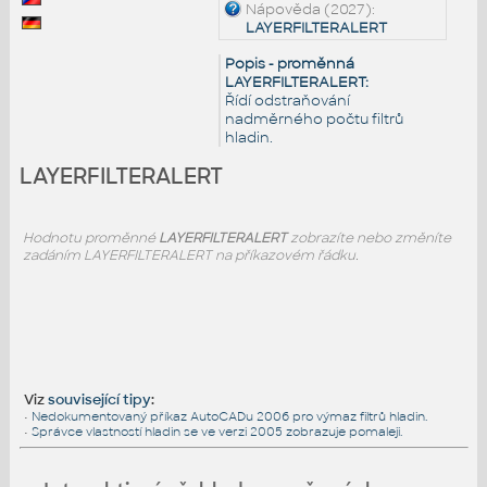
Nápověda (2027):
LAYERFILTERALERT
Popis - proměnná
LAYERFILTERALERT:
Řídí odstraňování
nadměrného počtu filtrů
hladin.
LAYERFILTERALERT
Hodnotu proměnné
LAYERFILTERALERT
zobrazíte nebo změníte
zadáním LAYERFILTERALERT na příkazovém řádku.
Viz
související tipy
:
•
Nedokumentovaný příkaz AutoCADu 2006 pro výmaz filtrů hladin.
•
Správce vlastností hladin se ve verzi 2005 zobrazuje pomaleji.