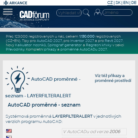
CZ
|
SK
|
EN
|
DE
Přes 123.000 registrovaných u nás, celkem
1.130.000
registrovaných
(CZ+EN)
. Tipy pro
AutoCAD 2027
, pro
Inventor 2027
a pro
Revit 2027
.
Nový
Kalkulátor nosníků
,
Spirograf generátor
a
Regresní křivky
v sekci
Převodníky
.
Kompletní
příkazy
a
proměnné AutoCADu 2027
.
Viz též
příkazy
a
AutoCAD proměnné -
proměnné prostředí
seznam - LAYERFILTERALERT
AutoCAD proměnné - seznam
Systémová proměnná
LAYERFILTERALERT
v jednotlivých
verzích programu AutoCAD:
V AutoCADu od verze
2006