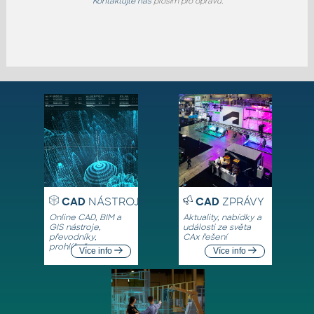
Kontaktujte nás
prosím pro opravu.
CAD
NÁSTROJE
CAD
ZPRÁVY
Online CAD, BIM a
Aktuality, nabídky a
GIS nástroje,
události ze světa
převodníky,
CAx řešení
prohlížeče
Více info
Více info