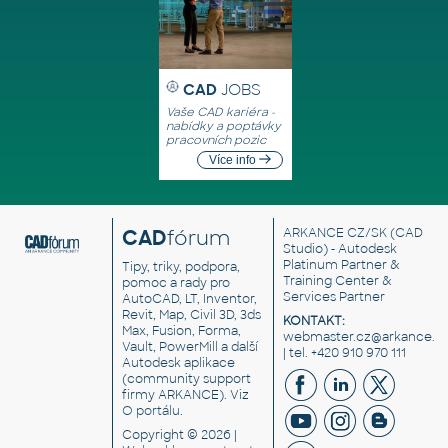
CAD
JOBS
Vaše CAD kariéra -
nabídky a poptávky
pracovních pozic
Více info
CAD
fórum
ARKANCE CZ/SK
(CAD
Studio) - Autodesk
Platinum Partner &
Tipy, triky, podpora,
Training Center &
pomoc a rady pro
Services Partner
AutoCAD, LT, Inventor,
Revit, Map, Civil 3D, 3ds
KONTAKT:
Max, Fusion, Forma,
webmaster.cz@arkance.w
Vault, PowerMill a další
| tel. +420 910 970 111
Autodesk aplikace
(community support
firmy ARKANCE). Viz
O portálu
.
Copyright © 2026 |