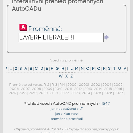
Interaktivní přehled proměnných
AutoCADu
Proměnná:
Všechny proměnné:
*
|
_
|
2
|
3
|
A
|
B
|
C
|
D
|
E
|
F
|
G
|
H
|
I
|
L
|
M
|
N
|
O
|
P
|
Q
|
R
|
S
|
T
|
U
|
V
|
W
|
X
|
Z
|
Proměnné od verze:
R12
|
R13
|
R14
|
2000
|
2000i
|
2002
|
2004
|
2005
|
2006
|
2007
|
2008
|
2009
|
2010
|
2011
|
2012
|
2013
|
2014
|
2015
|
2016
|
2017
|
2018
|
2019
|
2020
|
2021
|
2022
|
2023
|
2024
|
2025
|
2026
|
2027
|
Přehled všech AutoCAD proměnných
-
1547
jen neobsažené v LT
jen v Mac verzi
proměnné prostředí
Chybějící proměnná AutoCADu? Chybějící nebo nesprávný popis?