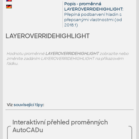
Popis - proměnná
LAYEROVERRIDEHIGHLIGHT:
Přepíná podbarvení hladin s
přepsanými vlastnostmi (od
2018.1)
LAYEROVERRIDEHIGHLIGHT
Hodnotu proměnné
LAYEROVERRIDEHIGHLIGHT
zobrazíte nebo
změníte zadáním LAYEROVERRIDEHIGHLIGHT na příkazovém
řádku.
Viz
související tipy
:
Interaktivní přehled proměnných
AutoCADu