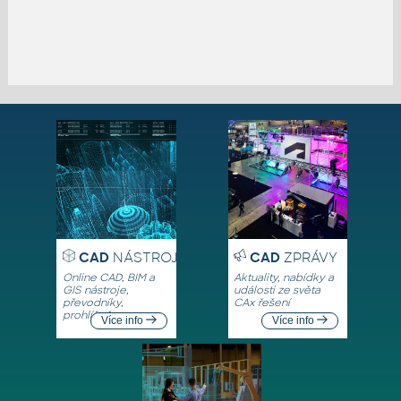
CAD
NÁSTROJE
CAD
ZPRÁVY
Online CAD, BIM a
Aktuality, nabídky a
GIS nástroje,
události ze světa
převodníky,
CAx řešení
prohlížeče
Více info
Více info