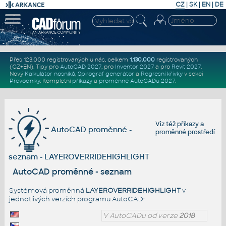
CZ
|
SK
|
EN
|
DE
Přes 123.000 registrovaných u nás, celkem
1.130.000
registrovaných
(CZ+EN)
. Tipy pro
AutoCAD 2027
, pro
Inventor 2027
a pro
Revit 2027
.
Nový
Kalkulátor nosníků
,
Spirograf generátor
a
Regresní křivky
v sekci
Převodníky
.
Kompletní
příkazy
a
proměnné AutoCADu 2027
.
Viz též
příkazy
a
AutoCAD proměnné -
proměnné prostředí
seznam - LAYEROVERRIDEHIGHLIGHT
AutoCAD proměnné - seznam
Systémová proměnná
LAYEROVERRIDEHIGHLIGHT
v
jednotlivých verzích programu AutoCAD:
V AutoCADu od verze
2018