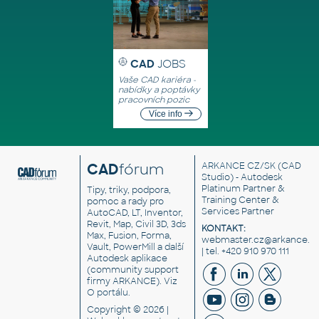
CAD
JOBS
Vaše CAD kariéra -
nabídky a poptávky
pracovních pozic
Více info
CAD
fórum
ARKANCE CZ/SK
(CAD
Studio) - Autodesk
Platinum Partner &
Tipy, triky, podpora,
Training Center &
pomoc a rady pro
Services Partner
AutoCAD, LT, Inventor,
Revit, Map, Civil 3D, 3ds
KONTAKT:
Max, Fusion, Forma,
webmaster.cz@arkance.w
Vault, PowerMill a další
| tel. +420 910 970 111
Autodesk aplikace
(community support
firmy ARKANCE). Viz
O portálu
.
Copyright © 2026 |