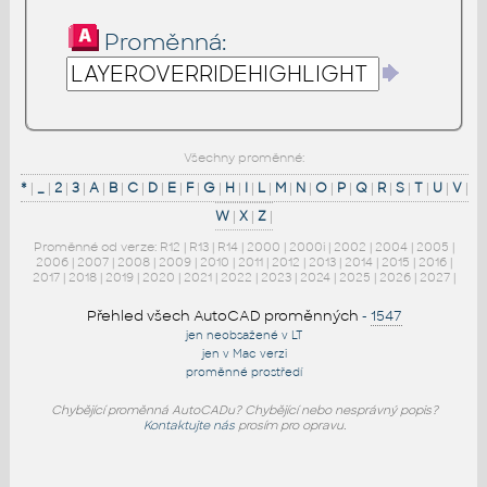
Proměnná:
Všechny proměnné:
*
|
_
|
2
|
3
|
A
|
B
|
C
|
D
|
E
|
F
|
G
|
H
|
I
|
L
|
M
|
N
|
O
|
P
|
Q
|
R
|
S
|
T
|
U
|
V
|
W
|
X
|
Z
|
Proměnné od verze:
R12
|
R13
|
R14
|
2000
|
2000i
|
2002
|
2004
|
2005
|
2006
|
2007
|
2008
|
2009
|
2010
|
2011
|
2012
|
2013
|
2014
|
2015
|
2016
|
2017
|
2018
|
2019
|
2020
|
2021
|
2022
|
2023
|
2024
|
2025
|
2026
|
2027
|
Přehled všech AutoCAD proměnných
-
1547
jen neobsažené v LT
jen v Mac verzi
proměnné prostředí
Chybějící proměnná AutoCADu? Chybějící nebo nesprávný popis?
Kontaktujte nás
prosím pro opravu.