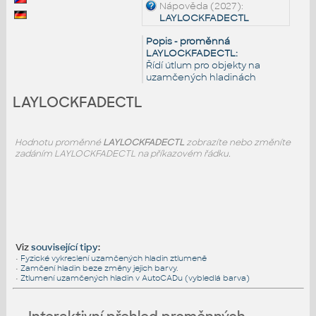
Nápověda (2027):
LAYLOCKFADECTL
Popis - proměnná
LAYLOCKFADECTL:
Řídí útlum pro objekty na
uzamčených hladinách
LAYLOCKFADECTL
Hodnotu proměnné
LAYLOCKFADECTL
zobrazíte nebo změníte
zadáním LAYLOCKFADECTL na příkazovém řádku.
Viz
související tipy
:
•
Fyzické vykreslení uzamčených hladin ztlumeně
•
Zamčení hladin beze změny jejich barvy.
•
Ztlumení uzamčených hladin v AutoCADu (vybledlá barva)