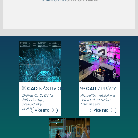
CAD
NÁSTROJE
CAD
ZPRÁVY
Online CAD, BIM a
Aktuality, nabídky a
GIS nástroje,
události ze světa
převodníky,
CAx řešení
prohlížeče
Více info
Více info