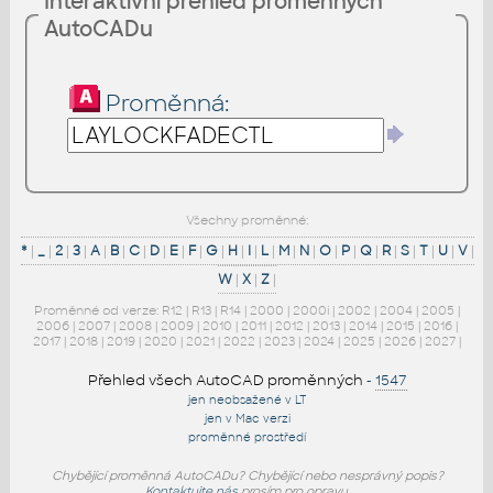
Interaktivní přehled proměnných
AutoCADu
Proměnná:
Všechny proměnné:
*
|
_
|
2
|
3
|
A
|
B
|
C
|
D
|
E
|
F
|
G
|
H
|
I
|
L
|
M
|
N
|
O
|
P
|
Q
|
R
|
S
|
T
|
U
|
V
|
W
|
X
|
Z
|
Proměnné od verze:
R12
|
R13
|
R14
|
2000
|
2000i
|
2002
|
2004
|
2005
|
2006
|
2007
|
2008
|
2009
|
2010
|
2011
|
2012
|
2013
|
2014
|
2015
|
2016
|
2017
|
2018
|
2019
|
2020
|
2021
|
2022
|
2023
|
2024
|
2025
|
2026
|
2027
|
Přehled všech AutoCAD proměnných
-
1547
jen neobsažené v LT
jen v Mac verzi
proměnné prostředí
Chybějící proměnná AutoCADu? Chybějící nebo nesprávný popis?
Kontaktujte nás
prosím pro opravu.