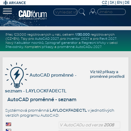
CZ
|
SK
|
EN
|
DE
Přes 123.000 registrovaných u nás, celkem
1.130.000
registrovaných
(CZ+EN)
. Tipy pro
AutoCAD 2027
, pro
Inventor 2027
a pro
Revit 2027
.
Nový
Kalkulátor nosníků
,
Spirograf generátor
a
Regresní křivky
v sekci
Převodníky
.
Kompletní
příkazy
a
proměnné AutoCADu 2027
.
Viz též
příkazy
a
AutoCAD proměnné -
proměnné prostředí
seznam - LAYLOCKFADECTL
AutoCAD proměnné - seznam
Systémová proměnná
LAYLOCKFADECTL
v jednotlivých
verzích programu AutoCAD:
V AutoCADu od verze
2008