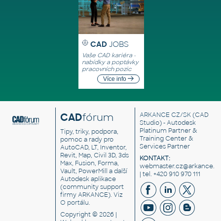
CAD
JOBS
Vaše CAD kariéra -
nabídky a poptávky
pracovních pozic
Více info
CAD
fórum
ARKANCE CZ/SK
(CAD
Studio) - Autodesk
Platinum Partner &
Tipy, triky, podpora,
Training Center &
pomoc a rady pro
Services Partner
AutoCAD, LT, Inventor,
Revit, Map, Civil 3D, 3ds
KONTAKT:
Max, Fusion, Forma,
webmaster.cz@arkance.w
Vault, PowerMill a další
| tel. +420 910 970 111
Autodesk aplikace
(community support
firmy ARKANCE). Viz
O portálu
.
Copyright © 2026 |