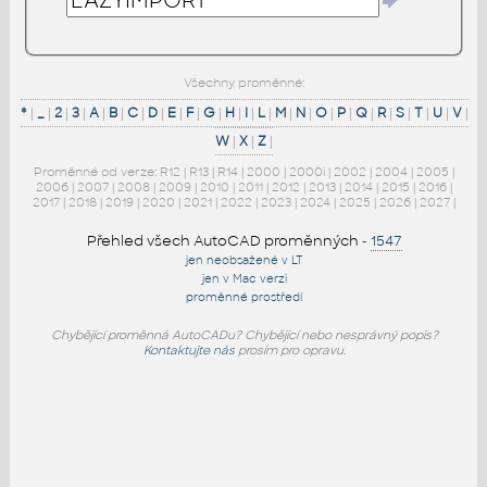
Všechny proměnné:
*
|
_
|
2
|
3
|
A
|
B
|
C
|
D
|
E
|
F
|
G
|
H
|
I
|
L
|
M
|
N
|
O
|
P
|
Q
|
R
|
S
|
T
|
U
|
V
|
W
|
X
|
Z
|
Proměnné od verze:
R12
|
R13
|
R14
|
2000
|
2000i
|
2002
|
2004
|
2005
|
2006
|
2007
|
2008
|
2009
|
2010
|
2011
|
2012
|
2013
|
2014
|
2015
|
2016
|
2017
|
2018
|
2019
|
2020
|
2021
|
2022
|
2023
|
2024
|
2025
|
2026
|
2027
|
Přehled všech AutoCAD proměnných
-
1547
jen neobsažené v LT
jen v Mac verzi
proměnné prostředí
Chybějící proměnná AutoCADu? Chybějící nebo nesprávný popis?
Kontaktujte nás
prosím pro opravu.