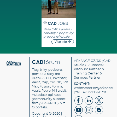
CAD
JOBS
Vaše CAD kariéra -
nabídky a poptávky
pracovních pozic
Více info
CAD
fórum
ARKANCE CZ/SK
(CAD
Studio) - Autodesk
Platinum Partner &
Tipy, triky, podpora,
Training Center &
pomoc a rady pro
Services Partner
AutoCAD, LT, Inventor,
Revit, Map, Civil 3D, 3ds
KONTAKT:
Max, Fusion, Forma,
webmaster.cz@arkance.w
Vault, PowerMill a další
| tel. +420 910 970 111
Autodesk aplikace
(community support
firmy ARKANCE). Viz
O portálu
.
Copyright © 2026 |