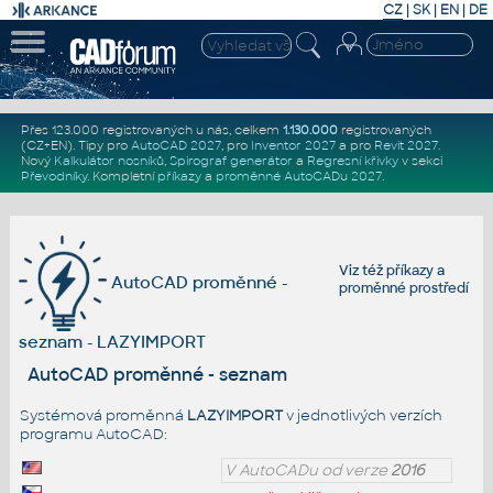
CZ
|
SK
|
EN
|
DE
Přes 123.000 registrovaných u nás, celkem
1.130.000
registrovaných
(CZ+EN)
. Tipy pro
AutoCAD 2027
, pro
Inventor 2027
a pro
Revit 2027
.
Nový
Kalkulátor nosníků
,
Spirograf generátor
a
Regresní křivky
v sekci
Převodníky
.
Kompletní
příkazy
a
proměnné AutoCADu 2027
.
Viz též
příkazy
a
AutoCAD proměnné -
proměnné prostředí
seznam - LAZYIMPORT
AutoCAD proměnné - seznam
Systémová proměnná
LAZYIMPORT
v jednotlivých verzích
programu AutoCAD:
V AutoCADu od verze
2016