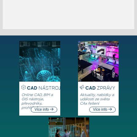
CAD
NÁSTROJE
CAD
ZPRÁVY
Online CAD, BIM a
Aktuality, nabídky a
GIS nástroje,
události ze světa
převodníky,
CAx řešení
prohlížeče
Více info
Více info