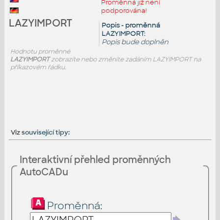
Proměnná již není
podporována!
LAZYIMPORT
Popis - proměnná
LAZYIMPORT:
Popis bude doplněn
Hodnotu proměnné
LAZYIMPORT
zobrazíte nebo změníte zadáním LAZYIMPORT na
příkazovém řádku.
Viz
související tipy
:
Interaktivní přehled proměnných
AutoCADu
Proměnná: