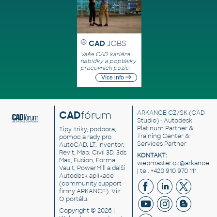
CAD
JOBS
Vaše CAD kariéra -
nabídky a poptávky
pracovních pozic
Více info
CAD
fórum
ARKANCE CZ/SK
(CAD
Studio) - Autodesk
Platinum Partner &
Tipy, triky, podpora,
Training Center &
pomoc a rady pro
Services Partner
AutoCAD, LT, Inventor,
Revit, Map, Civil 3D, 3ds
KONTAKT:
Max, Fusion, Forma,
webmaster.cz@arkance.w
Vault, PowerMill a další
| tel. +420 910 970 111
Autodesk aplikace
(community support
firmy ARKANCE). Viz
O portálu
.
Copyright © 2026 |