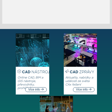
CAD
NÁSTROJE
CAD
ZPRÁVY
Online CAD, BIM a
Aktuality, nabídky a
GIS nástroje,
události ze světa
převodníky,
CAx řešení
prohlížeče
Více info
Více info