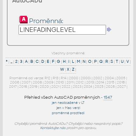
AutoCADu
Proměnná:
Všechny proměnné:
*
|
_
|
2
|
3
|
A
|
B
|
C
|
D
|
E
|
F
|
G
|
H
|
I
|
L
|
M
|
N
|
O
|
P
|
Q
|
R
|
S
|
T
|
U
|
V
|
W
|
X
|
Z
|
Proměnné od verze:
R12
|
R13
|
R14
|
2000
|
2000i
|
2002
|
2004
|
2005
|
2006
|
2007
|
2008
|
2009
|
2010
|
2011
|
2012
|
2013
|
2014
|
2015
|
2016
|
2017
|
2018
|
2019
|
2020
|
2021
|
2022
|
2023
|
2024
|
2025
|
2026
|
2027
|
Přehled všech AutoCAD proměnných
-
1547
jen neobsažené v LT
jen v Mac verzi
proměnné prostředí
Chybějící proměnná AutoCADu? Chybějící nebo nesprávný popis?
Kontaktujte nás
prosím pro opravu.