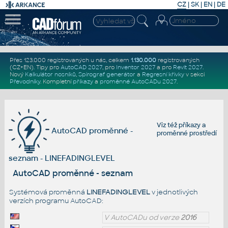
CZ
|
SK
|
EN
|
DE
Přes 123.000 registrovaných u nás, celkem
1.130.000
registrovaných
(CZ+EN)
. Tipy pro
AutoCAD 2027
, pro
Inventor 2027
a pro
Revit 2027
.
Nový
Kalkulátor nosníků
,
Spirograf generátor
a
Regresní křivky
v sekci
Převodníky
.
Kompletní
příkazy
a
proměnné AutoCADu 2027
.
Viz též
příkazy
a
AutoCAD proměnné -
proměnné prostředí
seznam - LINEFADINGLEVEL
AutoCAD proměnné - seznam
Systémová proměnná
LINEFADINGLEVEL
v jednotlivých
verzích programu AutoCAD:
V AutoCADu od verze
2016