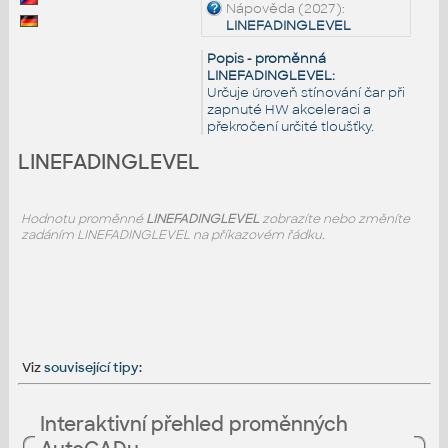
Nápověda (2027):
LINEFADINGLEVEL
Popis - proměnná
LINEFADINGLEVEL:
Určuje úroveň stínování čar při
zapnuté HW akceleraci a
překročení určité tloušťky.
LINEFADINGLEVEL
Hodnotu proměnné
LINEFADINGLEVEL
zobrazíte nebo změníte
zadáním LINEFADINGLEVEL na příkazovém řádku.
Viz
související tipy
:
Interaktivní přehled proměnných