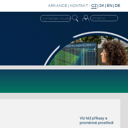
ARKANCE
|
KONTAKT
-
CZ
|
SK
|
EN
|
DE
Viz též
příkazy
a
proměnné prostředí