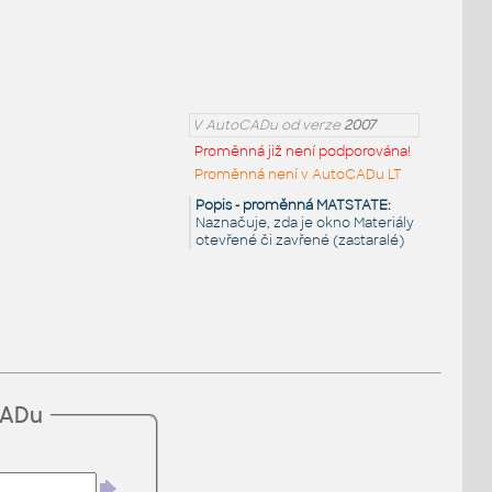
V AutoCADu od verze
2007
Proměnná již není podporována!
Proměnná není v AutoCADu LT
Popis - proměnná MATSTATE:
Naznačuje, zda je okno Materiály
otevřené či zavřené (zastaralé)
CADu