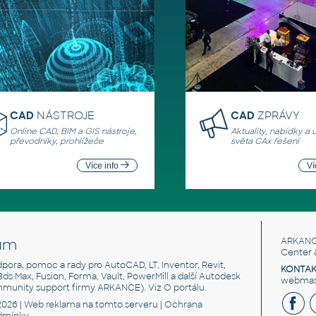
CAD
NÁSTROJE
CAD
ZPRÁVY
Online CAD, BIM a GIS nástroje,
Aktuality, nabídky a 
převodníky, prohlížeče
světa CAx řešení
Více info
Ví
um
ARKANC
Center 
odpora, pomoc a rady pro AutoCAD, LT, Inventor, Revit,
KONTAK
 3ds Max, Fusion, Forma, Vault, PowerMill a další Autodesk
webmast
mmunity support firmy ARKANCE). Viz
O portálu
.
2026 |
Web reklama
na tomto serveru |
Ochrana