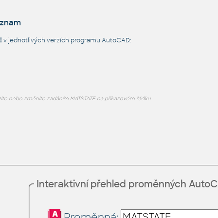
eznam
E
v jednotlivých verzích programu AutoCAD:
íte nebo změníte zadáním MATSTATE na příkazovém řádku.
Interaktivní přehled proměnných Auto
Proměnná: