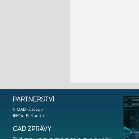
PARTNERSTVÍ
IT CAD
- časopis
BIMfo
- BIM portál
CAD ZPRÁVY