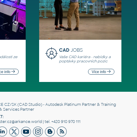
CAD
JOBS
události ze
Vaše CAD kariéra - nabídky a
poptávky pracovních pozic
ce info
Více info
E CZ/SK
(CAD Studio) - Autodesk Platinum Partner & Training
& Services Partner
T:
er.cz@arkance.world | tel. +420 910 970 111