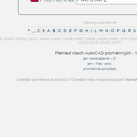
Všechny proměnné:
*
|
_
|
2
|
3
|
A
|
B
|
C
|
D
|
E
|
F
|
G
|
H
|
I
|
L
|
M
|
N
|
O
|
P
|
Q
|
R
|
S
4
|
2000
|
2000i
|
2002
|
2004
|
2005
|
2006
|
2007
|
2008
|
2009
|
2010
|
2011
|
201
2024
|
2025
|
2026
|
2027
|
Přehled všech AutoCAD proměnných
-
jen neobsažené v LT
jen v Mac verzi
proměnné prostředí
Chybějící proměnná AutoCADu? Chybějící nebo nesprávný popis?
Kontak