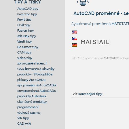
TIPY A TRIKY
AutoCAD tipy
AutoCAD proměnné - s
Inventor tipy
Revit tipy
Systémová proměnná
MATSTAT
Civil tipy
Fusion tipy
3ds Max tipy
MATSTATE
Vault tipy
Be.Smart tipy
CAM tipy
video-tipy
Hodnotu proměnné
MATSTATE
zobraz
zprovoznění licencí
CAD konverze a slovníky
produkty - SP,kódy,klíče
příkazy AutoCADu
sys.proměnné AutoCADu
env.proměnné AutoCADu
Viz
související tipy
:
produkty Autodesk
ukončené produkty
programování
výuková pásma
VIP tipy
CAD wiki