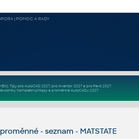
 PODPORA | POMOC A RADY
Z+EN)
. Tipy pro
AutoCAD 2027
, pro
Inventor 2027
a pro
Revit 2027
.
řevodníky
.
Kompletní
příkazy
a
proměnné AutoCADu 2027
.
proměnné - seznam - MATSTATE