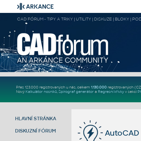
CAD FÓRUM - TIPY A TRIKY | UTILITY | DISKUZE | BLOKY |
Přes 123.000 registrovaných u nás, celkem
1.130.000
registrovaných (C
Nový
Kalkulátor nosníků
,
Spirograf generátor
a
Regresní křivky
v sekci
P
HLAVNÍ STRÁNKA
DISKUZNÍ FÓRUM
AutoCAD 