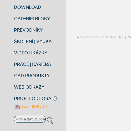
DOWNLOAD
CAD+BIM BLOKY
PŘEVODNÍKY
Proměnné od verze:
R12
|
R13
|
R1
ŠKOLENÍ | VÝUKA
VIDEO UKÁZKY
PRÁCE | KARIÉRA
CAD PRODUKTY
WEB ODKAZY
PROFI PODPORA
ⓘ
also in ENGLISH