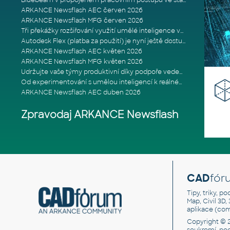
Bluebeam v propojeném pracovním postupu ve stavebnictví: Proč je int
ARKANCE Newsflash AEC červen 2026
ARKANCE Newsflash MFG červen 2026
Tři překážky rozšiřování využití umělé inteligence ve stavebním prům
Autodesk Flex (platba za použití) je nyní ještě dostupnější
ARKANCE Newsflash AEC květen 2026
ARKANCE Newsflash MFG květen 2026
Udržujte vaše týmy produktivní díky podpoře vedené odborníky
Od experimentování s umělou inteligencí k reálnému dopadu na podniká
ARKANCE Newsflash AEC duben 2026
Zpravodaj ARKANCE Newsflash
CAD
fór
Tipy, triky, p
Map, Civil 3D,
aplikace (co
Copyright © 