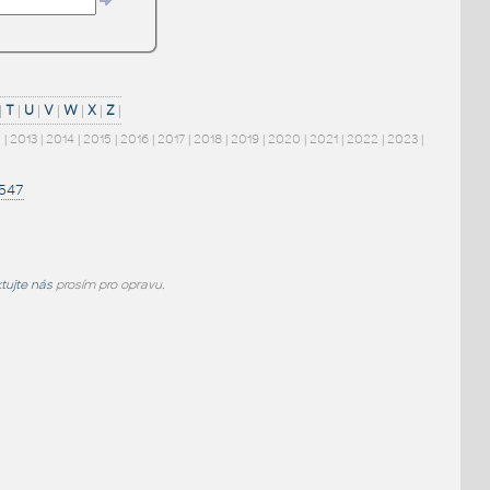
|
T
|
U
|
V
|
W
|
X
|
Z
|
2
|
2013
|
2014
|
2015
|
2016
|
2017
|
2018
|
2019
|
2020
|
2021
|
2022
|
2023
|
1547
tujte nás
prosím pro opravu.