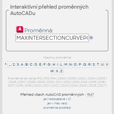
Interaktivní přehled proměnných
AutoCADu
Proměnná:
Všechny proměnné:
*
|
_
|
2
|
3
|
A
|
B
|
C
|
D
|
E
|
F
|
G
|
H
|
I
|
L
|
M
|
N
|
O
|
P
|
Q
|
R
|
S
|
T
|
U
|
V
|
W
|
X
|
Z
|
Proměnné od verze:
R12
|
R13
|
R14
|
2000
|
2000i
|
2002
|
2004
|
2005
|
2006
|
2007
|
2008
|
2009
|
2010
|
2011
|
2012
|
2013
|
2014
|
2015
|
2016
|
2017
|
2018
|
2019
|
2020
|
2021
|
2022
|
2023
|
2024
|
2025
|
2026
|
2027
|
Přehled všech AutoCAD proměnných
-
1547
jen neobsažené v LT
jen v Mac verzi
proměnné prostředí