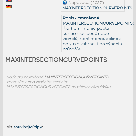
Nápověda (2027):
MAXINTERSECTIONCURVEPOINTS
Popis - proměnná
MAXINTERSECTIONCURVEPOINTS:
Řídí horní hranici počtu
kontrolních bodů nebo
vrcholů, které mohou spline a
polylinie zahrnout do výpočtu
průsečíku.
MAXINTERSECTIONCURVEPOINTS
Hodnotu proměnné
MAXINTERSECTIONCURVEPOINTS
zobrazíte nebo změníte zadáním
MAXINTERSECTIONCURVEPOINTS na příkazovém řádku.
Viz
související tipy
: