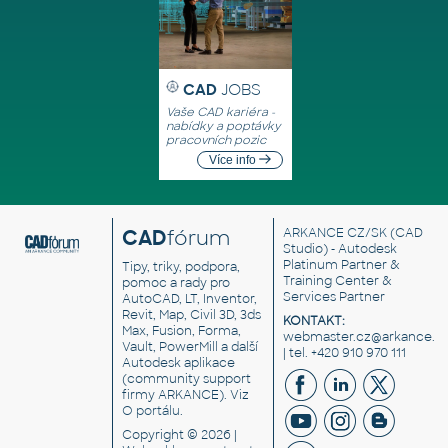
CAD
JOBS
Vaše CAD kariéra -
nabídky a poptávky
pracovních pozic
Více info
CAD
fórum
ARKANCE CZ/SK
(CAD
Studio) - Autodesk
Platinum Partner &
Tipy, triky, podpora,
Training Center &
pomoc a rady pro
Services Partner
AutoCAD, LT, Inventor,
Revit, Map, Civil 3D, 3ds
KONTAKT:
Max, Fusion, Forma,
webmaster.cz@arkance.w
Vault, PowerMill a další
| tel. +420 910 970 111
Autodesk aplikace
(community support
firmy ARKANCE). Viz
O portálu
.
Copyright © 2026 |