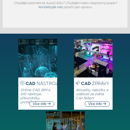
Chybějící proměnná AutoCADu? Chybějící nebo nesprávný popis?
Kontaktujte nás
prosím pro opravu.
CAD
NÁSTROJE
CAD
ZPRÁVY
Online CAD, BIM a
Aktuality, nabídky a
GIS nástroje,
události ze světa
převodníky,
CAx řešení
prohlížeče
Více info
Více info