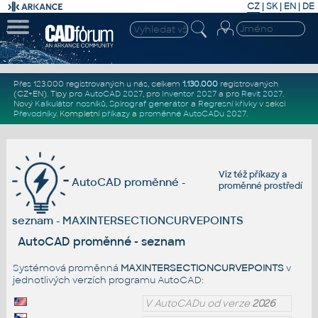
CZ
|
SK
|
EN
|
DE
Přes 123.000 registrovaných u nás, celkem
1.130.000
registrovaných
(CZ+EN)
. Tipy pro
AutoCAD 2027
, pro
Inventor 2027
a pro
Revit 2027
.
Nový
Kalkulátor nosníků
,
Spirograf generátor
a
Regresní křivky
v sekci
Převodníky
.
Kompletní
příkazy
a
proměnné AutoCADu 2027
.
Viz též
příkazy
a
AutoCAD proměnné -
proměnné prostředí
seznam - MAXINTERSECTIONCURVEPOINTS
AutoCAD proměnné - seznam
Systémová proměnná
MAXINTERSECTIONCURVEPOINTS
v
jednotlivých verzích programu AutoCAD:
V AutoCADu od verze
2026