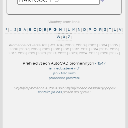
Všechny proměnné:
*
|
_
|
2
|
3
|
A
|
B
|
C
|
D
|
E
|
F
|
G
|
H
|
I
|
L
|
M
|
N
|
O
|
P
|
Q
|
R
|
S
|
T
|
U
|
V
|
W
|
X
|
Z
|
Proměnné od verze:
R12
|
R13
|
R14
|
2000
|
2000i
|
2002
|
2004
|
2005
|
2006
|
2007
|
2008
|
2009
|
2010
|
2011
|
2012
|
2013
|
2014
|
2015
|
2016
|
2017
|
2018
|
2019
|
2020
|
2021
|
2022
|
2023
|
2024
|
2025
|
2026
|
2027
|
Přehled všech AutoCAD proměnných
-
1547
jen neobsažené v LT
jen v Mac verzi
proměnné prostředí
Chybějící proměnná AutoCADu? Chybějící nebo nesprávný popis?
Kontaktujte nás
prosím pro opravu.