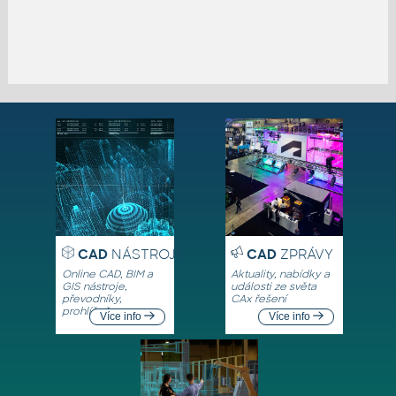
CAD
NÁSTROJE
CAD
ZPRÁVY
Online CAD, BIM a
Aktuality, nabídky a
GIS nástroje,
události ze světa
převodníky,
CAx řešení
prohlížeče
Více info
Více info