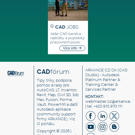
CAD
JOBS
Vaše CAD kariéra -
nabídky a poptávky
pracovních pozic
Více info
CAD
fórum
ARKANCE CZ/SK
(CAD
Studio) - Autodesk
Platinum Partner &
Tipy, triky, podpora,
Training Center &
pomoc a rady pro
Services Partner
AutoCAD, LT, Inventor,
Revit, Map, Civil 3D, 3ds
KONTAKT:
Max, Fusion, Forma,
webmaster.cz@arkance.w
Vault, PowerMill a další
| tel. +420 910 970 111
Autodesk aplikace
(community support
firmy ARKANCE). Viz
O portálu
.
Copyright © 2026 |