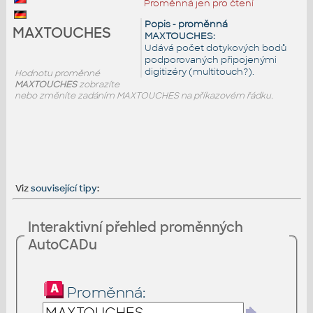
Proměnná jen pro čtení
Popis - proměnná
MAXTOUCHES
MAXTOUCHES:
Udává počet dotykových bodů
podporovaných připojenými
digitizéry (multitouch?).
Hodnotu proměnné
MAXTOUCHES
zobrazíte
nebo změníte zadáním MAXTOUCHES na příkazovém řádku.
Viz
související tipy
:
Interaktivní přehled proměnných
AutoCADu
Proměnná: