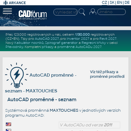
CZ
|
SK
|
EN
|
DE
Přes 123.000 registrovaných u nás, celkem
1.130.000
registrovaných
(CZ+EN)
. Tipy pro
AutoCAD 2027
, pro
Inventor 2027
a pro
Revit 2027
.
Nový
Kalkulátor nosníků
,
Spirograf generátor
a
Regresní křivky
v sekci
Převodníky
.
Kompletní
příkazy
a
proměnné AutoCADu 2027
.
Viz též
příkazy
a
AutoCAD proměnné -
proměnné prostředí
seznam - MAXTOUCHES
AutoCAD proměnné - seznam
Systémová proměnná
MAXTOUCHES
v jednotlivých verzích
programu AutoCAD:
V AutoCADu od verze
2011