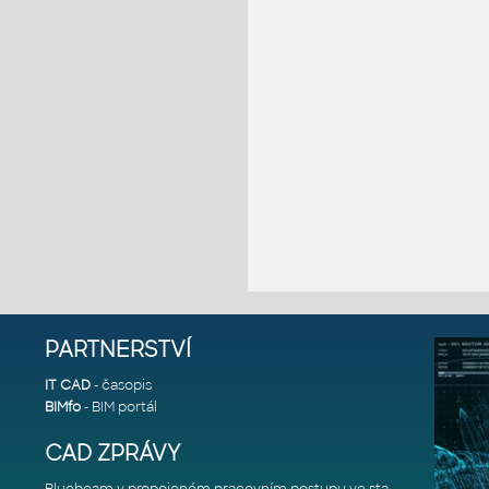
PARTNERSTVÍ
IT CAD
- časopis
BIMfo
- BIM portál
CAD ZPRÁVY