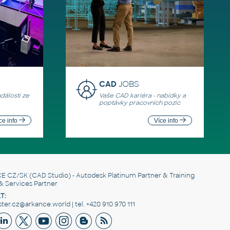
CAD
JOBS
události ze
Vaše CAD kariéra - nabídky a
poptávky pracovních pozic
ce info
Více info
E CZ/SK
(CAD Studio) - Autodesk Platinum Partner & Training
& Services Partner
T:
er.cz@arkance.world | tel. +420 910 970 111