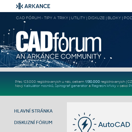
CAD FÓRUM - TIPY A TRIKY | UTILITY | DISKUZE | BLOKY |
Přes 123.000 registrovaných u nás, celkem
1.130.000
registrovaných (C
Nový
Kalkulátor nosníků
,
Spirograf generátor
a
Regresní křivky
v sekci
P
HLAVNÍ STRÁNKA
DISKUZNÍ FÓRUM
AutoCAD 