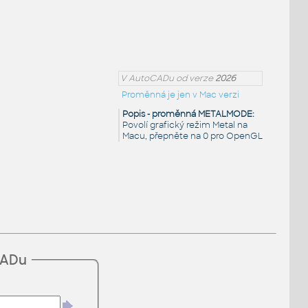
V AutoCADu od verze
2026
Proměnná je jen v Mac verzi
Popis - proměnná METALMODE:
Povolí grafický režim Metal na
Macu, přepněte na 0 pro OpenGL
CADu