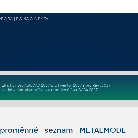
 PODPORA | POMOC A RADY
Z+EN)
. Tipy pro
AutoCAD 2027
, pro
Inventor 2027
a pro
Revit 2027
.
řevodníky
.
Kompletní
příkazy
a
proměnné AutoCADu 2027
.
proměnné - seznam - METALMODE