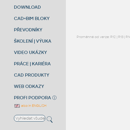
DOWNLOAD
CAD+BIM BLOKY
PŘEVODNÍKY
Proměnné od verze:
R12
|
R13
|
R1
ŠKOLENÍ | VÝUKA
VIDEO UKÁZKY
PRÁCE | KARIÉRA
CAD PRODUKTY
WEB ODKAZY
PROFI PODPORA
ⓘ
also in ENGLISH