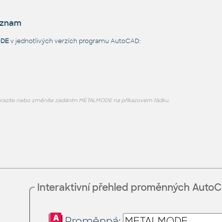
eznam
ODE
v jednotlivých verzích programu AutoCAD:
razíte nebo změníte zadáním METALMODE na příkazovém řádku.
Interaktivní přehled proměnných Auto
Proměnná: