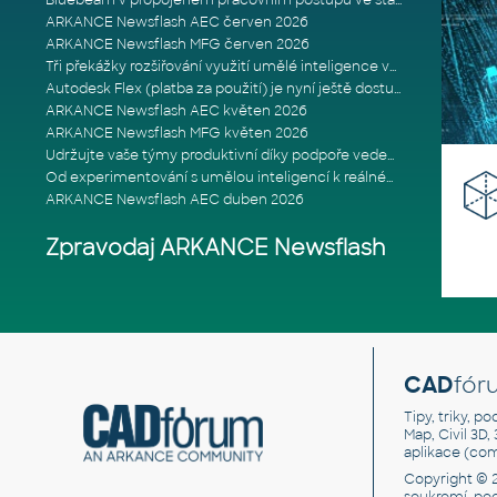
Bluebeam v propojeném pracovním postupu ve stavebnictví: Proč je int
ARKANCE Newsflash AEC červen 2026
ARKANCE Newsflash MFG červen 2026
Tři překážky rozšiřování využití umělé inteligence ve stavebním prům
Autodesk Flex (platba za použití) je nyní ještě dostupnější
ARKANCE Newsflash AEC květen 2026
ARKANCE Newsflash MFG květen 2026
Udržujte vaše týmy produktivní díky podpoře vedené odborníky
Od experimentování s umělou inteligencí k reálnému dopadu na podniká
ARKANCE Newsflash AEC duben 2026
Zpravodaj ARKANCE Newsflash
CAD
fór
Tipy, triky, p
Map, Civil 3D,
aplikace (co
Copyright © 