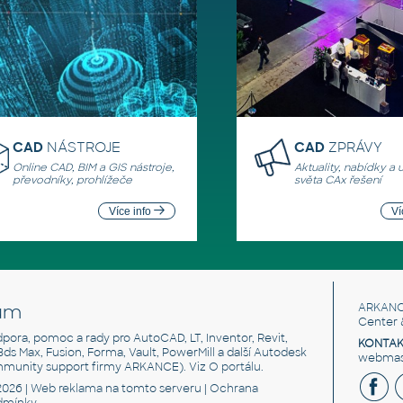
CAD
NÁSTROJE
CAD
ZPRÁVY
Online CAD, BIM a GIS nástroje,
Aktuality, nabídky a 
převodníky, prohlížeče
světa CAx řešení
Více info
Ví
um
ARKANC
Center 
odpora, pomoc a rady pro AutoCAD, LT, Inventor, Revit,
KONTAK
 3ds Max, Fusion, Forma, Vault, PowerMill a další Autodesk
webmast
mmunity support firmy ARKANCE). Viz
O portálu
.
2026 |
Web reklama
na tomto serveru |
Ochrana