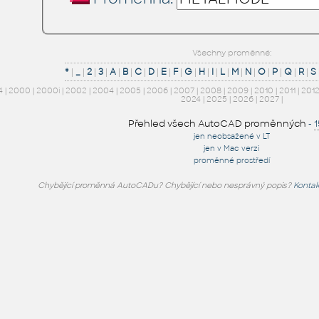
Všechny proměnné:
*
|
_
|
2
|
3
|
A
|
B
|
C
|
D
|
E
|
F
|
G
|
H
|
I
|
L
|
M
|
N
|
O
|
P
|
Q
|
R
|
S
4
|
2000
|
2000i
|
2002
|
2004
|
2005
|
2006
|
2007
|
2008
|
2009
|
2010
|
2011
|
201
2024
|
2025
|
2026
|
2027
|
Přehled všech AutoCAD proměnných
-
jen neobsažené v LT
jen v Mac verzi
proměnné prostředí
Chybějící proměnná AutoCADu? Chybějící nebo nesprávný popis?
Kontak