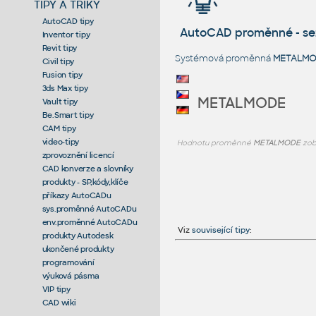
TIPY A TRIKY
AutoCAD tipy
AutoCAD proměnné - s
Inventor tipy
Revit tipy
Systémová proměnná
METALM
Civil tipy
Fusion tipy
3ds Max tipy
METALMODE
Vault tipy
Be.Smart tipy
CAM tipy
video-tipy
Hodnotu proměnné
METALMODE
zob
zprovoznění licencí
CAD konverze a slovníky
produkty - SP,kódy,klíče
příkazy AutoCADu
sys.proměnné AutoCADu
env.proměnné AutoCADu
Viz
související tipy
:
produkty Autodesk
ukončené produkty
programování
výuková pásma
VIP tipy
CAD wiki