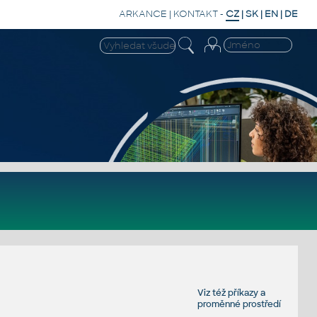
ARKANCE
|
KONTAKT
-
CZ
|
SK
|
EN
|
DE
Viz též
příkazy
a
proměnné prostředí