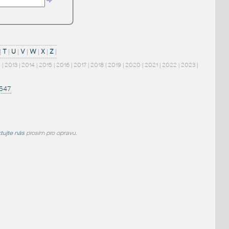
|
T
|
U
|
V
|
W
|
X
|
Z
|
2
|
2013
|
2014
|
2015
|
2016
|
2017
|
2018
|
2019
|
2020
|
2021
|
2022
|
2023
|
1547
tujte nás
prosím pro opravu.